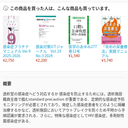
この商品を買った人は、こんな商品も買っています。
感染症プラチナ
感染対策ICTジャ
医学のあゆみ277
「攻めの栄養療
マニュアル Ver.9
ーナル Vol.19
巻12号
法」実践マニュ
2025-2026
No.3 2024
¥1,540
アル
¥2,750
¥2,200
¥3,740
概要
透析室の感染症へどう対応するか 感染症を防止するためには，透析施設
職員全員で臨むstandard precaution が重要である．定期的な感染症予防
モニタリングが必要とされており，発症した感染症患者をどのように隔離
治療するかなど，透析施設においてアウトブレイクを防ぐため平時から手
順認識が要求される．さらに，特殊な感染症としてHIV 感染症，多剤耐性
菌感染症がある．