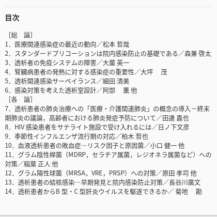
目次
［総 論］
1．医療関連感染症の最近の動向／松本 哲哉
2．スタンダードプリコーションは院内感染防止の基礎である／森兼 啓太
3．透析者の免疫システムの障害／大薗 英一
4．腎臓病患者の発熱に対する感染症の重要性／大坪 茂
5．透析関連感染サーベイランス／細田 清美
6．感染対策を考えた透析室設計／阿部 薫 他
［各 論］
7．透析患者の肺炎治療への「医療・介護関連肺炎」の概念の導入－終末
期肺炎の議論，高齢者における肺炎発症予防について／田邊 嘉也
8．HIV 感染患者をサテライト施設で受け入れるには／日ノ下文彦
9．季節性インフルエンザ流行期の対応／柏木 哲也
10．血液透析患者の敗血症―リスク因子と原因菌／小口 健一 他
11．グラム陰性桿菌（MDRP，セラチア属菌，レジオネラ属菌など）への
対策／稲葉 正人 他
12．グラム陽性球菌（MRSA，VRE，PRSP）への対策／原田 孝司 他
13．透析患者の結核感染―早期発見と院内感染防止対策／長谷川廣文
14．透析患者からB 型・C 型肝炎ウイルスを駆逐できるか／ 菊地 勘