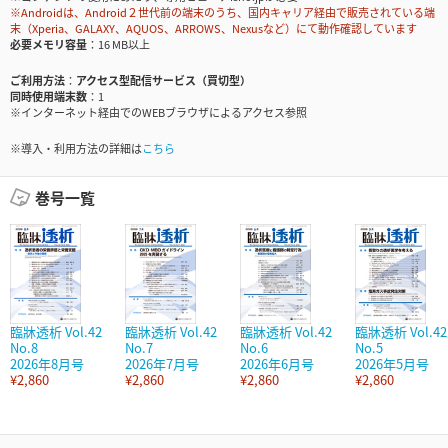
※Androidは、Android２世代前の端末のうち、国内キャリア経由で販売されている端
末（Xperia、GALAXY、AQUOS、ARROWS、Nexusなど）にて動作確認しています
必要メモリ容量
16 MB以上
ご利用方法
アクセス型配信サービス（買切型）
同時使用端末数
1
※インターネット経由でのWEBブラウザによるアクセス参照
※導入・利用方法の詳細は
こちら
巻号一覧
臨牀透析 Vol.42
臨牀透析 Vol.42
臨牀透析 Vol.42
臨牀透析 Vol.42
No.8
No.7
No.6
No.5
2026年8月号
2026年7月号
2026年6月号
2026年5月号
¥2,860
¥2,860
¥2,860
¥2,860