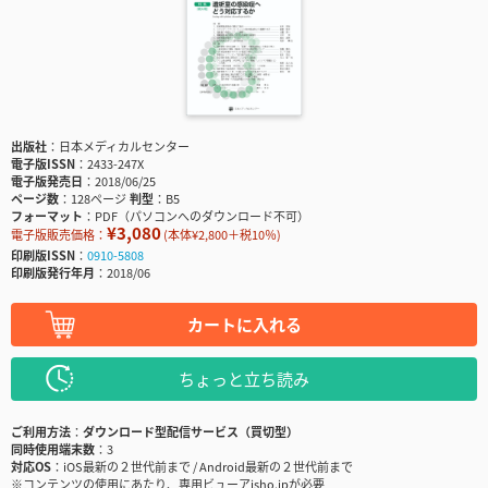
出版社
日本メディカルセンター
電子版ISSN
2433-247X
電子版発売日
2018/06/25
ページ数
128ページ
判型
B5
フォーマット
PDF（パソコンへのダウンロード不可）
¥3,080
電子版販売価格：
(本体¥2,800＋税10％)
印刷版ISSN
0910-5808
印刷版発行年月
2018/06
カートに入れる
ちょっと立ち読み
ご利用方法
ダウンロード型配信サービス（買切型）
同時使用端末数
3
対応OS
iOS最新の２世代前まで / Android最新の２世代前まで
※コンテンツの使用にあたり、専用ビューアisho.jpが必要