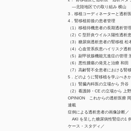
―北陸地区での取り組み 横山 
3．移植コーディネーターと透析医
4．腎移植前後の患者管理
（1）移植待機患者の長期透析管理 
（2）C 型肝炎ウイルス陽性透析患
（3）糖尿病透析患者の腎移植 松本
（4）心血管系疾患ハイリスク透析
（5）副甲状腺機能亢進症の管理 濱
（6）悪性腫瘍の発見と治療 和田 
（7）高齢腎不全患者における腎移植
5．どのように腎移植を学ぶべき
（1）腎臓内科医の立場から 升谷 
（2）看護師・CE の立場から 上野
OPINION これからの透析医療 
連載
症例による透析患者の画像診断／
AKI を呈した糖尿病性腎症の1 例
ケース・スタディ／