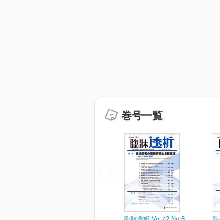
巻号一覧
臨牀透析 Vol.42 No.8
臨