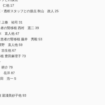
仁他 17
・透析スタッフとの接点 秋山 政人 25
上條 祐司 31
者の腎移植 西村 憲二 39
 直人他 47
患者の腎移植 藤井 秀毅 53
野 直人他 59
吉生他 67
 豊田麻理子 73
か
耕介 79
 岳洋 87
岡田 浩一 5
 湯淺美紗子他 93