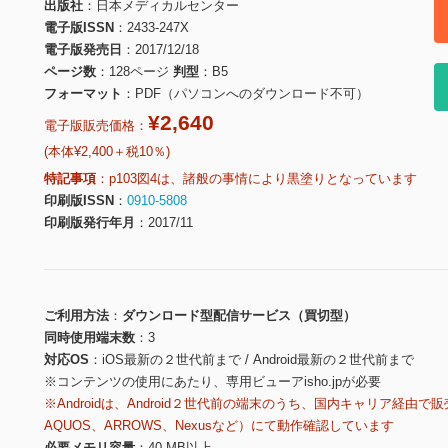
出版社
日本メディカルセンター
電子版ISSN
2433-247X
電子版発売日
2017/12/18
ページ数
128ページ
判型
B5
フォーマット
PDF（パソコンへのダウンロード不可）
¥2,640
電子版販売価格：
(本体¥2,400＋税10％)
特記事項
p103図4は、諸般の事情により黒塗りとなっています
印刷版ISSN
0910-5808
印刷版発行年月
2017/11
ご利用方法
ダウンロード型配信サービス（買切型）
同時使用端末数
3
対応OS
iOS最新の２世代前まで / Android最新の２世代前まで
※コンテンツの使用にあたり、専用ビューアisho.jpが必要
※Androidは、Android２世代前の端末のうち、国内キャリア経由で販
AQUOS、ARROWS、Nexusなど）にて動作確認しています
必要メモリ容量
40 MB以上