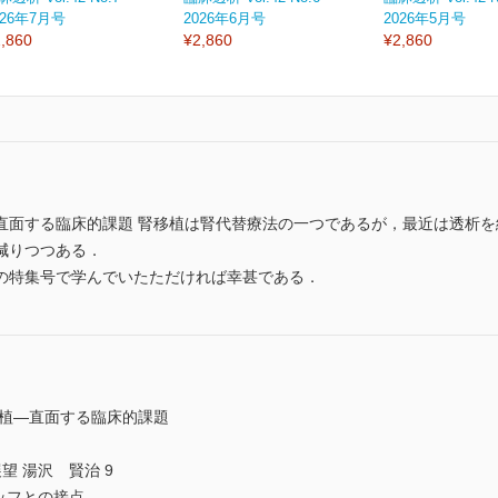
026年7月号
2026年6月号
2026年5月号
,860
¥2,860
¥2,860
直面する臨床的課題 腎移植は腎代替療法の一つであるが，最近は透析
減りつつある．
特集号で学んでいたただければ幸甚である．
移植―直面する臨床的課題
望 湯沢 賢治 9
ッフとの接点