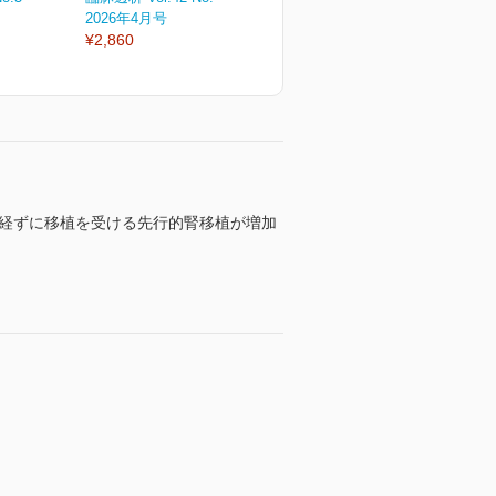
2026年4月号
2026年3月号
2
¥2,860
¥2,860
¥
を経ずに移植を受ける先行的腎移植が増加