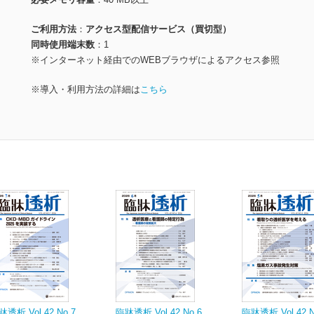
ご利用方法
アクセス型配信サービス（買切型）
同時使用端末数
1
※インターネット経由でのWEBブラウザによるアクセス参照
※導入・利用方法の詳細は
こちら
牀透析 Vol.42 No.7
臨牀透析 Vol.42 No.6
臨牀透析 Vol.42 N