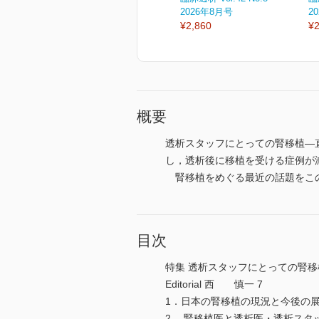
2026年8月号
2
¥2,860
¥2
概要
透析スタッフにとっての腎移植―
し，透析後に移植を受ける症例が
腎移植をめぐる最近の話題をこの
目次
特集 透析スタッフにとっての腎
Editorial 西 慎一 7
1．日本の腎移植の現況と今後の展
2． 腎移植医と透析医・透析スタ