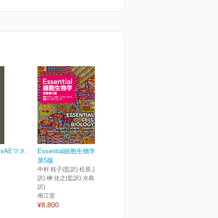
rAEマネ
Essential細胞生物学 原書
第5版
中村 桂子(監訳) 松原 謙一(監
訳) 榊 佳之(監訳) 水島 昇(監
訳)
南江堂
¥8,800