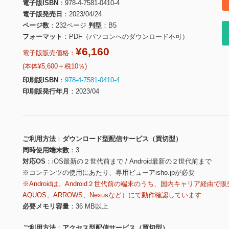
電子版ISBN
978-4-7581-0410-4
電子版発売日
2023/04/24
ページ数
232ページ
判型
B5
フォーマット
PDF（パソコンへのダウンロード不可）
¥6,160
電子版販売価格：
(本体¥5,600＋税10％)
印刷版ISBN
978-4-7581-0410-4
印刷版発行年月
2023/04
ご利用方法
ダウンロード型配信サービス（買切型）
同時使用端末数
3
対応OS
iOS最新の２世代前まで / Android最新の２世代前まで
※コンテンツの使用にあたり、専用ビューアisho.jpが必要
※Androidは、Android２世代前の端末のうち、国内キャリア経由で販
AQUOS、ARROWS、Nexusなど）にて動作確認しています
必要メモリ容量
36 MB以上
ご利用方法
アクセス型配信サービス（買切型）