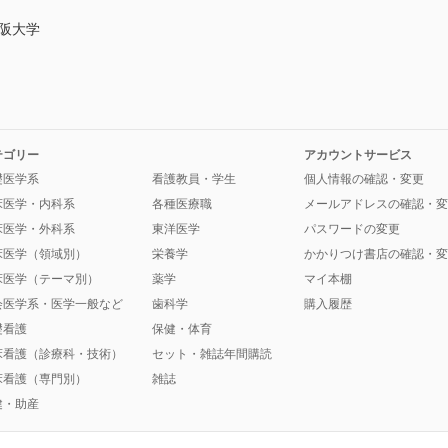
阪大学
テゴリー
アカウントサービス
礎医学系
看護教員・学生
個人情報の確認・変更
床医学・内科系
各種医療職
メールアドレスの確認・変
床医学・外科系
東洋医学
パスワードの変更
床医学（領域別）
栄養学
かかりつけ書店の確認・変
床医学（テーマ別）
薬学
マイ本棚
会医学系・医学一般など
歯科学
購入履歴
礎看護
保健・体育
床看護（診療科・技術）
セット・雑誌年間購読
床看護（専門別）
雑誌
健・助産