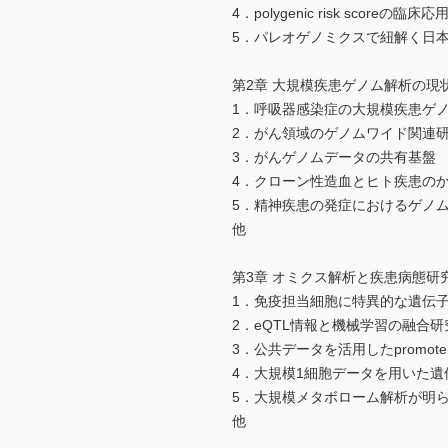
4．polygenic risk scoreの臨
5．パレオゲノミクスで紐解く日
第2章 大規模疾患ゲノム解析の現
1．呼吸器感染症の大規模疾患ゲ
2．がん領域のゲノムワイド関連
3．がんゲノムデータの共有基盤
4．クローン性造血とヒト疾患の
5．精神疾患の発症におけるゲノ
他
第3章 オミクス解析と疾患病態研
1．免疫担当細胞に特異的な遺伝
2．eQTL情報と機械学習の融合研
3．公共データを活用したpromoter 
4．大規模1細胞データを用いた遺
5．大規模メタボローム解析が明
他