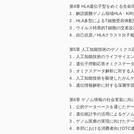
第4章 HLA遺伝子型をめぐる生命
1．解読困難ゲノム領域HLA・KI
2．HLA多型によるT細胞受容体
3．ウイルス特異的T細胞の交差反応
4．自己抗原／HLAクラスⅡ分子
第5章 人工知能技術のゲノミクス
1．人工知能技術のライフサイエ
2．遺伝子摂動応答オミクスデー
3．オミクスデータ解析に対する
4．人工知能技術を駆使したがん
5．遺伝情報解析に対する深層学習の応用
第6章 ゲノム情報の社会実装に向
1．公的データベースを通じたデ
2．遺伝統計学の活用によるゲノ
3．ゲノム医療の実現に向けたデ
4．本邦における消費者向けDTC