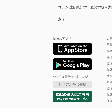
コラム 遺伝統計学・夏の学校＠大
索 引
isho.jpアプリ
カ
基
臨
臨
臨
臨
社
シリアル番号をお持ちの方
基
シリアル番号登録
臨
臨
保