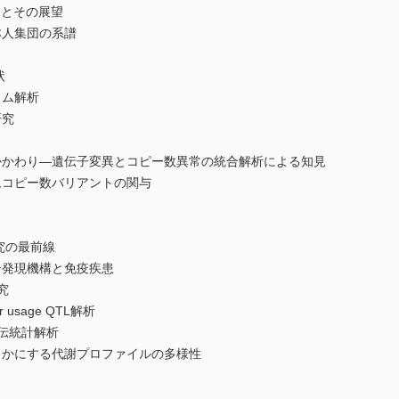
床応用とその展望
本人集団の系譜
状
ノム解析
研究
かかわり―遺伝子変異とコピー数異常の統合解析による知見
ムコピー数バリアントの関与
究の最前線
子発現機構と免疫疾患
究
usage QTL解析
伝統計解析
らかにする代謝プロファイルの多様性