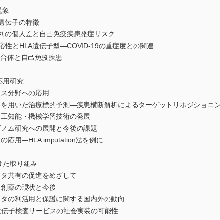
現象
R遺伝子の特徴
配列の個人差と自己免疫疾患発症リスク
性とHLA遺伝子型―COVID-19の重症度との関連
複合体と自己免疫疾患
応用研究
ンス分野への応用
タを用いた治療標的予測―疾患横断解析によるターゲットリポジショニ
人工知能・機械学習技術の発展
ゲノム研究への展開と今後の課題
―HLA imputation法を例に
けた取り組み
ータ共有の促進をめざして
ム創薬の現状と今後
ータの利活用と保護に関する国内外の動向
遺伝子検査サービスの社会実装の可能性