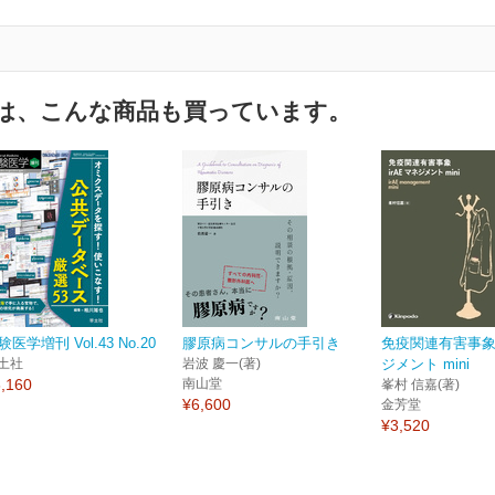
は、こんな商品も買っています。
験医学増刊 Vol.43 No.20
膠原病コンサルの手引き
免疫関連有害事象i
土社
岩波 慶一(著)
ジメント mini
,160
南山堂
峯村 信嘉(著)
¥6,600
金芳堂
¥3,520