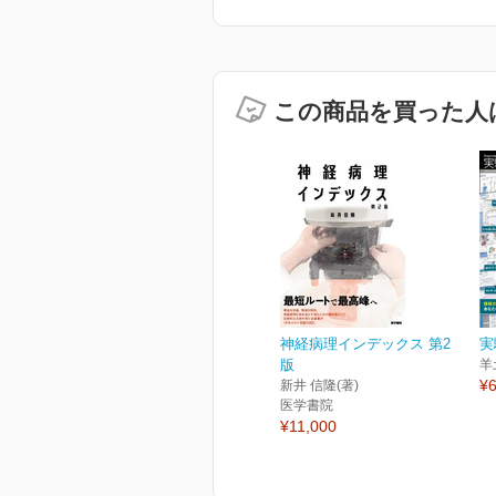
この商品を買った人
神経病理インデックス 第2
実
版
羊
¥6
新井 信隆(著)
医学書院
¥11,000