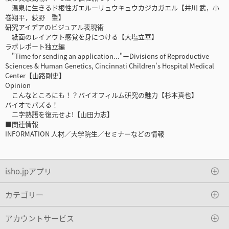
温泉に生きるド根性ガエルーリュウキュウカジカガエル【井川 武，小
巻翔平，荻野 肇】
研究アイデアのビジュアル表現術
紙面のレイアウト感覚を身につける【大塩立華】
ラボレポート独立編
"Time for sending an application..."ーDivisions of Reproductive
Sciences & Human Genetics, Cincinnati Children’s Hospital Medical
Center【山路剛史】
Opinion
こんなところにも！？バイオフィルム研究の魅力【杉本真也】
バイオでパズる！
二字熟語を復元せよ!【山田力志】
■関連情報
INFORMATION 人材／大学院生／セミナーなどの情報
isho.jpアプリ
カテゴリー
アカウントサービス