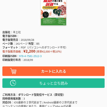
出版社
羊土社
電子版ISBN
電子版発売日
2018/09/28
ページ数
141ページ
判型
B5
フォーマット
PDF（パソコンへのダウンロード不可）
¥2,200
電子版販売価格：
(本体¥2,000＋税10％)
印刷版ISBN
978-4-7581-2512-3
印刷版発行年月
2018/09
カートに入れる
ちょっと立ち読み
ご利用方法
ダウンロード型配信サービス（買切型）
同時使用端末数
3
対応OS
iOS最新の２世代前まで / Android最新の２世代前まで
※コンテンツの使用にあたり、専用ビューアisho.jpが必要