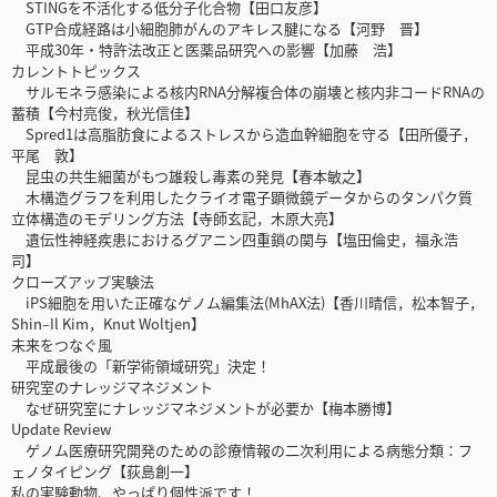
STINGを不活化する低分子化合物【田口友彦】
GTP合成経路は小細胞肺がんのアキレス腱になる【河野 晋】
平成30年・特許法改正と医薬品研究への影響【加藤 浩】
カレントトピックス
サルモネラ感染による核内RNA分解複合体の崩壊と核内非コードRNAの
蓄積【今村亮俊，秋光信佳】
Spred1は高脂肪食によるストレスから造血幹細胞を守る【田所優子，
平尾 敦】
昆虫の共生細菌がもつ雄殺し毒素の発見【春本敏之】
木構造グラフを利用したクライオ電子顕微鏡データからのタンパク質
立体構造のモデリング方法【寺師玄記，木原大亮】
遺伝性神経疾患におけるグアニン四重鎖の関与【塩田倫史，福永浩
司】
クローズアップ実験法
iPS細胞を用いた正確なゲノム編集法(MhAX法)【香川晴信，松本智子，
Shin–Il Kim，Knut Woltjen】
未来をつなぐ風
平成最後の「新学術領域研究」決定！
研究室のナレッジマネジメント
なぜ研究室にナレッジマネジメントが必要か【梅本勝博】
Update Review
ゲノム医療研究開発のための診療情報の二次利用による病態分類：フ
ェノタイピング【荻島創一】
私の実験動物、やっぱり個性派です！