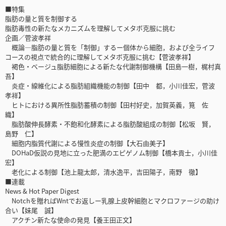
■特集
脂肪の量と質を制御する
脂肪毒性の新たなメカニズムを理解してメタボ克服に挑む
企画／菅波孝祥
概論―脂肪の量と質を「制御」するー個体から細胞，および全ライフ
コースの視点で統合的に理解してメタボ克服に挑む【菅波孝祥】
褐色・ベージュ脂肪細胞による新たな代謝制御機構【田島一樹，梶村真
吾】
炎症・線維化による脂肪組織機能の制御【田中 都，小川佳宏，菅波
孝祥】
ヒトにおける異所性脂肪蓄積の制御【田村好史，加賀英義，筧 佐
織】
脂肪酸伸長酵素・不飽和化酵素による脂肪酸組成の制御【松坂 賢，
島野 仁】
細胞内脂質代謝による慢性炎症の制御【大石由美子】
DOHaD仮説の見地に立った肥満のエピゲノム制御【橋本貢士，小川佳
宏】
老化による制御【池上龍太郎，清水逸平，吉田陽子，南野 徹】
■連載
News & Hot Paper Digest
Notchを贈ればWntでお返しー乳腺上皮幹細胞とマクロファージの助け
合い【妹尾 誠】
アクチン新たな使命の発見【養王田正文】