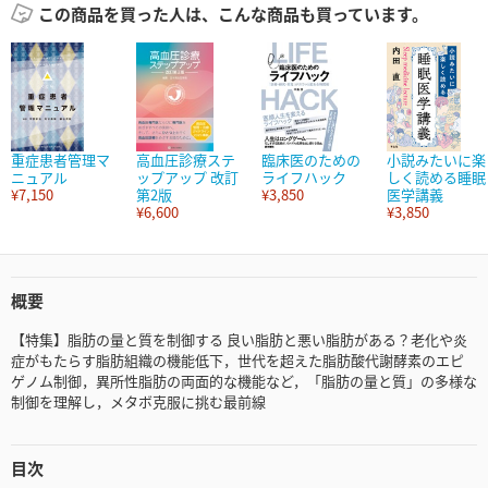
この商品を買った人は、こんな商品も買っています。
重症患者管理マ
高血圧診療ステ
臨床医のための
小説みたいに楽
ニュアル
ップアップ 改訂
ライフハック
しく読める睡眠
¥7,150
第2版
¥3,850
医学講義
¥6,600
¥3,850
概要
【特集】脂肪の量と質を制御する 良い脂肪と悪い脂肪がある？老化や炎
症がもたらす脂肪組織の機能低下，世代を超えた脂肪酸代謝酵素のエピ
ゲノム制御，異所性脂肪の両面的な機能など，「脂肪の量と質」の多様な
制御を理解し，メタボ克服に挑む最前線
目次