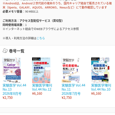
※Androidは、Android２世代前の端末のうち、国内キャリア経由で販売されている端
末（Xperia、GALAXY、AQUOS、ARROWS、Nexusなど）にて動作確認しています
必要メモリ容量
90 MB以上
ご利用方法
アクセス型配信サービス（買切型）
同時使用端末数
1
※インターネット経由でのWEBブラウザによるアクセス参照
※導入・利用方法の詳細は
こちら
巻号一覧
実験医学 Vol.44
実験医学増刊
実験医学 Vol.44
実験医学増刊
No.13
Vol.44 No.12
No.11
Vol.44 No.10
2026年8月号
¥6,160
2026年7月号
¥6,160
¥2,750
¥2,750