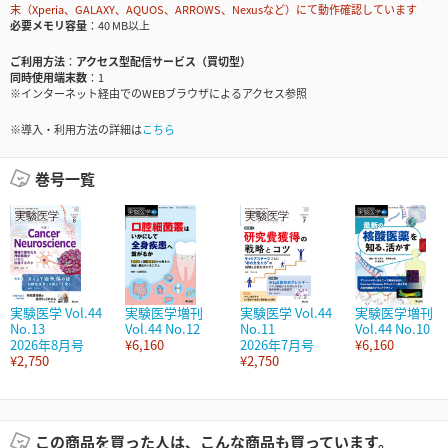
末（Xperia、GALAXY、AQUOS、ARROWS、Nexusなど）にて動作確認しています
必要メモリ容量
40 MB以上
ご利用方法
アクセス型配信サービス（買切型）
同時使用端末数
1
※インターネット経由でのWEBブラウザによるアクセス参照
※導入・利用方法の詳細は
こちら
巻号一覧
実験医学 Vol.44
実験医学増刊
実験医学 Vol.44
実験医学増刊
No.13
Vol.44 No.12
No.11
Vol.44 No.10
2026年8月号
¥6,160
2026年7月号
¥6,160
¥2,750
¥2,750
この商品を買った人は、こんな商品も買っています。