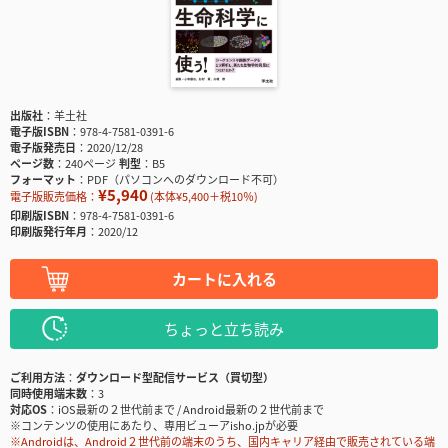
出版社
羊土社
電子版ISBN
978-4-7581-0391-6
電子版発売日
2020/12/28
ページ数
240ページ
判型
B5
フォーマット
PDF（パソコンへのダウンロード不可）
¥5,940
電子版販売価格：
(本体¥5,400＋税10％)
印刷版ISBN
978-4-7581-0391-6
印刷版発行年月
2020/12
カートに入れる
ちょっと立ち読み
ご利用方法
ダウンロード型配信サービス（買切型）
同時使用端末数
3
対応OS
iOS最新の２世代前まで / Android最新の２世代前まで
※コンテンツの使用にあたり、専用ビューアisho.jpが必要
※Androidは、Android２世代前の端末のうち、国内キャリア経由で販売されている端