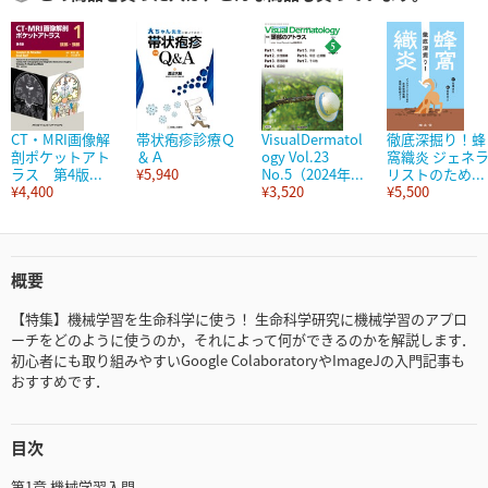
CT・MRI画像解
帯状疱疹診療Ｑ
VisualDermatol
徹底深掘り！蜂
剖ポケットアト
＆Ａ
ogy Vol.23
窩織炎 ジェネ
ラス 第4版...
¥5,940
No.5（2024年...
リストのため...
¥4,400
¥3,520
¥5,500
概要
【特集】機械学習を生命科学に使う！ 生命科学研究に機械学習のアプロ
ーチをどのように使うのか，それによって何ができるのかを解説します．
初心者にも取り組みやすいGoogle ColaboratoryやImageJの入門記事も
おすすめです．
目次
第1章 機械学習入門