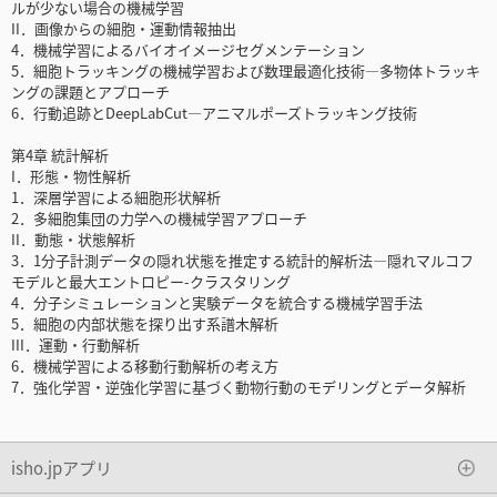
ルが少ない場合の機械学習
II．画像からの細胞・運動情報抽出
4．機械学習によるバイオイメージセグメンテーション
5．細胞トラッキングの機械学習および数理最適化技術―多物体トラッキ
ングの課題とアプローチ
6．行動追跡とDeepLabCut―アニマルポーズトラッキング技術
第4章 統計解析
I．形態・物性解析
1．深層学習による細胞形状解析
2．多細胞集団の力学への機械学習アプローチ
II．動態・状態解析
3．1分子計測データの隠れ状態を推定する統計的解析法―隠れマルコフ
モデルと最大エントロピー-クラスタリング
4．分子シミュレーションと実験データを統合する機械学習手法
5．細胞の内部状態を探り出す系譜木解析
III．運動・行動解析
6．機械学習による移動行動解析の考え方
7．強化学習・逆強化学習に基づく動物行動のモデリングとデータ解析
isho.jpアプリ