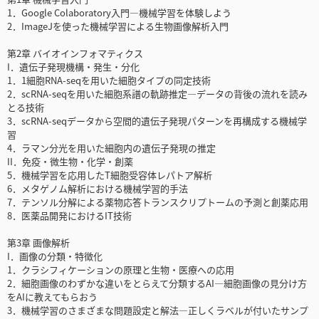
1．Google Colaboratory入門―機械学習を体験しよう
2．ImageJを使った機械学習による生物画像解析入門
第2章 バイオインフォマティクス
I．遺伝子発現機構・発生・分化
1．1細胞RNA-seqを用いた細胞タイプの同定技術
2．scRNA-seqを用いた細胞系譜の軌跡推定―データの背後の流れを読み
とる技術
3．scRNA-seqデータから空間的遺伝子発現パターンを再構成する機械学
習
4．ラマン分光を用いた細胞内の遺伝子発現の推定
II．免疫・微生物・化学・創薬
5．機械学習を応用したT細胞受容体レパトア解析
6．メタゲノム解析における機械学習的手法
7．テンソル分解による薬物応答トランスクリプトームの予測と創薬応用
8．医薬品開発におけるIT技術
第3章 画像解析
I．画像の分類・特徴化
1．クラシフィケーションの原理と生物・医療への応用
2．細胞画像のわずかな違いをとらえて分類するAI―細胞画像の見分け方
をAIに教えてもらおう
3．機械学習のさまざまな問題設定と解法―正しくラベルが付いたサンプ