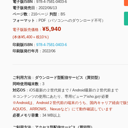
電子版ISBN
978-4-7581-0403-6
電子版発売日
2022/06/13
ページ数
210ページ
判型
B5
フォーマット
PDF（パソコンへのダウンロード不可）
¥5,940
電子版販売価格：
(本体¥5,400＋税10％)
印刷版ISBN
978-4-7581-0403-6
印刷版発行年月
2022/06
ご利用方法
ダウンロード型配信サービス（買切型）
同時使用端末数
3
対応OS
iOS最新の２世代前まで / Android最新の２世代前まで
※コンテンツの使用にあたり、専用ビューアisho.jpが必要
※Androidは、Android２世代前の端末のうち、国内キャリア経由で販
AQUOS、ARROWS、Nexusなど）にて動作確認しています
必要メモリ容量
34 MB以上
ご利用方法
アクセス型配信サービス（買切型）