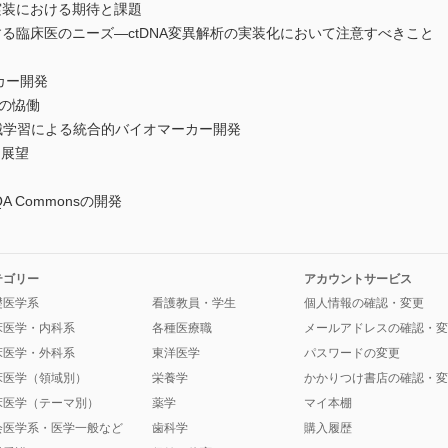
実装における期待と課題
る臨床医のニーズ―ctDNA変異解析の実装化において注意すべきこと
カー開発
AIの恊働
械学習による統合的バイオマーカー開発
と展望
 Commonsの開発
テゴリー
アカウントサービス
礎医学系
看護教員・学生
個人情報の確認・変更
床医学・内科系
各種医療職
メールアドレスの確認・変
床医学・外科系
東洋医学
パスワードの変更
床医学（領域別）
栄養学
かかりつけ書店の確認・変
床医学（テーマ別）
薬学
マイ本棚
会医学系・医学一般など
歯科学
購入履歴