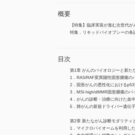
概要
【特集】臨床実装が進む次世代が
特集．リキッドバイオプシーの各
目次
第1章 がんのバイオロジーと新た
1．RAS/RAF変異陽性固形腫
2．固形がんの悪性化におけるp5
3．MSI-high/dMMR固形腫
4．がんの診断・治療に向けた血中
5．肺がんの新規ドライバー遺伝子「C
第2章 新たながん診断モダリティ
1．マイクロバイオームを利用し