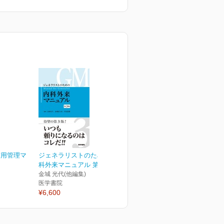
作用管理マ
ジェネラリストのための内
科外来マニュアル 第3版
金城 光代(他編集)
医学書院
¥6,600