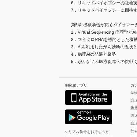
6．リキッドバイオプシーの社会
7．リキッドバイオプシーに期待す
第5章 機械学習が拓くバイオマー
1．Virtual Sequencing 病理学と
2．マイクロRNAを標的とした機
3．AIを利用したがん診断の現状
4．病理AIの発展と趨勢
5．がんゲノム医療促進への挑戦 QA
isho.jpアプリ
カ
基
臨
臨
臨
臨
社
シリアル番号をお持ちの方