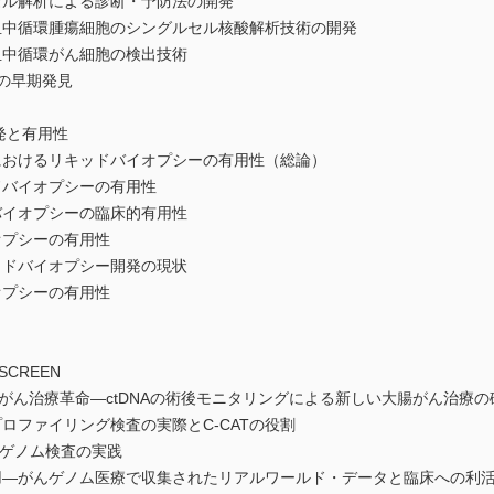
セル解析による診断・予防法の開発
血中循環腫瘍細胞のシングルセル核酸解析技術の開発
血中循環がん細胞の検出技術
んの早期発見
発と有用性
におけるリキッドバイオプシーの有用性（総論）
ドバイオプシーの有用性
バイオプシーの臨床的有用性
オプシーの有用性
ッドバイオプシー開発の現状
オプシーの有用性
-SCREEN
よる大腸がん治療革命―ctDNAの術後モニタリングによる新しい大腸がん治療
ロファイリング検査の実際とC-CATの役割
がんゲノム検査の実践
利用―がんゲノム医療で収集されたリアルワールド・データと臨床への利