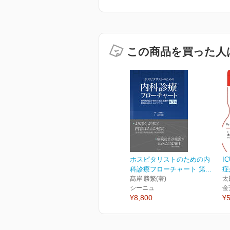
この商品を買った人
ホスピタリストのための内
I
科診療フローチャート 第...
症
髙岸 勝繁(著)
太
シーニュ
金
¥8,800
¥5