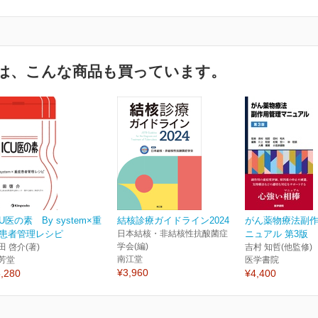
は、こんな商品も買っています。
CU医の素 By system×重
結核診療ガイドライン2024
がん薬物療法副
患者管理レシピ
日本結核・非結核性抗酸菌症
ニュアル 第3版
学会(編)
田 啓介(著)
吉村 知哲(他監修)
南江堂
芳堂
医学書院
¥3,960
,280
¥4,400