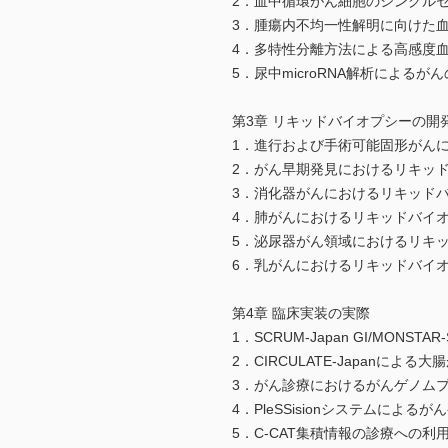
2．血中循環がん細胞のシングル
3．腫瘍内不均一性解明に向けた
4．多特性分離方法による高感度
5．尿中microRNA解析によるが
第3章 リキッドバイオプシーの開
1．進行および手術可能固形がん
2．がん早期発見におけるリキッ
3．消化器がんにおけるリキッド
4．肺がんにおけるリキッドバイ
5．泌尿器がん領域におけるリキ
6．乳がんにおけるリキッドバイ
第4章 臨床実装の実際
1．SCRUM-Japan GI/MONSTAR
2．CIRCULATE-Japanに
3．がん診療におけるがんゲノムプ
4．PleSSisionシステムによる
5．C-CAT集積情報の診療への