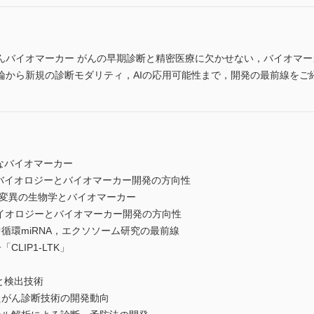
んバイオマーカー がんの早期診断と精密医療に欠かせない，バイオマ
論から新規の診断モダリティ，AIの応用可能性まで，開発の最前線をご
なバイオマーカー
瘍のバイオロジーとバイオマーカー開発の方向性
3変異の生物学とバイオマーカー
瘍のバイオロジーとバイオマーカー開発の方向性
循環miRNA，エクソソーム研究の最前線
LIP1-LTK」
と検出技術
たがん診断技術の開発動向