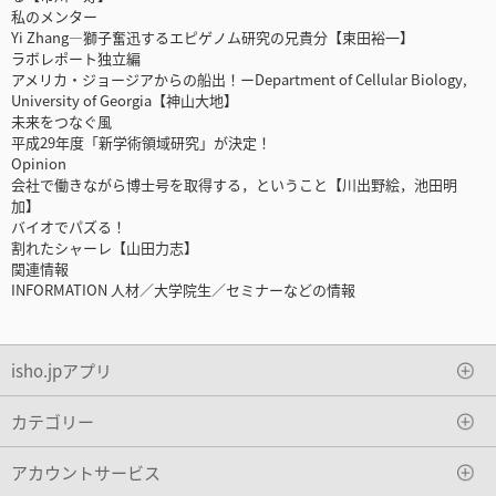
私のメンター
Yi Zhang―獅子奮迅するエピゲノム研究の兄貴分【束田裕一】
ラボレポート独立編
アメリカ・ジョージアからの船出！ーDepartment of Cellular Biology,
University of Georgia【神山大地】
未来をつなぐ風
平成29年度「新学術領域研究」が決定！
Opinion
会社で働きながら博士号を取得する，ということ【川出野絵，池田明
加】
バイオでパズる！
割れたシャーレ【山田力志】
関連情報
INFORMATION 人材／大学院生／セミナーなどの情報
isho.jpアプリ
カテゴリー
アカウントサービス