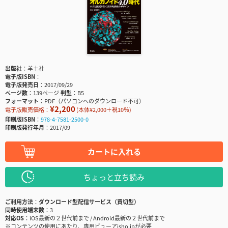
出版社
羊土社
電子版ISBN
電子版発売日
2017/09/29
ページ数
139ページ
判型
B5
フォーマット
PDF（パソコンへのダウンロード不可）
¥2,200
電子版販売価格：
(本体¥2,000＋税10％)
印刷版ISBN
978-4-7581-2500-0
印刷版発行年月
2017/09
カートに入れる
ちょっと立ち読み
ご利用方法
ダウンロード型配信サービス（買切型）
同時使用端末数
3
対応OS
iOS最新の２世代前まで / Android最新の２世代前まで
※コンテンツの使用にあたり、専用ビューアisho.jpが必要