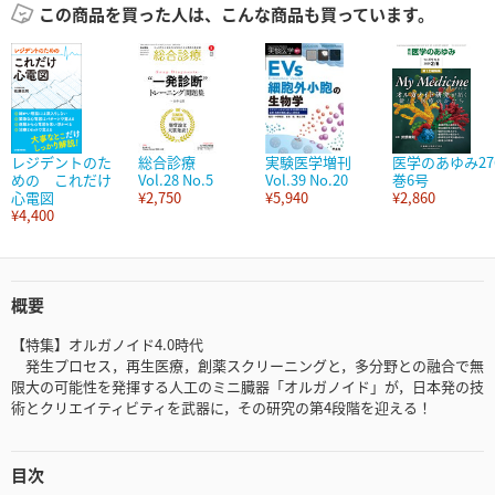
この商品を買った人は、こんな商品も買っています。
レジデントのた
総合診療
実験医学増刊
医学のあゆみ27
めの これだけ
Vol.28 No.5
Vol.39 No.20
巻6号
心電図
¥2,750
¥5,940
¥2,860
¥4,400
概要
【特集】オルガノイド4.0時代
発生プロセス，再生医療，創薬スクリーニングと，多分野との融合で無
限大の可能性を発揮する人工のミニ臓器「オルガノイド」が，日本発の技
術とクリエイティビティを武器に，その研究の第4段階を迎える！
目次