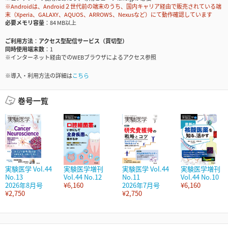
※Androidは、Android２世代前の端末のうち、国内キャリア経由で販売されている端
末（Xperia、GALAXY、AQUOS、ARROWS、Nexusなど）にて動作確認しています
必要メモリ容量
84 MB以上
ご利用方法
アクセス型配信サービス（買切型）
同時使用端末数
1
※インターネット経由でのWEBブラウザによるアクセス参照
※導入・利用方法の詳細は
こちら
巻号一覧
実験医学 Vol.44
実験医学増刊
実験医学 Vol.44
実験医学増刊
No.13
Vol.44 No.12
No.11
Vol.44 No.10
2026年8月号
¥6,160
2026年7月号
¥6,160
¥2,750
¥2,750