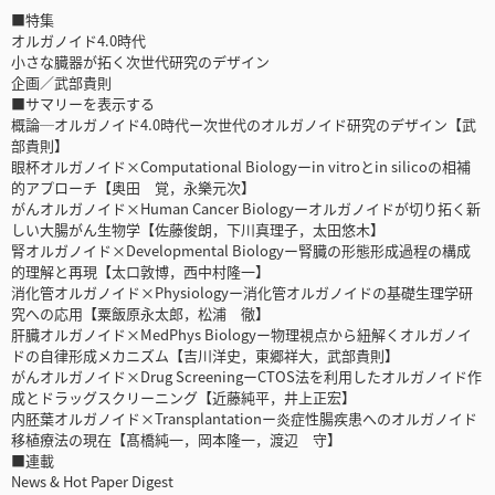
■特集
オルガノイド4.0時代
小さな臓器が拓く次世代研究のデザイン
企画／武部貴則
■サマリーを表示する
概論─オルガノイド4.0時代ー次世代のオルガノイド研究のデザイン【武
部貴則】
眼杯オルガノイド×Computational Biologyーin vitroとin silicoの相補
的アプローチ【奥田 覚，永樂元次】
がんオルガノイド×Human Cancer Biologyーオルガノイドが切り拓く新
しい大腸がん生物学【佐藤俊朗，下川真理子，太田悠木】
腎オルガノイド×Developmental Biologyー腎臓の形態形成過程の構成
的理解と再現【太口敦博，西中村隆一】
消化管オルガノイド×Physiologyー消化管オルガノイドの基礎生理学研
究への応用【粟飯原永太郎，松浦 徹】
肝臓オルガノイド×MedPhys Biologyー物理視点から紐解くオルガノイ
ドの自律形成メカニズム【吉川洋史，東郷祥大，武部貴則】
がんオルガノイド×Drug ScreeningーCTOS法を利用したオルガノイド作
成とドラッグスクリーニング【近藤純平，井上正宏】
内胚葉オルガノイド×Transplantationー炎症性腸疾患へのオルガノイド
移植療法の現在【髙橋純一，岡本隆一，渡辺 守】
■連載
News & Hot Paper Digest