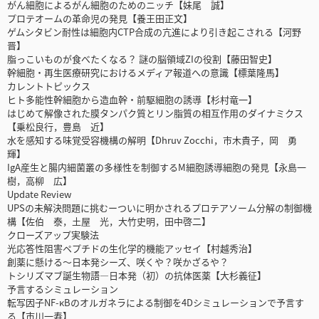
がん細胞によるがん細胞のためのニッチ【妹尾 誠】
プロテオームの革命児の発見【養王田正文】
ゲムシタビン耐性は細胞内CTP合成の亢進により引き起こされる【河野
晋】
脂っこいものが食べたくなる？ 謎の脳領域ZIの役割【藤田智史】
幹細胞・再生医療研究におけるメディア報道への意識【標葉隆馬】
カレントトピックス
ヒト多能性幹細胞から造血幹・前駆細胞の誘導【杉村竜一】
はじめて解像された膜タンパク質とリン脂質の相互作用のダイナミクス
【乗松良行，豊島 近】
水を感知する味覚受容機構の解明【Dhruv Zocchi，市木貴子，岡 勇
輝】
IgA産生と腸内細菌叢の多様性を制御するM細胞誘導細胞の発見【永島一
樹，高柳 広】
Update Review
UPSの未解決問題に挑むーついに明かされるプロテアソーム分解の制御機
構【佐伯 泰，土屋 光，大竹史明，田中啓二】
クローズアップ実験法
光応答性阻害ペプチドの生化学的機能アッセイ【村越秀治】
創薬に懸ける～日本発シーズ、咲くや？咲かざるや？
トシリズマブ誕生物語―日本発（初）の抗体医薬【大杉義征】
予言するシミュレーション
転写因子NF-κBのオルガネラによる制御を4Dシミュレーションで予言す
る【市川一寿】