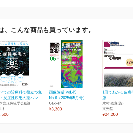
は、こんな商品も買っています。
べての診療科で役立つ免
画像診断 Vol.45
1冊でわかる皮膚
・炎症性疾患の薬ハン...
No.6（2025年5月号）
版
本臨床免疫学会(編)
Gakken
木村 鉄宣(監)
土社
¥3,300
文光堂
,500
¥24,200