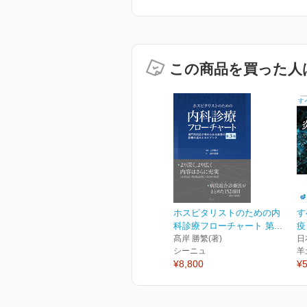
この商品を買った人
ホスピタリストのための内
す
科診療フローチャート 第...
疫
髙岸 勝繁(著)
日
シーニュ
羊
¥8,800
¥5