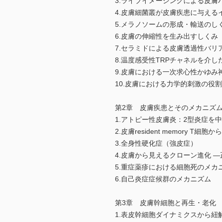
3.ライブイメージングによる皮膚
4.皮膚細菌叢が皮膚疾患に与える
5.メラノソームの形成・輸送のし
6.皮膚の伸縮性を生み出すしくみ
7.セラミドによる皮膚透過性バリ
8.温度感受性TRPチャネルを介
9.皮膚における一次求心性かゆみ
10.皮膚における力学的刺激の役
第2章 皮膚疾患とそのメカニズ
1.アトピー性皮膚炎：2型炎症を
2.皮膚resident memory T
3.全身性硬化症（強皮症）
4.皮膚から見えるクローン進化 
5.重症薬疹における細胞死のメカ
6.自己炎症症候群のメカニズム
第3章 皮膚幹細胞と再生・老化
1.表皮幹細胞ダイナミクスから紐