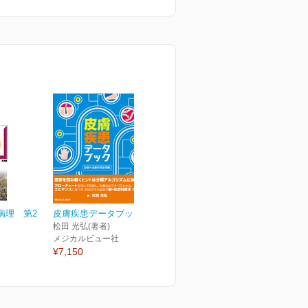
病理 第2
皮膚疾患データブック
松田 光弘(著者)
メジカルビュー社
¥7,150