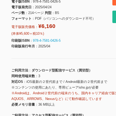
電子版ISBN
978-4-7581-0426-5
電子版発売日
2025/04/24
ページ数
214ページ
判型
B5
フォーマット
PDF（パソコンへのダウンロード不可）
¥6,160
電子版販売価格：
(本体¥5,600＋税10％)
印刷版ISBN
978-4-7581-0426-5
印刷版発行年月
2025/04
ご利用方法
ダウンロード型配信サービス（買切型）
同時使用端末数
3
対応OS
iOS最新の２世代前まで / Android最新の２世代前まで
※コンテンツの使用にあたり、専用ビューアisho.jpが必要
※Androidは、Android２世代前の端末のうち、国内キャリア経由で販
AQUOS、ARROWS、Nexusなど）にて動作確認しています
必要メモリ容量
36 MB以上
ご利用方法
アクセス型配信サービス（買切型）