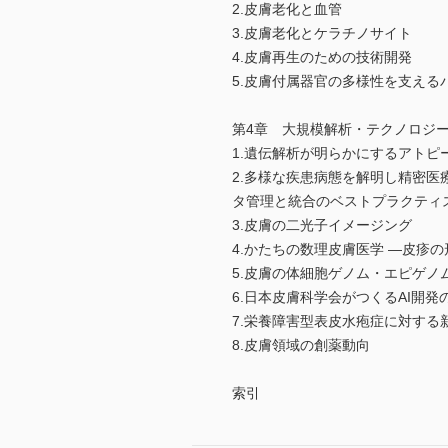
2.皮膚老化と血管
3.皮膚老化とケラチノサイト
4.皮膚再生のための技術開発
5.皮膚付属器官の多様性を支える
第4章 大規模解析・テクノロジー
1.遺伝解析が明らかにするアトピ
2.多様な疾患病態を解明し精密
タ管理と統合のベストプラクティ
3.皮膚の二光子イメージング
4.かたちの数理皮膚医学 ―皮疹
5.皮膚の体細胞ゲノム・エピゲノ
6.日本皮膚科学会がつくるAI開
7.栄養障害型表皮水疱症に対する
8.皮膚領域の創薬動向
索引