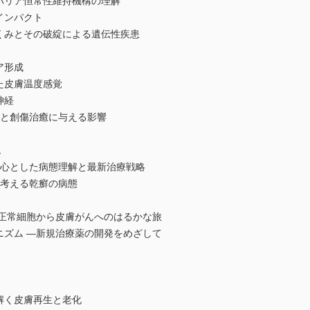
バリア恒常性維持機構の理解
インパクト
くみとその破綻による遺伝性疾患
ア形成
した皮膚温度感覚
神経
割と創傷治癒に与える影響
ム
中心とした病態理解と最新治療戦略
細胞から考える乾癬の病態
―正常細胞から皮膚がんへのはるかな旅
ニズム ―新規治療薬の開発をめざして
解く皮膚再生と老化