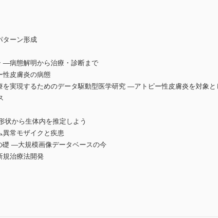
パターン形成
 ―病態解明から治療・診断まで
ー性皮膚炎の病態
医療を実現するためのデータ駆動型医学研究 ―アトピー性皮膚炎を対象
ス
の形状から生体内を推定しよう
ム異常モザイクと疾患
発の礎 ―大規模画像データベースの今
新規治療法開発