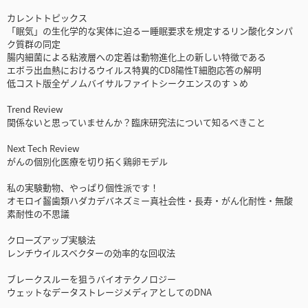
カレントトピックス
「眠気」の生化学的な実体に迫るー睡眠要求を規定するリン酸化タンパ
ク質群の同定
腸内細菌による粘液層への定着は動物進化上の新しい特徴である
エボラ出血熱におけるウイルス特異的CD8陽性T細胞応答の解明
低コスト版全ゲノムバイサルファイトシークエンスのすゝめ
Trend Review
関係ないと思っていませんか？臨床研究法について知るべきこと
Next Tech Review
がんの個別化医療を切り拓く鶏卵モデル
私の実験動物、やっぱり個性派です！
オモロイ齧歯類ハダカデバネズミー真社会性・長寿・がん化耐性・無酸
素耐性の不思議
クローズアップ実験法
レンチウイルスベクターの効率的な回収法
ブレークスルーを狙うバイオテクノロジー
ウェットなデータストレージメディアとしてのDNA