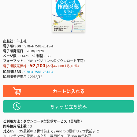
出版社
羊土社
電子版ISBN
978-4-7581-2515-4
電子版発売日
2018/12/28
ページ数
144ページ
判型
B5
フォーマット
PDF（パソコンへのダウンロード不可）
¥2,200
電子版販売価格：
(本体¥2,000＋税10％)
印刷版ISBN
978-4-7581-2515-4
印刷版発行年月
2018/12
カートに入れる
ちょっと立ち読み
ご利用方法
ダウンロード型配信サービス（買切型）
同時使用端末数
3
対応OS
iOS最新の２世代前まで / Android最新の２世代前まで
※コンテンツの使用にあたり、専用ビューアisho.jpが必要