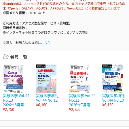
※Androidは、Android２世代前の端末のうち、国内キャリア経由で販売されている端
末（Xperia、GALAXY、AQUOS、ARROWS、Nexusなど）にて動作確認しています
必要メモリ容量
100 MB以上
ご利用方法
アクセス型配信サービス（買切型）
同時使用端末数
1
※インターネット経由でのWEBブラウザによるアクセス参照
※導入・利用方法の詳細は
こちら
巻号一覧
実験医学 Vol.44
実験医学増刊
実験医学 Vol.44
実験医学増刊
No.13
Vol.44 No.12
No.11
Vol.44 No.10
2026年8月号
¥6,160
2026年7月号
¥6,160
¥2,750
¥2,750