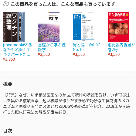
この商品を買った人は、こんな商品も買っています。
jmedmook68 あ
基礎から学ぶ統
胃と腸 Vol.57
消化器内視鏡34
なたも名医！エ
計学
No.10
巻2号
キスパートた...
¥3,520
¥3,520
¥3,520
¥3,850
概要
【特集】なぜ、いま核酸医薬なのか 立て続けの承認を受け，いま再び注
目を集める核酸医薬．短い核酸が作りだす多彩で巧妙な生体制御のメカ
ニズムと医薬品開発に必須となるDDS技術の革新を紹介．2018年から施
行した臨床研究法の解説記事も必見．
目次