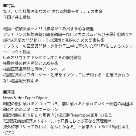
■特集
なぜ、いま核酸医薬なのか 次なる創薬モダリティの本命
企画／井上貴雄
概論―核酸医薬ーオリゴ核酸が生み出す多彩な機能
アンチセンス核酸医薬の開発動向ー作用メカニズムから分子設計戦略まで
siRNA医薬の開発動向ーその課題と克服のための要素技術
アプタマーの医薬品開発ー進化分子工学に基づいたSELEX法によるスクリ
ーニングと創製
CpGオリゴデオキシヌクレオチドの開発動向
核酸医薬の体内動態とDDS技術
核酸医薬品開発とRNAデータベース
核酸医薬のオフターゲット効果をインシリコに予測するー正確で漏れの
ない塩基配列検索法
■連載
News & Hot Paper Digest
細胞の後に触れるとついていき，前に触れると離れていくー細胞の集団移
動のためのコミュニケーション
脳腸相関を担う新たな腸管内分泌細胞“Neuropod細胞”の発見
2型糖尿病治療薬メトホルミンの肝臓における真なる薬理機序
海外留学「やってみれば，なんとかなる」ー留学のすゝめ2018＠日本生
化学会