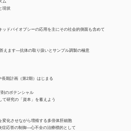
ズム
と現状
キッドバイオプシーの応用を主にその社会的側面も含めて
て答えます―抗体の取り扱いとサンプル調製の極意
中長期計画（第2期）はじまる
害剤のポテンシャル
して研究の「資本」を蓄えよう
を変化させながら増殖する多倍体肝細胞
る炎症応答の制御―心不全の治療標的として