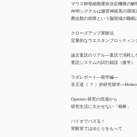
マウス卵母細胞運命決定機構の解
AHRシグナルは腸管神経系の環
爬虫類の前障という脳領域の睡眠
クローズアップ実験法
定量的なウエスタンブロッティン
論文査読のリアル―査読で消耗し
査読システムの試行錯誤（後半）
ラボレポート―留学編―
非王道（ ？ ）的研究留学―Molecular and 
Opinion-研究の現場から
研究生活に欠かせない「相棒」
バイオでパズる！
実験室ではゆとりをもって