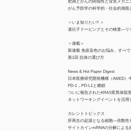
肥満とがんの関係性と背景メカニ
がん予防学の科学的・社会的側面
＜いま知りたい!! ＞
遺伝子ドーピングとその検査―リ
＜連載＞
新連載 免疫染色のお悩み、すべ
第1回 抗体の選び方
News & Hot Paper Digest
日本医療研究開発機構（AMED）
PD-1，PD-L1と糖鎖
ついに報告されたKRAS変異体阻
ネットワーキングイベントを活用
カレントトピックス
肝再生の起源となる細胞―倍数性
サイトカインmRNAの分解によ