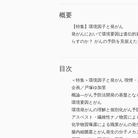
概要
【特集】環境因子と発がん
発がんにおいて環境要因は遺伝的
らすのか？ がんの予防を見据え
目次
＜特集＞環境因子と発がん 喫煙・
企画／戸塚ゆ加里
概論―がん予防法開発の基盤とな
環境要因とがん
環境発がんの理解と個別化がん予
アスベスト・繊維性ナノ物質によ
化学物質曝露による職業がんの発
腸内細菌叢とがん発生の分子メカ