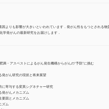
素因よりも影響が大きいといわれています．発がん性をもつとされる物
た化学発がんの最新研究をお届けします．
肥満・アスベストによるがん発生機構からがんの“予防”に挑む
る発がん研究の現状と将来展望
防に寄与する変異シグネチャー研究
る発がんメカニズム
生要因とメカニズム
ニズム