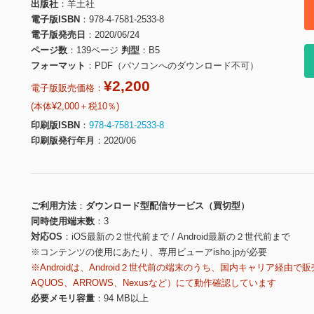
出版社
羊土社
電子版ISBN
978-4-7581-2533-8
電子版発売日
2020/06/24
ページ数
139ページ
判型
B5
フォーマット
PDF（パソコンへのダウンロード不可）
¥2,200
電子版販売価格：
(本体¥2,000＋税10％)
印刷版ISBN
978-4-7581-2533-8
印刷版発行年月
2020/06
ご利用方法
ダウンロード型配信サービス（買切型）
同時使用端末数
3
対応OS
iOS最新の２世代前まで / Android最新の２世代前まで
※コンテンツの使用にあたり、専用ビューアisho.jpが必要
※Androidは、Android２世代前の端末のうち、国内キャリア経由で販
AQUOS、ARROWS、Nexusなど）にて動作確認しています
必要メモリ容量
94 MB以上