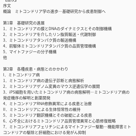
序文
概論 ミトコンドリア学の進歩―基礎研究から疾患制御へ
第1章 基礎研究の進展
1．ミトコンドリアの膜とDNAのダイナミクスとその制御機構
2．ミトコンドリアを介したリン脂質輸送・代謝制御
3．ミトコンドリアタンパク質の輸送機構
4．前駆体ミトコンドリアタンパク質の品質管理機構
5．マイトファジーの分子機構
他
第2章 各種疾患・病態とのかかわり
I．ミトコンドリア病
1．ミトコンドリア病の遺伝子診断と病態解析
2．ミトコンドリアゲノム変異のマウス逆遺伝学の展開
3．iPS細胞を用いたミトコンドリア病の病態解明―ミトコンドリア病の
発症機序の解明と創薬開発
4．ミトコンドリアRNA修飾異常による疾患と治療
II．ミトコンドリアによる生体恒常性の維持
5．ミトコンドリア翻訳機構とその破綻による疾患
6．心不全におけるミトコンドリア品質管理異常と心筋修復戦略
7．ミトコンドリアフェリチンによるマイトファジー駆動―機能障害ミト
コンドリアの駆除と肝細胞における発がん抑制