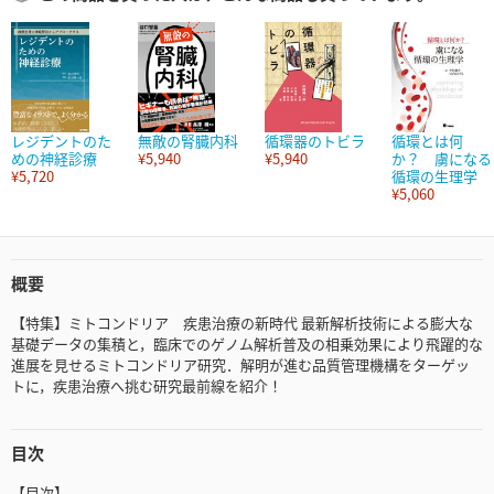
レジデントのた
無敵の腎臓内科
循環器のトビラ
循環とは何
めの神経診療
¥5,940
¥5,940
か？ 虜になる
¥5,720
循環の生理学
¥5,060
概要
【特集】ミトコンドリア 疾患治療の新時代 最新解析技術による膨大な
基礎データの集積と，臨床でのゲノム解析普及の相乗効果により飛躍的な
進展を見せるミトコンドリア研究．解明が進む品質管理機構をターゲッ
トに，疾患治療へ挑む研究最前線を紹介！
目次
【目次】