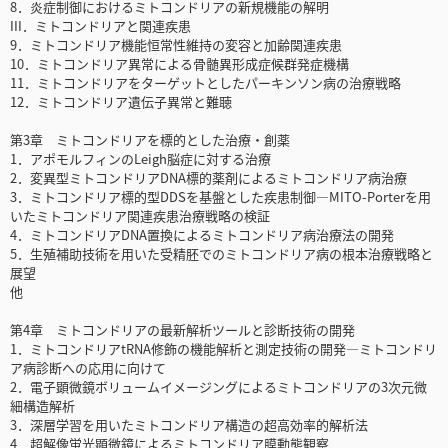
8．炎症制御におけるミトコンドリアの新規機能の解明
III．ミトコンドリアと関連疾患
9．ミトコンドリア機能恒常性維持の変容と加齢関連疾患
10．ミトコンドリア異常による骨髄異形成症候群発症機構
11．ミトコンドリアをターゲットとしたパーキンソン病の治療戦略
12．ミトコンドリア遺伝子異常と難聴
第3章 ミトコンドリアを標的とした治療・創薬
1．アポモルフィンのLeigh脳症に対する治療
2．変異型ミトコンドリアDNA標的薬剤によるミトコンドリア病治療
3．ミトコンドリア標的型DDSを基盤とした疾患制御―MITO-Porterを用
いたミトコンドリア関連疾患治療戦略の検証
4．ミトコンドリアDNA置換によるミトコンドリア病治療法の開発
5．生殖補助技術を用いた受精胚でのミトコンドリア病の根本治療戦略と
展望
他
第4章 ミトコンドリアの最新解析ツールと診断技術の開発
1．ミトコンドリアtRNA修飾の機能解析と測定技術の開発―ミトコンドリ
ア病診断への応用に向けて
2．電子顕微鏡ボリュームイメージングによるミトコンドリアの3次元微
細構造解析
3．深層学習を用いたミトコンドリア構造の超高効率的解析法
4．超解像蛍光顕微鏡によるミトコンドリア膜動態観察