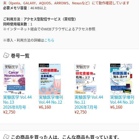
末（Xperia、GALAXY、AQUOS、ARROWS、Nexusなど）にて動作確認しています
必要メモリ容量
46 MB以上
ご利用方法
アクセス型配信サービス（買切型）
同時使用端末数
1
※インターネット経由でのWEBブラウザによるアクセス参照
※導入・利用方法の詳細は
こちら
巻号一覧
実験医学 Vol.44
実験医学増刊
実験医学 Vol.44
実験医学増刊
No.13
Vol.44 No.12
No.11
Vol.44 No.10
2026年8月号
¥6,160
2026年7月号
¥6,160
¥2,750
¥2,750
この商品を買った人は、こんな商品も買っています。