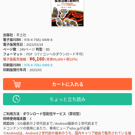
出版社
羊土社
電子版ISBN
978-4-7581-0409-8
電子版発売日
2023/03/24
ページ数
245ページ
判型
B5
フォーマット
PDF（パソコンへのダウンロード不可）
¥6,160
電子版販売価格：
(本体¥5,600＋税10％)
印刷版ISBN
978-4-7581-0409-8
印刷版発行年月
2023/03
カートに入れる
ちょっと立ち読み
ご利用方法
ダウンロード型配信サービス（買切型）
同時使用端末数
3
対応OS
iOS最新の２世代前まで / Android最新の２世代前まで
※コンテンツの使用にあたり、専用ビューアisho.jpが必要
※Androidは、Android２世代前の端末のうち、国内キャリア経由で販売されている端