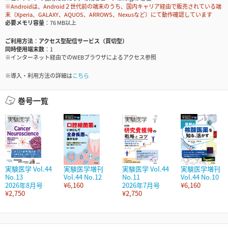
※Androidは、Android２世代前の端末のうち、国内キャリア経由で販売されている端
末（Xperia、GALAXY、AQUOS、ARROWS、Nexusなど）にて動作確認しています
必要メモリ容量
76 MB以上
ご利用方法
アクセス型配信サービス（買切型）
同時使用端末数
1
※インターネット経由でのWEBブラウザによるアクセス参照
※導入・利用方法の詳細は
こちら
巻号一覧
実験医学 Vol.44
実験医学増刊
実験医学 Vol.44
実験医学増刊
No.13
Vol.44 No.12
No.11
Vol.44 No.10
2026年8月号
¥6,160
2026年7月号
¥6,160
¥2,750
¥2,750