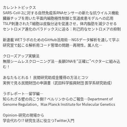
カレントトピックス
SARS-CoV-2に対する自然免疫系RNAセンサーの新たな抗ウイルス機能
臓器チップを用いた平面内細胞極性制御と気道疾患モデルへの応用
TSLP刺激されたT細胞は皮脂分泌を促進させ，体内脂肪を減少させる
セントロメア進化のパラドックスに迫る：利己的なセントロメアの抑制
新連載 WETラボのためのGitHub活用術―NGSデータ解析を通して学ぶ
研究室で起こる解析用コード管理の問題―再現性，属人化―
クローズアップ実験法
無限シームレスクローニング法―長鎖DNAを“正確に”ベクターに組み込
む！
あなたもとれる！ 民間研究助成金獲得の方法とコツ
実例で見る民間財団の申請書（武田科学振興財団 医学系研究助成）
ラボレポート―留学編―
知られざる壁の向こう側!? ベルリンからのご報告―Department of
Genome Regulation，Max Planck Institute for Molecular Genetics
Opinion-研究の現場から
学会代わり!? 研究生活に役立つTwitter入門