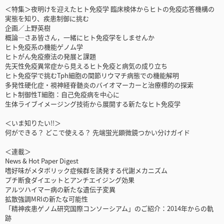
＜特集＞夜明けを迎えたヒト免疫学 臨床検体からヒトの免疫応答機構の
実態を知り、疾患制御に挑む
企画／上野英樹
概論―さあ皆さん，一緒にヒト免疫学をしませんか
ヒト免疫系の機能ゲノム学
ヒトがん免疫療法の発展と課題
先天性免疫異常症から見えるヒト免疫と病気の成り立ち
ヒト免疫学で挑むTph細胞の関節リウマチ病態での機能解明
多発性硬化症・視神経脊髄炎のバイオマーカーと治療標的の探索
ヒト制御性T細胞：自己免疫病を中心に
生体ライブイメージング技術から展開する新たなヒト免疫学
＜いま知りたい!!＞
何ができる？ どこで使える？ 先端蛍光顕微鏡つかい分けガイド
＜連載＞
News & Hot Paper Digest
嗜好味がメタボリック症候群を誘発する代謝メカニズム
プチ断食ダイエットとアンチエイジング効果
アルツハイマー病の新たな遺伝子変異
拡散強調MRIの新たな可能性
「精神疾患ゲノム研究国際コンソーシアム」のご紹介：2014年からの軌
跡