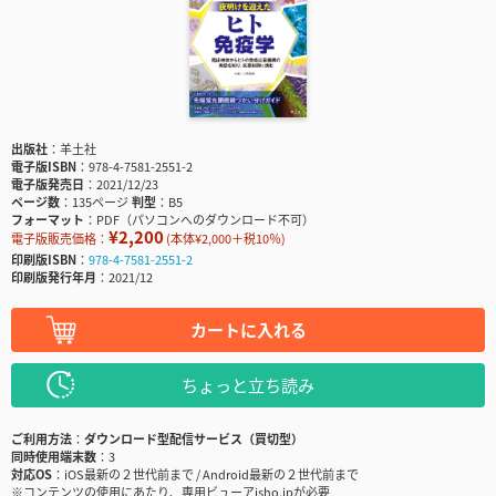
出版社
羊土社
電子版ISBN
978-4-7581-2551-2
電子版発売日
2021/12/23
ページ数
135ページ
判型
B5
フォーマット
PDF（パソコンへのダウンロード不可）
¥2,200
電子版販売価格：
(本体¥2,000＋税10％)
印刷版ISBN
978-4-7581-2551-2
印刷版発行年月
2021/12
カートに入れる
ちょっと立ち読み
ご利用方法
ダウンロード型配信サービス（買切型）
同時使用端末数
3
対応OS
iOS最新の２世代前まで / Android最新の２世代前まで
※コンテンツの使用にあたり、専用ビューアisho.jpが必要