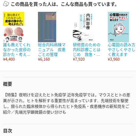
この商品を買った人は、こんな商品も買っています。
誰も教えてくれ
総合内科病棟マ
研修医のための
心電図の読み方
なかった皮疹の
ニュアル 疾患
内科診療ことは
やさしくやさし
診かた・考え...
ごとの管理
じめ 救急・...
く教えます
¥4,400
¥6,160
¥7,920
¥3,960
概要
【特集】夜明けを迎えたヒト免疫学 近年免疫学では，マウスとヒトの差
異が示され，ヒトを解析する重要性が高まっています．先端技術を駆使
し，限られた臨床検体から得られたヒト免疫系・疾患機序の新知見をご
紹介／先端光学顕微鏡の使い分けも
目次