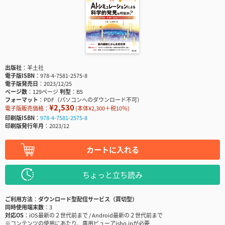
出版社
羊土社
電子版ISBN
978-4-7581-2575-8
電子版発売日
2023/12/25
ページ数
129ページ
判型
B5
フォーマット
PDF（パソコンへのダウンロード不可）
¥2,530
電子版販売価格：
(本体¥2,300＋税10％)
印刷版ISBN
978-4-7581-2575-8
印刷版発行年月
2023/12
カートに入れる
ちょっと立ち読み
ご利用方法
ダウンロード型配信サービス（買切型）
同時使用端末数
3
対応OS
iOS最新の２世代前まで / Android最新の２世代前まで
※コンテンツの使用にあたり、専用ビューアisho.jpが必要