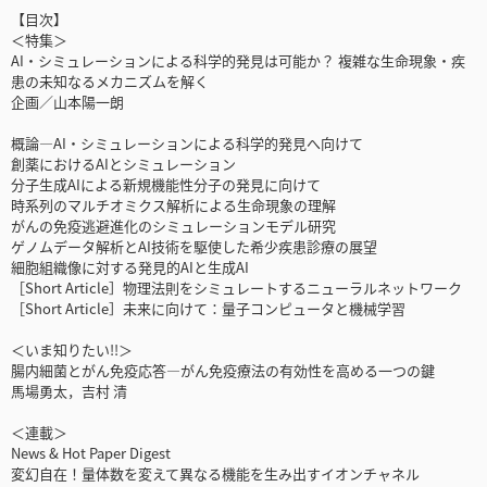
【目次】
＜特集＞
AI・シミュレーションによる科学的発見は可能か？ 複雑な生命現象・疾
患の未知なるメカニズムを解く
企画／山本陽一朗
概論―AI・シミュレーションによる科学的発見へ向けて
創薬におけるAIとシミュレーション
分子生成AIによる新規機能性分子の発見に向けて
時系列のマルチオミクス解析による生命現象の理解
がんの免疫逃避進化のシミュレーションモデル研究
ゲノムデータ解析とAI技術を駆使した希少疾患診療の展望
細胞組織像に対する発見的AIと生成AI
［Short Article］物理法則をシミュレートするニューラルネットワーク
［Short Article］未来に向けて：量子コンピュータと機械学習
＜いま知りたい!!＞
腸内細菌とがん免疫応答―がん免疫療法の有効性を高める一つの鍵
馬場勇太，吉村 清
＜連載＞
News & Hot Paper Digest
変幻自在！量体数を変えて異なる機能を生み出すイオンチャネル