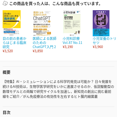
この商品を買った人は、こんな商品も買っています。
目の前の患者か
医師による医師
小児科診療
小児栄養のトリ
らはじまる臨床
のための
Vol.87 No.11
セツ
研究
ChatGPT入門 2
¥3,190
¥3,960
¥3,520
¥3,850
概要
【特集】AI・シミュレーションによる科学的発見は可能か？ 日々発展を
続けるAI技術は，生物学医学研究をいかに進展させるのか．仮説駆動型の
数理モデルとの両輪で研究サイクルを加速し，新知見の創出に挑む最前
線をご紹介／がん免疫療法の有効性を左右するヒト腸内細菌叢
目次