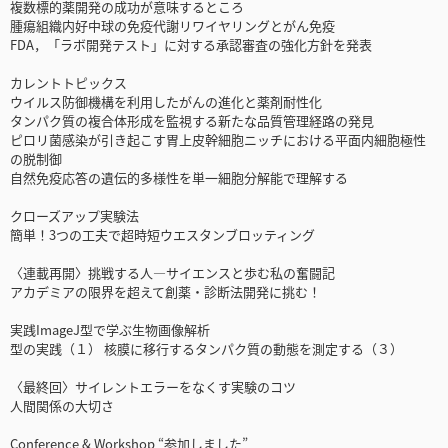
複数標的薬開発の成功が意味するところ
腫瘍組織内好中球の免疫代謝リワイヤリングとがん免疫
FDA，「ラボ開発テスト」に対する承認審査の強化方針を発表
カレントトピックス
ウイルス防御機構を利用したがんの進化と薬剤耐性化
タンパク質の複合体形成を監視する新たな品質管理経路の発見
ピロリ菌感染が引き起こす胃上皮幹細胞ニッチにおける平面内細胞極性
の脱制御
自然免疫応答の遺伝的多様性を単一細胞分解能で理解する
クローズアップ実験法
簡単！3つの工夫で超時短ウエスタンブロッティング
〈連載再開〉挑戦する人―サイエンスと歩む私の奮闘記
アカデミアの限界を超えて創薬・診断法開発に挑む！
実践ImageJ型で学ぶ生物画像解析
型の実践（１） 核膜に移行するタンパク質の動態を測定する（３）
〈最終回〉サイレントエラーをなくす実験のコツ
人間関係の大切さ
Conference & Workshop “参加しました”