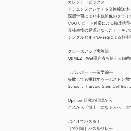
カレントトピックス
アデニンヌクレオチド交換輸送体
深層学習により中低解像のクライ
CGGリピート伸長による臨床病型
真核生物の起源となったアーキア
シングルセルRNA-seqによる
クローズアップ実験法
QIIME2：Wet研究者も使える細
ラボレポート―留学編―
失敗しても挑戦する―ボストン留学における経験と学び
School， Harvard Stem Cell Instit
Opinion-研究の現場から
これから「博士」になる人へ，進
バイオでパズる！
［特別編］パズルリレー