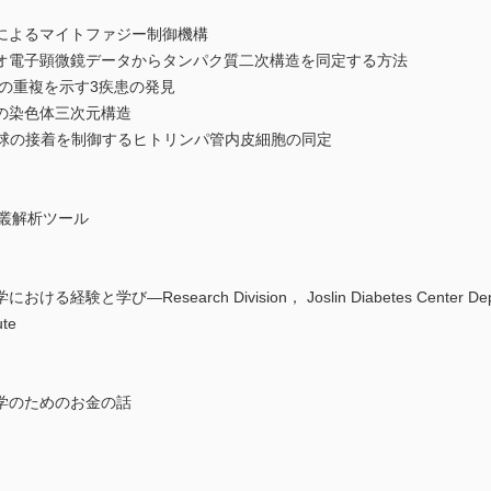
によるマイトファジー制御機構
オ電子顕微鏡データからタンパク質二次構造を同定する方法
の重複を示す3疾患の発見
の染色体三次元構造
好中球の接着を制御するヒトリンパ管内皮細胞の同定
菌叢解析ツール
―Research Division， Joslin Diabetes Center Departmen
ute
学のためのお金の話