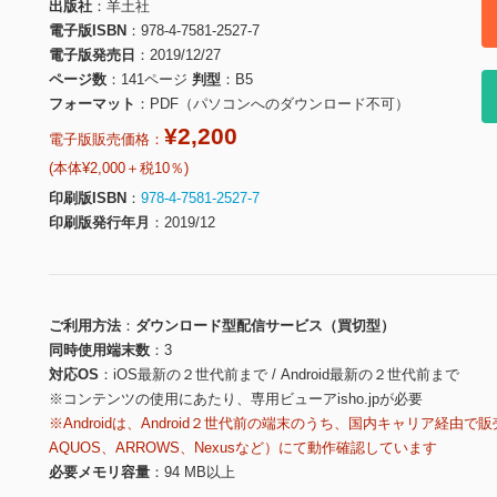
出版社
羊土社
電子版ISBN
978-4-7581-2527-7
電子版発売日
2019/12/27
ページ数
141ページ
判型
B5
フォーマット
PDF（パソコンへのダウンロード不可）
¥2,200
電子版販売価格：
(本体¥2,000＋税10％)
印刷版ISBN
978-4-7581-2527-7
印刷版発行年月
2019/12
ご利用方法
ダウンロード型配信サービス（買切型）
同時使用端末数
3
対応OS
iOS最新の２世代前まで / Android最新の２世代前まで
※コンテンツの使用にあたり、専用ビューアisho.jpが必要
※Androidは、Android２世代前の端末のうち、国内キャリア経由で販
AQUOS、ARROWS、Nexusなど）にて動作確認しています
必要メモリ容量
94 MB以上