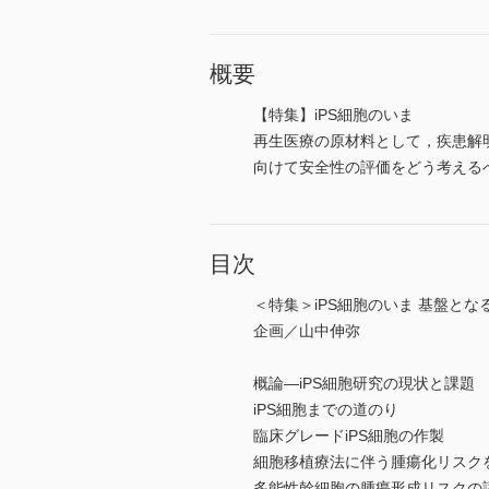
概要
【特集】iPS細胞のいま
再生医療の原材料として，疾患解
向けて安全性の評価をどう考えるべ
目次
＜特集＞iPS細胞のいま 基盤と
企画／山中伸弥
概論―iPS細胞研究の現状と課題
iPS細胞までの道のり
臨床グレードiPS細胞の作製
細胞移植療法に伴う腫瘍化リスク
多能性幹細胞の腫瘍形成リスクの