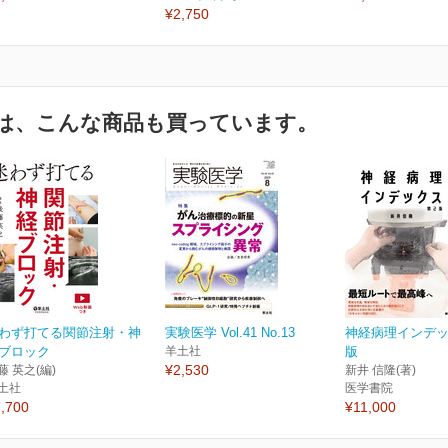
¥2,750
は、こんな商品も買っています。
わず打てる関節注射・神
実験医学 Vol.41 No.13
神経病理インデッ
ブロック
羊土社
版
¥2,530
藤 英之(編)
新井 信隆(著)
土社
医学書院
,700
¥11,000