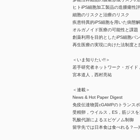
ヒトiPS細胞加工製品の造腫瘍性
細胞のリスクと治療のリスク
疾患特異的iPS細胞を用いた病態
オルガノイド医療の可能性と課題
創薬利用を目的としたiPS細胞バ
再生医療の実現に向けた法制度と
＜いま知りたい!!＞
若手研究者ネットワーク・ガイド
宮本道人，西村亮祐
＜連載＞
News & Hot Paper Digest
免疫伝達物質cGAMPのトランスポー
受精卵，ウイルス，ES，筋ジスを
乳酸代謝によるエピゲノム制御
留学先では日本食は食べれる？―