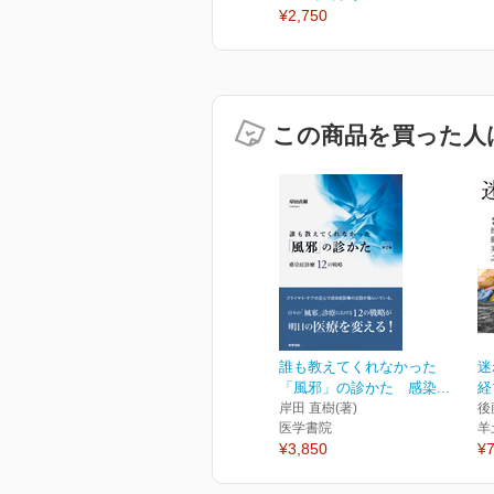
¥2,750
この商品を買った人
誰も教えてくれなかった
迷
「風邪」の診かた 感染...
経
岸田 直樹(著)
後
医学書院
羊
¥3,850
¥7