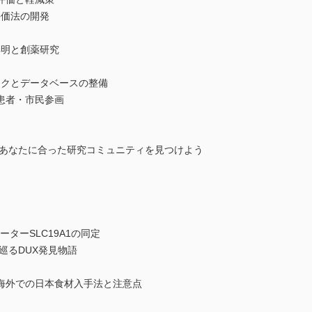
評価法の開発
解明と創薬研究
ンクとデータベースの整備
患者・市民参画
 あなたに合った研究コミュニティを見つけよう
ターSLC19A1の同定
巡るDUX発見物語
海外での日本食材入手法と注意点