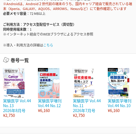
※Androidは、Android２世代前の端末のうち、国内キャリア経由で販売されている端
末（Xperia、GALAXY、AQUOS、ARROWS、Nexusなど）にて動作確認しています
必要メモリ容量
72 MB以上
ご利用方法
アクセス型配信サービス（買切型）
同時使用端末数
1
※インターネット経由でのWEBブラウザによるアクセス参照
※導入・利用方法の詳細は
こちら
巻号一覧
実験医学 Vol.44
実験医学増刊
実験医学 Vol.44
実験医学増刊
No.13
Vol.44 No.12
No.11
Vol.44 No.10
2026年8月号
¥6,160
2026年7月号
¥6,160
¥2,750
¥2,750