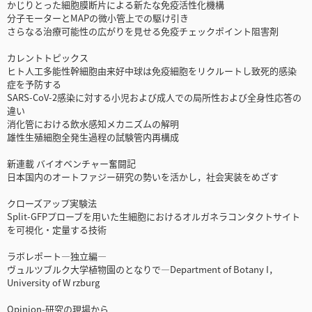
かじりとった細胞膜断片による新たな免疫活性化機構
分子モーターとMAPの微小管上での駆け引き
さらなる治療可能性の広がりを見せる免疫チェックポイント阻害剤
カレントトピックス
ヒト人工多能性幹細胞由来好中球は免疫細胞をリクルートし致死的感染
症を予防する
SARS-CoV-2感染に対する小児および成人での局所性および全身性応答の
違い
消化管における飲水感知メカニズムの解明
雄性生殖細胞全発生過程の試験管内再構成
新連載 バイオベンチャー奮闘記
日本国内のオートファジー研究の勢いを活かし，社会実装をめざす
クローズアップ実験法
Split-GFPプローブを用いた生細胞におけるオルガネラコンタクトサイト
を可視化・定量する技術
ラボレポート―独立編―
ヴュルツブルク大学植物園のとなりで―Department of Botany I，
University of W rzburg
Opinion-研究の現場から