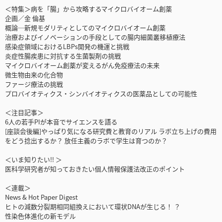
＜特集＞病を「腸」から攻略するマイクロバイオーム創薬
企画／金 倫基
概論─新規モダリティとしてのマイクロバイオーム創薬
治療およびイノベーションの手段としての腸内細菌叢移植療法
感染症領域におけるLBPs開発の機運と挑戦
炎症性腸疾患に対抗する生菌製剤の挑戦
マイクロバイオーム創薬が変えるがん免疫療法の未来
微生物由来の化合物
ファージ療法の挑戦
プロバイオティクス・シンバイオティクスの医薬品としての可能性
＜注目記事＞
6人の若手PIが本音でサイエンスを語る
[座談会後編]やっぱり気になる研究費と教育のリアル ラボ立ち上げの費用
をどう捻出するか？ 放任主義のラボで学生は育つのか？
＜いま知りたい!! ＞
医科学研究者が知っておきたい個人情報保護法改正のポイント
＜連載＞
News & Hot Paper Digest
ヒトの減数分裂期相同組換えにおいて環状DNAが生じる！ ？
性染色体進化の新モデル