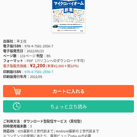
出版社
羊土社
電子版ISBN
978-4-7581-2556-7
電子版発売日
2022/05/23
ページ数
131ページ
判型
B5
フォーマット
PDF（パソコンへのダウンロード不可）
¥2,200
電子版販売価格：
(本体¥2,000＋税10％)
印刷版ISBN
978-4-7581-2556-7
印刷版発行年月
2022/05
カートに入れる
ちょっと立ち読み
ご利用方法
ダウンロード型配信サービス（買切型）
同時使用端末数
3
対応OS
iOS最新の２世代前まで / Android最新の２世代前まで
※コンテンツの使用にあたり、専用ビューアisho.jpが必要