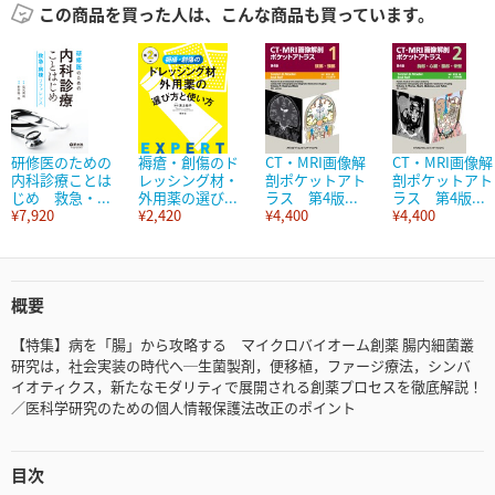
この商品を買った人は、こんな商品も買っています。
研修医のための
褥瘡・創傷のド
CT・MRI画像解
CT・MRI画像解
内科診療ことは
レッシング材・
剖ポケットアト
剖ポケットアト
じめ 救急・...
外用薬の選び...
ラス 第4版...
ラス 第4版...
¥7,920
¥2,420
¥4,400
¥4,400
概要
【特集】病を「腸」から攻略する マイクロバイオーム創薬 腸内細菌叢
研究は，社会実装の時代へ─生菌製剤，便移植，ファージ療法，シンバ
イオティクス，新たなモダリティで展開される創薬プロセスを徹底解説！
／医科学研究のための個人情報保護法改正のポイント
目次