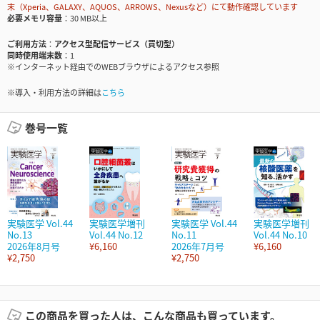
末（Xperia、GALAXY、AQUOS、ARROWS、Nexusなど）にて動作確認しています
必要メモリ容量
30 MB以上
ご利用方法
アクセス型配信サービス（買切型）
同時使用端末数
1
※インターネット経由でのWEBブラウザによるアクセス参照
※導入・利用方法の詳細は
こちら
巻号一覧
実験医学 Vol.44
実験医学増刊
実験医学 Vol.44
実験医学増刊
No.13
Vol.44 No.12
No.11
Vol.44 No.10
2026年8月号
¥6,160
2026年7月号
¥6,160
¥2,750
¥2,750
この商品を買った人は、こんな商品も買っています。