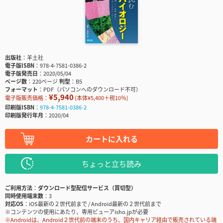
出版社
羊土社
電子版ISBN
978-4-7581-0386-2
電子版発売日
2020/05/04
ページ数
220ページ
判型
B5
フォーマット
PDF（パソコンへのダウンロード不可）
¥5,940
電子版販売価格：
(本体¥5,400＋税10％)
印刷版ISBN
978-4-7581-0386-2
印刷版発行年月
2020/04
カートに入れる
ちょっと立ち読み
ご利用方法
ダウンロード型配信サービス（買切型）
同時使用端末数
3
対応OS
iOS最新の２世代前まで / Android最新の２世代前まで
※コンテンツの使用にあたり、専用ビューアisho.jpが必要
※Androidは、Android２世代前の端末のうち、国内キャリア経由で販売されている端