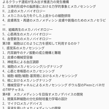
よるクラッチ連結が生み出す推進力の発生機構
2．立体的形成中の脳原基における力学的事象とメカノセンシング
II．上皮のメカノバイオロジー
3．メカニカルな力を介した上皮からの細胞排除
4．皮膚再生・再建のメカノメディシン 皮膚や創傷のためのメカノセラピ
ー
III．組織再生のメカノバイオロジー
5．心筋再生のメカノバイオロジー
6．血管新生のメカノバイオロジー
第3章 細胞はどのように力を感知して利用するのか？
I．感覚系のメカノセンシング
1．内耳蝸牛のナノ振動の成立機構と難聴
2．皮膚の機械受容器
3．神経系による血圧調節
II．細胞のメカノセンシング/シグナリング
4．心筋と骨格筋のメカノセンシング
5．細胞-細胞/細胞-基質間におけるメカノセンシング
6．核におけるメカノシグナリング
7．機械受容チャネルによるメカノセンシング ボウル型のPiezoとバネ付
のTRPチャネル
第4章 メカノメディシンを目指すメカノデバイスの開発
1．間葉系幹細胞の分化抑制培養力学場の設計
2．マイクロメカノデバイス
3．音波を用いたメカノメディシンの開発