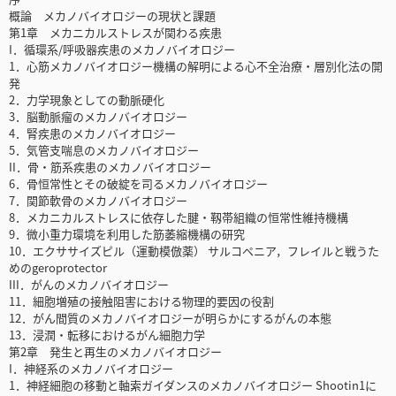
概論 メカノバイオロジーの現状と課題
第1章 メカニカルストレスが関わる疾患
I．循環系/呼吸器疾患のメカノバイオロジー
1．心筋メカノバイオロジー機構の解明による心不全治療・層別化法の開
発
2．力学現象としての動脈硬化
3．脳動脈瘤のメカノバイオロジー
4．腎疾患のメカノバイオロジー
5．気管支喘息のメカノバイオロジー
II．骨・筋系疾患のメカノバイオロジー
6．骨恒常性とその破綻を司るメカノバイオロジー
7．関節軟骨のメカノバイオロジー
8．メカニカルストレスに依存した腱・靱帯組織の恒常性維持機構
9．微小重力環境を利用した筋萎縮機構の研究
10．エクササイズピル（運動模倣薬） サルコペニア，フレイルと戦うた
めのgeroprotector
III．がんのメカノバイオロジー
11．細胞増殖の接触阻害における物理的要因の役割
12．がん間質のメカノバイオロジーが明らかにするがんの本態
13．浸潤・転移におけるがん細胞力学
第2章 発生と再生のメカノバイオロジー
I．神経系のメカノバイオロジー
1．神経細胞の移動と軸索ガイダンスのメカノバイオロジー Shootin1に