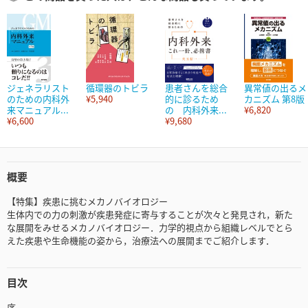
ジェネラリスト
循環器のトビラ
患者さんを総合
異常値の出るメ
のための内科外
¥5,940
的に診るため
カニズム 第8版
来マニュアル...
の 内科外来...
¥6,820
¥6,600
¥9,680
概要
【特集】疾患に挑むメカノバイオロジー
生体内での力の刺激が疾患発症に寄与することが次々と発見され，新た
な展開をみせるメカノバイオロジー．力学的視点から組織レベルでとら
えた疾患や生命機能の姿から，治療法への展開までご紹介します．
目次
序