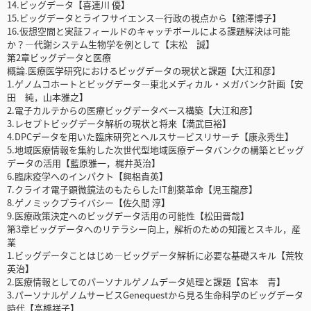
14.ビッグデータ【喜連川 優】
15.ビッグデータとライフサイエンス―行政の視点から【舘澤博子】
16.仮想空間と実証フィールドのキャッチボールによる課題解決は可能
か？―代謝システム生物学を例として【末松 誠】
第2章ビッグデータと医療
概論.医療医学研究におけるビッグデータの現状と課題【大江和彦】
1.ゲノムコホートとビッグデータ―東北メディカル・メガバンク計画【安
田 純，山本雅之】
2.電子カルテからの医療ビッグデータベース構築【大江和彦】
3.レセプトビッグデータ解析の現状と将来【満武巨裕】
4.DPCデータを用いた臨床研究とヘルスサービスリサーチ【康永秀生】
5.地域医療情報を集約した次世代型地域医療データバンクの構築とビッグ
データの活用【藍原雅一，梶井英治】
6.臨床疫学へのインパクト【興梠貴英】
7.クライオ電子顕微鏡法のもたらしたIT創薬革命【児玉龍彦】
8.ゲノミックプライバシー【佐久間 淳】
9.医療政策決定へのビッグデータ活用の可能性【松田晋哉】
第3章ビッグデータへのリテラシー向上，解析のための知識とスキル，産
業
1.ビッグデータことはじめ―ビッグデータ解析に必要な基礎スキル【荒牧
英治】
2.医療情報としてのパーソナルゲノムデータ処理と課題【宮本 青】
3.パーソナルゲノムサービスGenequestから見る生命科学のビッグデータ
時代【高橋祥子】