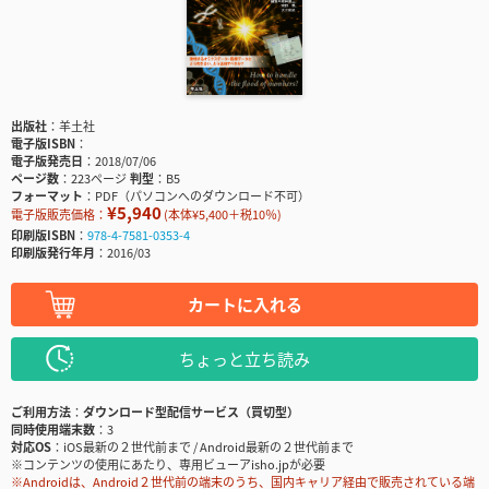
出版社
羊土社
電子版ISBN
電子版発売日
2018/07/06
ページ数
223ページ
判型
B5
フォーマット
PDF（パソコンへのダウンロード不可）
¥5,940
電子版販売価格：
(本体¥5,400＋税10％)
印刷版ISBN
978-4-7581-0353-4
印刷版発行年月
2016/03
カートに入れる
ちょっと立ち読み
ご利用方法
ダウンロード型配信サービス（買切型）
同時使用端末数
3
対応OS
iOS最新の２世代前まで / Android最新の２世代前まで
※コンテンツの使用にあたり、専用ビューアisho.jpが必要
※Androidは、Android２世代前の端末のうち、国内キャリア経由で販売されている端