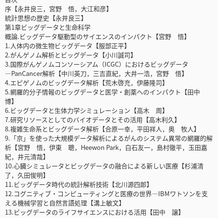
序【永井良三，宮野 悟，大江和彦】
統計思想の歴史【永井良三】
第1章ビッグデータと生命科学
概論.ビッグデータ駆動型のサイエンスのインパクト【宮野 悟】
1.人体内の微生物ビッグデータ【服部正平】
2.がんゲノム解析とビッグデータ【小川誠司】
3.国際がんゲノムコンソーシアム（ICGC）におけるビッグデータ
―PanCancer解析【中川英刀，三吉直紀，大井一浩，宮野 悟】
4.エピゲノムのビッグデータ解析【荒木啓充，伊藤隆司】
5.網羅的分子情報のビッグデータと医学・創薬へのインパクト【田中
博】
6.ビッグデータと生体力学シミュレーション【高木 周】
7.研究リソースとしてのバイオデータとその活用【高木利久】
8.複雑生命系とビッグデータ解析【合原一幸，平田祥人，奥 牧人】
9.「京」を使った大規模データ解析によるがんのシステム異常の網羅的解
析【宮野 悟，伊東 聰，Heewon Park，白石友一，島村徹平，玉田嘉
紀，井元清哉】
10.心臓シミュレータとビッグデータの融合による新しい医療【杉浦清
了，久田俊明】
11.ビッグデータ時代の統計解析技術【北川源四郎】
12.コグニティブ・コンピューティングと医療の世界―IBMワトソンを支
える機械学習と自然言語処理【溝上敏文】
13.ビッグデータのライフサイエンスにおける活用【田中 譲】