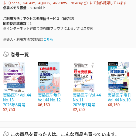
末（Xperia、GALAXY、AQUOS、ARROWS、Nexusなど）にて動作確認しています
必要メモリ容量
30 MB以上
ご利用方法
アクセス型配信サービス（買切型）
同時使用端末数
1
※インターネット経由でのWEBブラウザによるアクセス参照
※導入・利用方法の詳細は
こちら
巻号一覧
実験医学 Vol.44
実験医学増刊
実験医学 Vol.44
実験医学増刊
No.13
Vol.44 No.12
No.11
Vol.44 No.10
2026年8月号
¥6,160
2026年7月号
¥6,160
¥2,750
¥2,750
この商品を買った人は、こんな商品も買っています。