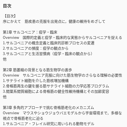
目次
【目次】
序にかえて 筋疾患の克服を出発点に，健康の維持をめざして
第1章 サルコペニア：疫学・臨床
Overview 国際的定義と疫学・臨床的な実態からサルコペニアを捉える
1.サルコペニアの概念定義と臨床的診断プロセスの変遷
2.サルコペニアの頻度：疫学の観点から
3.サルコペニアと生活習慣病（疫学・臨床の観点から）
他
第2章 筋萎縮の背景となる筋生物学の進歩
Overview サルコペニア克服に向けた筋生物学のさらなる理解の必要性
1.サテライト細胞を介した筋核増加機構
2.骨格筋再生の鍵を握る筋サテライト細胞の力学応答プログラム
3.間葉系間質細胞による骨格筋の健全性維持機構とその加齢変容
他
第3章 多角的アプローチで挑む骨格筋老化のメカニズム
Overview マウスやショウジョウバエモデルから宇宙環境まで，多様な
視点で骨格筋老化に迫る
1.サルコペニア・フレイル研究に用いられる動物モデル