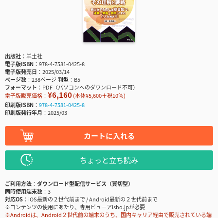
出版社
羊土社
電子版ISBN
978-4-7581-0425-8
電子版発売日
2025/03/14
ページ数
238ページ
判型
B5
フォーマット
PDF（パソコンへのダウンロード不可）
¥6,160
電子版販売価格：
(本体¥5,600＋税10％)
印刷版ISBN
978-4-7581-0425-8
印刷版発行年月
2025/03
カートに入れる
ちょっと立ち読み
ご利用方法
ダウンロード型配信サービス（買切型）
同時使用端末数
3
対応OS
iOS最新の２世代前まで / Android最新の２世代前まで
※コンテンツの使用にあたり、専用ビューアisho.jpが必要
※Androidは、Android２世代前の端末のうち、国内キャリア経由で販売されている端