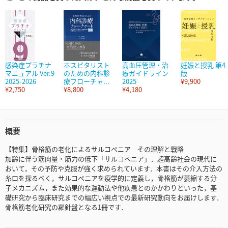
感染症プラチナ
ホスピタリスト
高血圧管理・治
妊娠と授乳 第4
マニュアル Ver.9
のための内科診
療ガイドライン
版
2025-2026
療フローチャ...
2025
¥9,900
¥2,750
¥8,800
¥4,180
概要
【特集】骨格筋の老化によるサルコペニア その理解と戦略
加齢に伴う筋肉量・筋力の低下「サルコペニア」．超高齢社会の現代に
おいて，その予防や克服が強く求められています．本書はその介入方法の
糸口を探るべく，サルコペニアを疫学的に定義し，骨格筋が萎縮する分
子メカニズム，また効果的な運動法や他疾患とのかかわりといった，基
礎研究から臨床研究までの幅広い視点での最新研究動向をお届けします．
骨格筋老化研究の羅針盤となる1冊です．