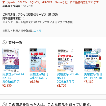
末（Xperia、GALAXY、AQUOS、ARROWS、Nexusなど）にて動作確認しています
必要メモリ容量
30 MB以上
ご利用方法
アクセス型配信サービス（買切型）
同時使用端末数
1
※インターネット経由でのWEBブラウザによるアクセス参照
※導入・利用方法の詳細は
こちら
巻号一覧
実験医学 Vol.44
実験医学増刊
実験医学 Vol.44
実験医学増刊
No.13
Vol.44 No.12
No.11
Vol.44 No.10
2026年8月号
¥6,160
2026年7月号
¥6,160
¥2,750
¥2,750
この商品を買った人は、こんな商品も買っています。