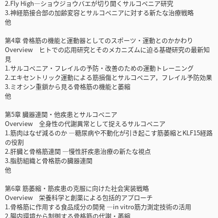
2.Fly High―ショウジョウバエが切り開くサルコペニア研究
3.神経筋接合部の加齢変容とサルコペニアに対する新たな治療戦略
他
第4章 骨格筋の機能と運動器としてのスポーツ・運動とのかかわり
Overview ヒトでの応用研究とそのメカニズムに迫る基礎研究の最新知
見
1.サルコペニア・フレイルの予防・改善のための運動トレーニング
2.エキセントリック運動による筋損傷とサルコペニア，フレイル予防効果
3.ミオシン重鎖から見る骨格筋の機能と萎縮
他
第5章 臓器連関・他疾患とサルコペニア
Overview 全身性の代謝異常として捉えるサルコペニア
1.筋肉はなぜ減るのか ―糖尿病や不動化が引き起こす筋萎縮とKLF15経路
の役割
2.肝臓と骨格筋連関 ―慢性肝疾患治療の新たな視点
3.脂肪組織と骨格筋の臓器連関
他
第6章 筋萎縮・筋疾患の克服に向けた社会実装戦略
Overview 栄養科学と創薬による包括的アプローチ
1.骨格筋に作用する食品成分の開発 ―in vitro筋力測定技術の活用
2.腸内環境から制御する骨格筋の代謝・萎縮