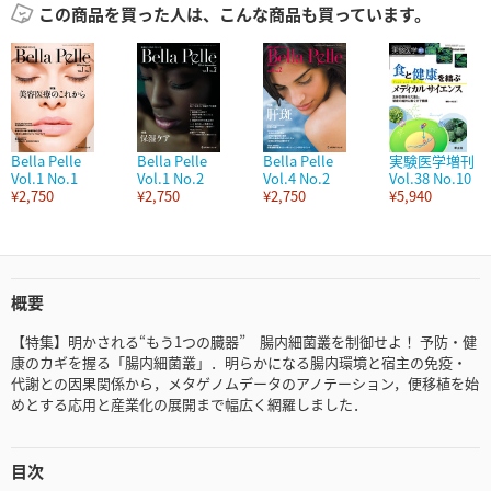
この商品を買った人は、こんな商品も買っています。
Bella Pelle
Bella Pelle
Bella Pelle
実験医学増刊
Vol.1 No.1
Vol.1 No.2
Vol.4 No.2
Vol.38 No.10
¥2,750
¥2,750
¥2,750
¥5,940
概要
【特集】明かされる“もう1つの臓器” 腸内細菌叢を制御せよ！ 予防・健
康のカギを握る「腸内細菌叢」．明らかになる腸内環境と宿主の免疫・
代謝との因果関係から，メタゲノムデータのアノテーション，便移植を始
めとする応用と産業化の展開まで幅広く網羅しました．
目次