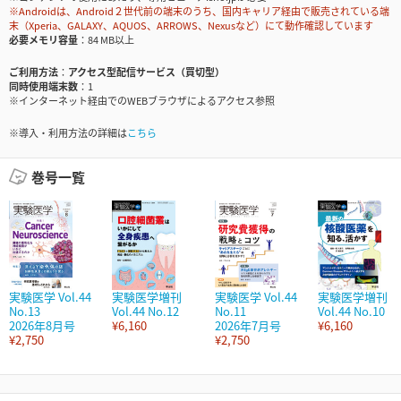
※Androidは、Android２世代前の端末のうち、国内キャリア経由で販売されている端
末（Xperia、GALAXY、AQUOS、ARROWS、Nexusなど）にて動作確認しています
必要メモリ容量
84 MB以上
ご利用方法
アクセス型配信サービス（買切型）
同時使用端末数
1
※インターネット経由でのWEBブラウザによるアクセス参照
※導入・利用方法の詳細は
こちら
巻号一覧
実験医学 Vol.44
実験医学増刊
実験医学 Vol.44
実験医学増刊
No.13
Vol.44 No.12
No.11
Vol.44 No.10
2026年8月号
¥6,160
2026年7月号
¥6,160
¥2,750
¥2,750