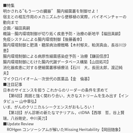
■特集
明かされる”もう一つの臓器” 腸内細菌叢を制御せよ！
宿主との相互作用のメカニズムから便移植の実際，バイオベンチャーの
動向まで
企画／福田真嗣
概論─腸内環境制御が切り拓く疾患予防・治療の新地平【福田真嗣】
免疫システムによる腸内環境制御【後藤義幸】
腸内環境制御と肥満・糖尿病治療戦略【木村郁夫，粕渕真由，長谷川沙
恵】
腸内環境制御による病原性細菌感染症予防・治療【鎌田信彦】
腸内環境制御にむけた腸内代謝データベース構築【山田拓司】
消化器疾患に対する便細菌叢移植療法【石川 大，長田太郎，渡辺純
夫】
マイクロバイオーム─次世代の医薬品【金 倫基】
■注目記事
日本のサイエンスを担う これからのリーダーの条件を求めて
【第6回】周囲と強く関わり合い，大きなストリームを生み出す【イン
タビュー 山中章弘】
いま、がんのクリニカルシークエンスがおもしろい！
【第1回】がん診断の新たなマテリアル，ctDNA【西塚 哲，谷上賢
瑞，八谷剛史，中川英刀】
■Update Review
ROHgen コンソーシアムが解いたMissing Heritability【岡田随象】