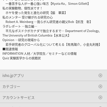
一番苦手な人が一番心強い味方【Kyota Ko，Simon Gillett】
私の実験動物、個性派です！
ホヤを使った発生と進化の研究【脇 華菜】
私のメンター 受け継がれる研究の心
Robert A. Weinberg ―我らがん研究者の親父Bob【折茂 彰】
ラボレポート ―独立編―
平凡なポスドクがカナダで独立するまで― Department of Zoology,
The University of British Columbia【水本公大】
Opinion ―研究の現場から
若手研究者のグローバル化について考える【有馬陽介，小金丸利隆】
■関連情報
INFORMATION 人材／大学院生／セミナーなどの情報
Quiz 実験医学からの挑戦状
isho.jpアプリ
カテゴリー
アカウントサービス