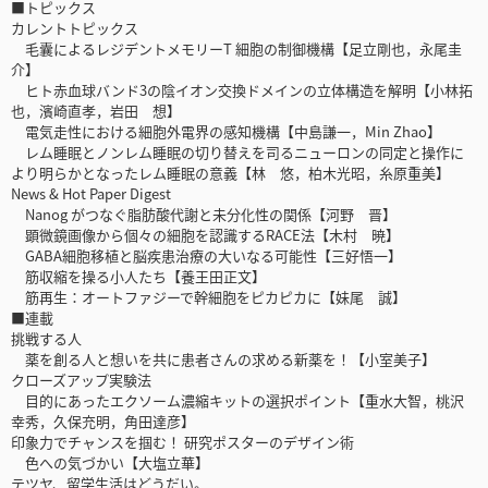
■トピックス
カレントトピックス
毛囊によるレジデントメモリーT 細胞の制御機構【足立剛也，永尾圭
介】
ヒト赤血球バンド3の陰イオン交換ドメインの立体構造を解明【小林拓
也，濱崎直孝，岩田 想】
電気走性における細胞外電界の感知機構【中島謙一，Min Zhao】
レム睡眠とノンレム睡眠の切り替えを司るニューロンの同定と操作に
より明らかとなったレム睡眠の意義【林 悠，柏木光昭，糸原重美】
News & Hot Paper Digest
Nanog がつなぐ脂肪酸代謝と未分化性の関係【河野 晋】
顕微鏡画像から個々の細胞を認識するRACE法【木村 暁】
GABA細胞移植と脳疾患治療の大いなる可能性【三好悟一】
筋収縮を操る小人たち【養王田正文】
筋再生：オートファジーで幹細胞をピカピカに【妹尾 誠】
■連載
挑戦する人
薬を創る人と想いを共に患者さんの求める新薬を！【小室美子】
クローズアップ実験法
目的にあったエクソーム濃縮キットの選択ポイント【重水大智，桃沢
幸秀，久保充明，角田達彦】
印象力でチャンスを掴む！ 研究ポスターのデザイン術
色への気づかい【大塩立華】
テツヤ、留学生活はどうだい。