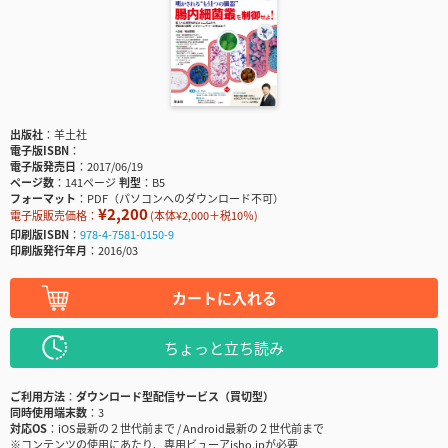
出版社
羊土社
電子版ISBN
電子版発売日
2017/06/19
ページ数
141ページ
判型
B5
フォーマット
PDF（パソコンへのダウンロード不可）
¥2,200
電子版販売価格：
(本体¥2,000＋税10％)
印刷版ISBN
978-4-7581-0150-9
印刷版発行年月
2016/03
カートに入れる
ちょっと立ち読み
ご利用方法
ダウンロード型配信サービス（買切型）
同時使用端末数
3
対応OS
iOS最新の２世代前まで / Android最新の２世代前まで
※コンテンツの使用にあたり、専用ビューアisho.jpが必要