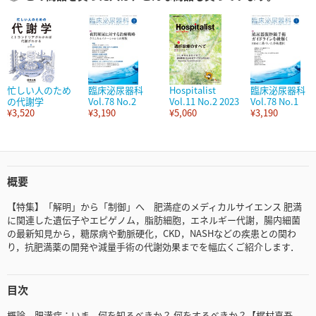
忙しい人のため
臨床泌尿器科
Hospitalist
臨床泌尿器科
の代謝学
Vol.78 No.2
Vol.11 No.2 2023
Vol.78 No.1
¥3,520
¥3,190
¥5,060
¥3,190
概要
【特集】「解明」から「制御」へ 肥満症のメディカルサイエンス 肥満
に関連した遺伝子やエピゲノム，脂肪細胞，エネルギー代謝，腸内細菌
の最新知見から，糖尿病や動脈硬化，CKD，NASHなどの疾患との関わ
り，抗肥満薬の開発や減量手術の代謝効果までを幅広くご紹介します．
目次
概論 肥満症：いま，何を知るべきか？ 何をするべきか？【梶村真吾，