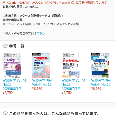
末（Xperia、GALAXY、AQUOS、ARROWS、Nexusなど）にて動作確認しています
必要メモリ容量
24 MB以上
ご利用方法
アクセス型配信サービス（買切型）
同時使用端末数
1
※インターネット経由でのWEBブラウザによるアクセス参照
※導入・利用方法の詳細は
こちら
巻号一覧
実験医学 Vol.44
実験医学増刊
実験医学 Vol.44
実験医学増刊
No.13
Vol.44 No.12
No.11
Vol.44 No.10
2026年8月号
¥6,160
2026年7月号
¥6,160
¥2,750
¥2,750
この商品を買った人は、こんな商品も買っています。