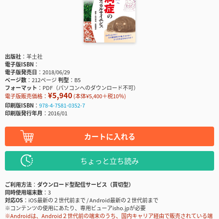
出版社
羊土社
電子版ISBN
電子版発売日
2018/06/29
ページ数
212ページ
判型
B5
フォーマット
PDF（パソコンへのダウンロード不可）
¥5,940
電子版販売価格：
(本体¥5,400＋税10％)
印刷版ISBN
978-4-7581-0352-7
印刷版発行年月
2016/01
カートに入れる
ちょっと立ち読み
ご利用方法
ダウンロード型配信サービス（買切型）
同時使用端末数
3
対応OS
iOS最新の２世代前まで / Android最新の２世代前まで
※コンテンツの使用にあたり、専用ビューアisho.jpが必要
※Androidは、Android２世代前の端末のうち、国内キャリア経由で販売されている端