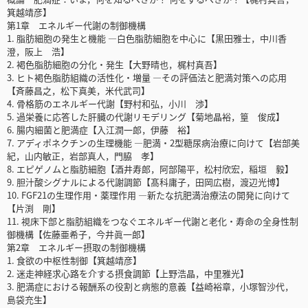
箕越靖彦】
第1章 エネルギー代謝の制御機構
1. 脂肪細胞の発生と機能 ―白色脂肪細胞を中心に【黒田雅士，中川香
澄，阪上 浩】
2. 褐色脂肪細胞の分化・発生【大野晴也，梶村真吾】
3. ヒト褐色脂肪組織の活性化・増量 ―その評価法と肥満対策への応用
【斉藤昌之，松下真美，米代武司】
4. 骨格筋のエネルギー代謝【野村和弘，小川 渉】
5. 過栄養に応答した肝臓の代謝リモデリング【菊地晶裕，篁 俊成】
6. 腸内細菌と肥満症【入江潤一郎，伊藤 裕】
7. アディポネクチンの生理機能 ―肥満・2型糖尿病治療に向けて【岩部美
紀，山内敏正，岩部真人，門脇 孝】
8. エピゲノムと脂肪細胞【酒井寿郎，阿部陽平，松村欣宏，稲垣 毅】
9. 胆汁酸シグナルによる代謝調節【髙科庸子，田岡広樹，渡辺光博】
10. FGF21の生理作用・薬理作用 ―新たな抗肥満治療法の開発に向けて
【片渕 剛】
11. 視床下部と脂肪組織をつなぐエネルギー代謝と老化・寿命の全身性制
御機構【佐藤亜希子，今井眞一郎】
第2章 エネルギー摂取の制御機構
1. 食欲の中枢性制御【箕越靖彦】
2. 迷走神経求心路を介する摂食調節【上野浩晶，中里雅光】
3. 肥満症における報酬系の役割と病態的意義【益崎裕章，小塚智沙代，
島袋充生】