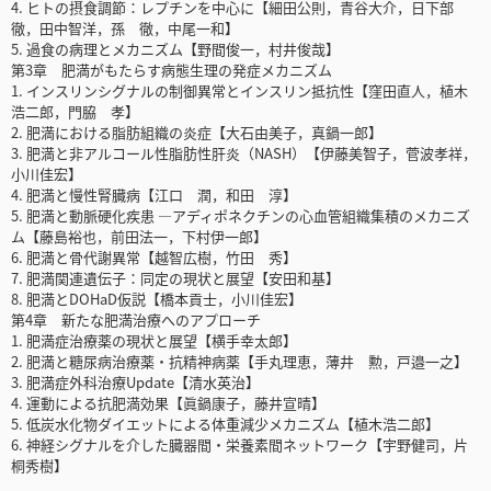
4. ヒトの摂食調節：レプチンを中心に【細田公則，青谷大介，日下部
徹，田中智洋，孫 徹，中尾一和】
5. 過食の病理とメカニズム【野間俊一，村井俊哉】
第3章 肥満がもたらす病態生理の発症メカニズム
1. インスリンシグナルの制御異常とインスリン抵抗性【窪田直人，植木
浩二郎，門脇 孝】
2. 肥満における脂肪組織の炎症【大石由美子，真鍋一郎】
3. 肥満と非アルコール性脂肪性肝炎（NASH）【伊藤美智子，菅波孝祥，
小川佳宏】
4. 肥満と慢性腎臓病【江口 潤，和田 淳】
5. 肥満と動脈硬化疾患 ―アディポネクチンの心血管組織集積のメカニズ
ム【藤島裕也，前田法一，下村伊一郎】
6. 肥満と骨代謝異常【越智広樹，竹田 秀】
7. 肥満関連遺伝子：同定の現状と展望【安田和基】
8. 肥満とDOHaD仮説【橋本貢士，小川佳宏】
第4章 新たな肥満治療へのアプローチ
1. 肥満症治療薬の現状と展望【横手幸太郎】
2. 肥満と糖尿病治療薬・抗精神病薬【手丸理恵，薄井 勲，戸邉一之】
3. 肥満症外科治療Update【清水英治】
4. 運動による抗肥満効果【眞鍋康子，藤井宣晴】
5. 低炭水化物ダイエットによる体重減少メカニズム【植木浩二郎】
6. 神経シグナルを介した臓器間・栄養素間ネットワーク【宇野健司，片
桐秀樹】