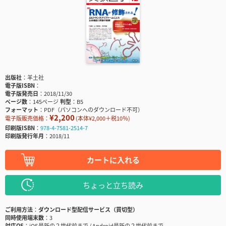
出版社
羊土社
電子版ISBN
電子版発売日
2018/11/30
ページ数
145ページ
判型
B5
フォーマット
PDF（パソコンへのダウンロード不可）
¥2,200
電子版販売価格：
(本体¥2,000＋税10％)
印刷版ISBN
978-4-7581-2514-7
印刷版発行年月
2018/11
カートに入れる
ちょっと立ち読み
ご利用方法
ダウンロード型配信サービス（買切型）
同時使用端末数
3
対応OS
iOS最新の２世代前まで / Android最新の２世代前まで