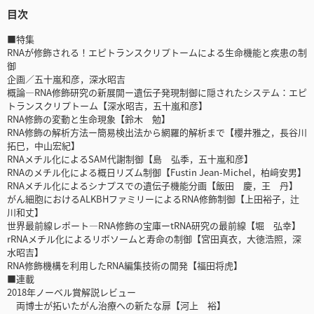
目次
■特集
RNAが修飾される！エピトランスクリプトームによる生命機能と疾患の制
御
企画／五十嵐和彦，深水昭吉
概論―RNA修飾研究の新展開ー遺伝子発現制御に隠されたシステム：エピ
トランスクリプトーム【深水昭吉，五十嵐和彦】
RNA修飾の変動と生命現象【鈴木 勉】
RNA修飾の解析方法ー簡易検出法から網羅的解析まで【櫻井雅之，長谷川
拓巳，中山宏紀】
RNAメチル化によるSAM代謝制御【島 弘季，五十嵐和彦】
RNAのメチル化による概日リズム制御【Fustin Jean-Michel，柏﨑安男】
RNAメチル化によるシナプスでの遺伝子機能分画【飯田 慶，王 丹】
がん細胞におけるALKBHファミリーによるRNA修飾制御【上田裕子，辻
川和丈】
世界最前線レポート―RNA修飾の宝庫ーtRNA研究の最前線【堀 弘幸】
rRNAメチル化によるリボソームと寿命の制御【宮田真衣，大徳浩照，深
水昭吉】
RNA修飾機構を利用したRNA編集技術の開発【福田将虎】
■連載
2018年ノーベル賞解説レビュー
両博士が拓いたがん治療への新たな扉【河上 裕】