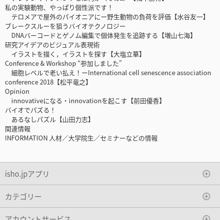
私の実験動物、やっぱり個性派です！
テロメアで屋外のパイオニアにー野生動物の負荷を評価【水谷友一】
ブレークスルーを狙うバイオテクノロジー
DNAバーコードとゲノム編集で個体発生を追跡する【増山七海】
研究アイデアのビジュアル表現術
イラストを描く，イラストを探す【大塩立華】
Conference & Workshop “参加しました”
細胞レベルで老い払え！ーInternational cell senescence association
conference 2018【松平竜之】
Opinion
innovativeになる・innovationを起こす【前田優香】
バイオでパズる！
あるなしパズル【山田力志】
関連情報
INFORMATION 人材／大学院生／セミナーなどの情報
isho.jpアプリ
カテゴリー
アカウントサービス