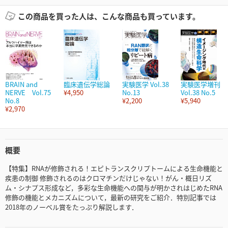
この商品を買った人は、こんな商品も買っています。
BRAIN and
臨床遺伝学総論
実験医学 Vol.38
実験医学増刊
NERVE Vol.75
¥4,950
No.13
Vol.38 No.5
No.8
¥2,200
¥5,940
¥2,970
概要
【特集】RNAが修飾される！エピトランスクリプトームによる生命機能と
疾患の制御 修飾されるのはクロマチンだけじゃない！がん・概日リズ
ム・シナプス形成など，多彩な生命機能への関与が明かされはじめたRNA
修飾の機能とメカニズムについて，最新の研究をご紹介．特別記事では
2018年のノーベル賞をたっぷり解説します．