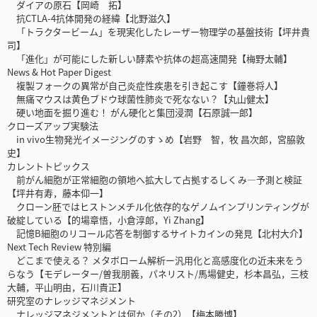
ダイアの原石【岡崎 拓】
抗CTLA-4抗体開発の経緯【北野滋久】
「トラクタービーム」を現実化したレーザー物理学の基盤技術【坪井貴
司】
「進化」が可能にした新しい酵素や抗体の超高速開発【梅野太輔】
News & Hot Paper Digest
複製フォークの異常が自己炎症性疾患を引き起こす【鐘巻将人】
無痛マウスは黄色ブドウ球菌性肺炎で死なない？【丸山健太】
硬い地面を掘り進む！ がん硬化と集団浸潤【石原誠一郎】
クローズアップ実験法
in vivo生物発光イメージングのすゝめ【岩野 智，牧 昌次郎，宮脇敦
史】
カレントトピックス
前がん細胞が正常細胞の領地へ拡大して占拠するしくみ―予測と検証
【坪井有寿，藤本仰一】
クローン胚ではヒストンメチル化依存的なゲノムインプリンティングが
破綻している【的場章悟，小倉淳郎，Yi Zhang】
記憶B細胞のリコール応答を制御するサイトカインの発見【北村大介】
Next Tech Review 特別編
どこまで使える？ メタボローム解析ー汎用化と高感度化の近未来をう
らなう【モデレーター/曽我朋義，パネリスト/馬場健史，杉本昌弘，三枝
大輔，平山明由，石川貴正】
研究室のナレッジマネジメント
ナレッジマネジメントとは何か（その2）【梅本勝博】