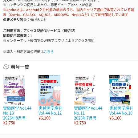
※コンテンツの使用にあたり、専用ビューアisho.jpが必要
※Androidは、Android２世代前の端末のうち、国内キャリア経由で販売されている端
末（Xperia、GALAXY、AQUOS、ARROWS、Nexusなど）にて動作確認しています
必要メモリ容量
90 MB以上
ご利用方法
アクセス型配信サービス（買切型）
同時使用端末数
1
※インターネット経由でのWEBブラウザによるアクセス参照
※導入・利用方法の詳細は
こちら
巻号一覧
実験医学 Vol.44
実験医学増刊
実験医学 Vol.44
実験医学増刊
No.13
Vol.44 No.12
No.11
Vol.44 No.10
2026年8月号
¥6,160
2026年7月号
¥6,160
¥2,750
¥2,750