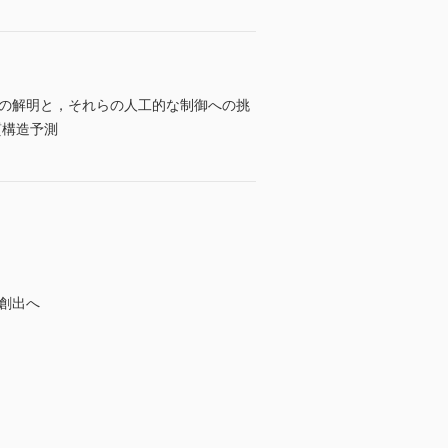
ムの解明と，それらの人工的な制御への挑
質構造予測
創出へ