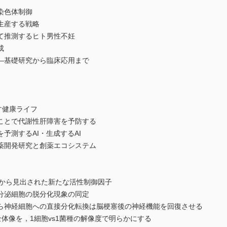
染色体制御
生産する戦略
て推測するヒト男性不妊
成
―基礎研究から臨床応用まで
す健康ライフ
ことで代謝性肝障害を予防する
予測するAI・生成するAI
薬開発研究と創薬エコシステム
析から見出された新たな活性制御因子
分泌細胞の脱分化現象の同定
ら神経細胞への直接分化転換は脳梗塞後の神経機能を回復させる
体像を，1細胞vs1菌種の解像度で明らかにする