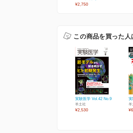
¥2,750
この商品を買った人
実験医学 Vol.42 No.9
実
羊土社
羊
¥2,530
¥6