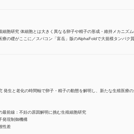
殖細胞研究 体細胞とは大きく異なる卵子や精子の形成・維持メカニズ
療の礎がここに／スパコン「富岳」版のAlphaFoldで大規模タンパク
究 発生と老化の時間軸で卵子・精子の動態を解明し、新たな生殖医療の
の最前線：不妊の原因解明に挑む生殖細胞研究
子発現制御機構
雄性差