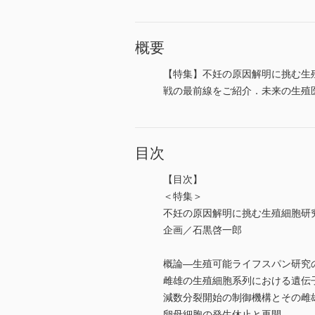
概要
【特集】不妊の原因解明に挑む生
戦の最前線をご紹介．未来の生殖医
目次
【目次】
＜特集＞
不妊の原因解明に挑む生殖細胞研
企画／石黒啓一郎
概論―生殖可能ライフスパン研究
雌雄の生殖細胞系列における遺伝
減数分裂開始の制御機構とその雌
卵母細胞の発生休止と再開