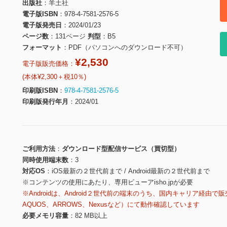
出版社
羊土社
電子版ISBN
978-4-7581-2576-5
電子版発売日
2024/01/23
ページ数
131ページ
判型
B5
フォーマット
PDF（パソコンへのダウンロード不可）
¥2,530
電子版販売価格：
(本体¥2,300＋税10％)
印刷版ISBN
978-4-7581-2576-5
印刷版発行年月
2024/01
ご利用方法
ダウンロード型配信サービス（買切型）
同時使用端末数
3
対応OS
iOS最新の２世代前まで / Android最新の２世代前まで
※コンテンツの使用にあたり、専用ビューアisho.jpが必要
※Androidは、Android２世代前の端末のうち、国内キャリア経由で販
AQUOS、ARROWS、Nexusなど）にて動作確認しています
必要メモリ容量
82 MB以上