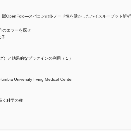
」版OpenFold―スパコンの多ノード性を活かしたハイスループット解
列のエラーを探せ！
伝子
ング）と効果的なプラグインの利用（１）
 University Irving Medical Center
蒔く科学の種