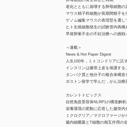
老化とともに崩壊する卵母細胞の
マウス精子幹細胞が長期間精子を
ゲノム編集マウスの表現型を通し
ヒト生殖細胞発生の試験管内再構
早発卵巣不全の不妊治療への挑戦
＜連載＞
News & Hot Paper Digest
人生100年，ミトコンドリアに託
インスリンは腸管上皮を保護する
タンパク質と他分子の複合体構造を
ボストン留学で学んだ，がん治療
カレントトピックス
自然免疫受容体NLRP1の構造解
栄養環境の変動に応答した腸管内
ミクログリア／マクロファージか
腸内細菌叢とT細胞の相互作用の全