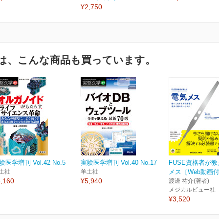
¥2,750
は、こんな商品も買っています。
験医学増刊 Vol.42 No.5
実験医学増刊 Vol.40 No.17
FUSE資格者が
土社
羊土社
メス［Web動画
,160
¥5,940
渡邊 祐介(著者)
メジカルビュー社
¥3,520