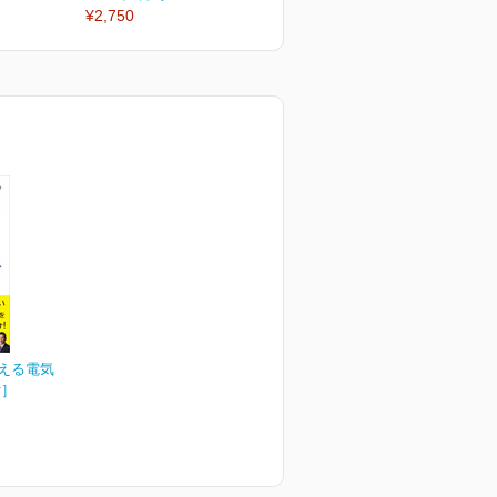
¥2,750
¥2,750
教える電気
付］