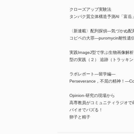
クローズアップ実験法
タンパク質立体構造予測AI「富岳
〈新連載〉配列探偵―気づかぬ配
コピペの大罪―puromycin耐性遺
実践ImageJ型で学ぶ生物画像解析
型の実践（２） 追跡（トラッキ
ラボレポート―留学編―
Perseverance，不屈の精神！―Columbia
Opinion-研究の現場から
高専教員がコミュニティラジオで
バイオでパズる！
卵子と精子