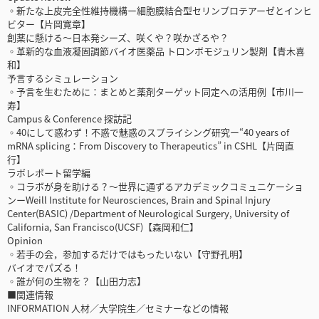
◦新たな上皮完全性維持機構ー細胞膜結合型セリンプロテアーゼとインヒ
ビター【片岡寛章】
創薬に懸ける～日本発シーズ、咲くや？咲かざるや？
◦革新的な血液凝固調節バイオ医薬品 トロンボモジュリン製剤【青木喜
和】
予言するシミュレーション
◦予言を生むために：まとめと薬剤ターゲット同定への活用例【市川一
寿】
Campus & Conference 探訪記
◦40にして惑わず！不惑で魅惑のスプライシング研究ー“40 years of
mRNA splicing：From Discovery to Therapeutics” in CSHL【片岡直
行】
ラボレポート留学編
◦コラボが身を助ける？～世界に通ずるアカデミックコミュニケーショ
ンーWeill Institute for Neurosciences, Brain and Spinal Injury
Center(BASIC) /Department of Neurological Surgery, University of
California, San Francisco(UCSF)【森岡和仁】
Opinion
◦若手の会，参加するだけではもったいない【守野孔明】
バイオでパズる！
◦誰が何の生物を？【山田力志】
■関連情報
INFORMATION 人材／大学院生／セミナーなどの情報