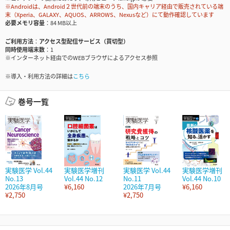
※Androidは、Android２世代前の端末のうち、国内キャリア経由で販売されている端
末（Xperia、GALAXY、AQUOS、ARROWS、Nexusなど）にて動作確認しています
必要メモリ容量
84 MB以上
ご利用方法
アクセス型配信サービス（買切型）
同時使用端末数
1
※インターネット経由でのWEBブラウザによるアクセス参照
※導入・利用方法の詳細は
こちら
巻号一覧
実験医学 Vol.44
実験医学増刊
実験医学 Vol.44
実験医学増刊
No.13
Vol.44 No.12
No.11
Vol.44 No.10
2026年8月号
¥6,160
2026年7月号
¥6,160
¥2,750
¥2,750