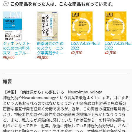
この商品を買った人は、こんな商品も買っています。
ジェネラリスト
創薬研究のため
LiSA Vol.29 No.3
LiSA Vol.29 No.
のための内科外
のスクリーニン
2022
2022
来マニュアル...
グ学実践テキ...
¥2,530
¥2,530
¥6,600
¥9,900
概要
【特集】「病は気から」の謎に迫る Neuroimmunology
神経免疫やNeuroimmunologyという言葉を最近よく耳にする，目にする
という人もおられるのではないだろうか？ 神経免疫は神経系と免疫系の
密接な相互作用を紐解く分野であるが，近年，この両者の相互作用解析に
より，神経変性疾患や免疫性疾患の病態形成機構が明らかとなりつつあ
る．また，私たちが経験的に感じていた「病は気から」の科学的根拠も
明らかになってきた．近年，急速に発展している神経免疫分野は，さらに
他の分野と融合することでますます発展しうる．本特集が神経免疫分野