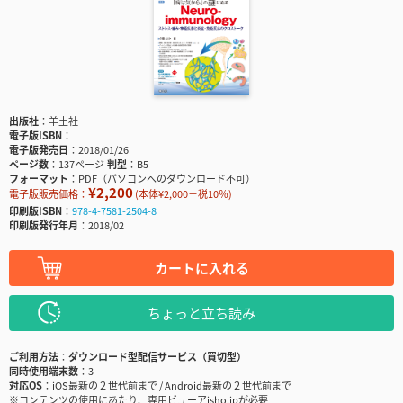
出版社
羊土社
電子版ISBN
電子版発売日
2018/01/26
ページ数
137ページ
判型
B5
フォーマット
PDF（パソコンへのダウンロード不可）
¥2,200
電子版販売価格：
(本体¥2,000＋税10％)
印刷版ISBN
978-4-7581-2504-8
印刷版発行年月
2018/02
カートに入れる
ちょっと立ち読み
ご利用方法
ダウンロード型配信サービス（買切型）
同時使用端末数
3
対応OS
iOS最新の２世代前まで / Android最新の２世代前まで
※コンテンツの使用にあたり、専用ビューアisho.jpが必要