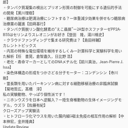
郎】
◦タンパク質凝集の検出とプリオン形質の制御を可能にする遺伝的手法
の開発【黒川理樹】
◦糖尿病治療は肥満治療にシフトする？ー体重減少効果を併せもつ糖尿病
治療薬の躍進【田蒔基行】
◦タンパク質脱リン酸化酵素の“えこ贔屓”ー2A型ホスファターゼPP2A-
B55はセリンよりスレオニンがお好き【登田 隆，湯川格史】
◦クラウドファンディングで集まる研究費は？【島田祥輔】
カレントトピックス
◦内耳の特殊な電位環境を維持するしくみー計算科学と実験科学を用い
た解析【任 書晃，倉智嘉久，日比野 浩】
◦老化・寿命マーカーとしてのDNAメチル化【前川真治，Jean-Pierre J.
Issa】
◦染色体構造の形成をつかさどる分子モーター：コンデンシン【寺川
剛】
◦霊長類を用いたパーキンソン病に対する細胞移植治療の非臨床試験
【菊地哲広，髙橋 淳】
私の実験動物、やっぱり個性派です！
◦ニホンウズラを日本へ逆輸入？ー陸生脊椎動物の生体イメージングモ
デル，ウズラ【佐藤有紀】
クローズアップ実験法
◦ヒトフローラ化マウスを用いた腸内細菌̶宿主免疫の相互作用の解析【中
本伸宏，金井隆典】
Update Review