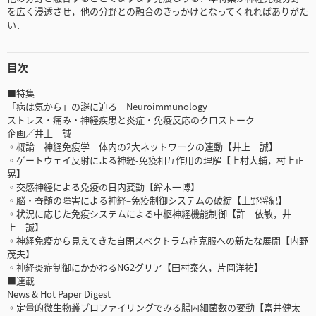
を広く浸透させ，他の分野との融合のきっかけとなってくれればありがた
い．
目次
■特集
「病は気から」の謎に迫る Neuroimmunology
ストレス・痛み・神経疾患と炎症・免疫反応のクロストーク
企画／井上 誠
◦概論―神経免疫学―体内の2大ネットワークの連動【井上 誠】
◦ゲートウェイ反射による神経-免疫相互作用の理解【上村大輔，村上正
晃】
◦交感神経による免疫の日内変動【鈴木一博】
◦脳・脊髄の障害による神経‒免疫制御システムの破綻【上野将紀】
◦状況に応じた免疫システムによる中枢神経機能制御【許 依敏，井
上 誠】
◦神経免疫から見えてきた自閉スペクトラム症克服への新たな展開【内野
茂夫】
◦神経炎症制御にかかわるNG2グリア【田村泰久，片岡洋祐】
■連載
News & Hot Paper Digest
◦定量的微生物叢プロファイリングでみる腸内細菌数の変動【富井健太