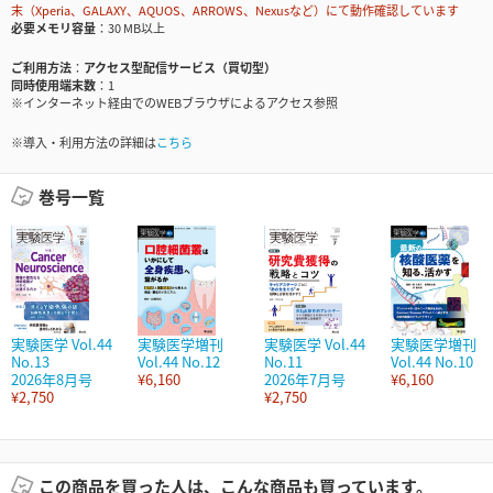
末（Xperia、GALAXY、AQUOS、ARROWS、Nexusなど）にて動作確認しています
必要メモリ容量
30 MB以上
ご利用方法
アクセス型配信サービス（買切型）
同時使用端末数
1
※インターネット経由でのWEBブラウザによるアクセス参照
※導入・利用方法の詳細は
こちら
巻号一覧
実験医学 Vol.44
実験医学増刊
実験医学 Vol.44
実験医学増刊
No.13
Vol.44 No.12
No.11
Vol.44 No.10
2026年8月号
¥6,160
2026年7月号
¥6,160
¥2,750
¥2,750
この商品を買った人は、こんな商品も買っています。