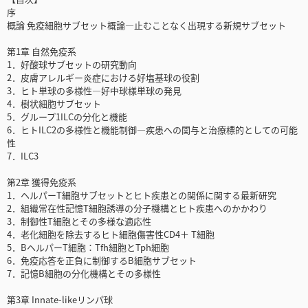
序
概論 免疫細胞サブセット概論―止むことなく出現する新規サブセット
第1章 自然免疫系
1．好酸球サブセットの研究動向
2．皮膚アレルギー炎症における好塩基球の役割
3．ヒト単球の多様性―好中球様単球の発見
4．樹状細胞サブセット
5．グループ1ILCの分化と機能
6．ヒトILC2の多様性と機能制御―疾患への関与と治療標的としての可能
性
7．ILC3
第2章 獲得免疫系
1．ヘルパーT細胞サブセットとヒト疾患との関係に関する最新研究
2．組織常在性記憶T細胞誘導の分子機構とヒト疾患へのかかわり
3．制御性T細胞とその多様な適応性
4．老化細胞を除去するヒト細胞傷害性CD4＋ T細胞
5．BヘルパーT細胞：Tfh細胞とTph細胞
6．免疫応答を正負に制御するB細胞サブセット
7．記憶B細胞の分化機構とその多様性
第3章 Innate-likeリンパ球