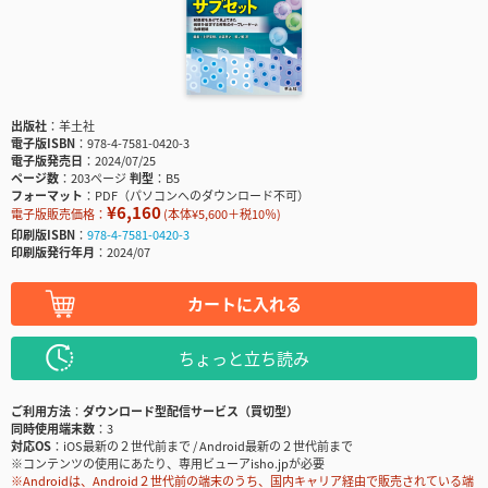
出版社
羊土社
電子版ISBN
978-4-7581-0420-3
電子版発売日
2024/07/25
ページ数
203ページ
判型
B5
フォーマット
PDF（パソコンへのダウンロード不可）
¥6,160
電子版販売価格：
(本体¥5,600＋税10％)
印刷版ISBN
978-4-7581-0420-3
印刷版発行年月
2024/07
カートに入れる
ちょっと立ち読み
ご利用方法
ダウンロード型配信サービス（買切型）
同時使用端末数
3
対応OS
iOS最新の２世代前まで / Android最新の２世代前まで
※コンテンツの使用にあたり、専用ビューアisho.jpが必要
※Androidは、Android２世代前の端末のうち、国内キャリア経由で販売されている端