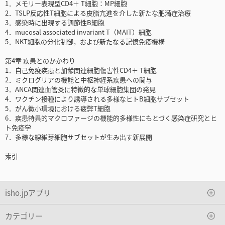
1．メモリー表現型CD4＋ T細胞：MP細胞
2．TSLP反応性T細胞による皮脂亢進を介した新たな肥満症治療
3．感染時に出現する調節性B細胞
4．mucosal associated invariant T（MAIT）細胞
5．NKT細胞の分化制御，および新たなる記憶免疫機構
第4章 疾患とのかかわり
1．自己免疫疾患と加齢関連細胞傷害性CD4＋ T細胞
2．ミクログリアの機能と中枢神経系疾患への関与
3．ANCA関連血管炎に特徴的な単球細胞集団の発見
4．ワクチン接種により誘導される多様なヒトB細胞サブセット
5．がん微小環境における疲弊T細胞
6．疾患特異的マクロファージの機能的多様性にもとづく感染症研究とヒ
ト免疫学
7．多様な線維芽細胞サブセットが生み出す新展開
索引
isho.jpアプリ
カテゴリー