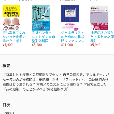
誰も教えてくれ
骨折ハンター
ジェネラリスト
神経症状の診か
なかった皮疹の
レントゲン×非
のための内科診
た・考えかた 
診かた・考え...
整形外科医
断リファレン...
3版
¥4,400
¥5,280
¥11,000
¥5,940
概要
【特集】ヒト疾患と免疫細胞サブセット 自己免疫疾患，アレルギー，が
ん…疾患の治療標的は「細胞種」から「サブセット」へ．免疫細胞の多
様性はどう生まれる？ 疾患メカニズムにどう関わる？ 学会で耳にした
「あの細胞」のことが学べる“免疫細胞事典”
目次
【目次】