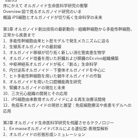
序にかえて オルガノイド生命医科学研究の衝撃
Overview 図で見るオルガノイド研究のいま
概論 iPS細胞とオルガノイドが切り拓く生命科学の未来
第1章 オルガノイド創出技術の最新動向―組織幹細胞から多能性幹細胞，
正常から疾患まで
1．多能性幹細胞由来ヒト胚モデルで発生メカニズムに迫る
2．生殖系オルガノイドの最前線
3．オルガノイド移植が切り拓く新しい消化管疾患生物学
4．オルガノイド培養を用いた肝臓および膵臓のEx vivo組織構築
5．中枢神経系オルガノイドが拓く『創る』生命科学
6．内分泌系オルガノイド―下垂体オルガノイドを中心に
7．ヒト多能性幹細胞を用いた蝸牛オルガノイドの作製
8．オルガノイドを用いた口腔機能再生研究
9．腎臓オルガノイドの現在と未来
10．三次元心組織の開発とその応用
11．iPS細胞由来軟骨オルガノイドによる再生治療法開発
12．免疫系オルガノイドの現状と展望：免疫細胞療法や疾患モデルへの
応用
第2章 オルガノイド生命医科学研究を飛躍させるテクノロジー
1．En masseオルガノイドパネルによる遺伝型-表現型解析
2．オルガノイドの形態形成シミュレーション