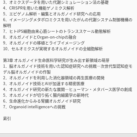
3．オミクスデータを用いた代謝シミュレーション法の基礎
4．CRISPRを用いた機能ゲノミクス解析
5．エピゲノム解析・編集とオルガノイド研究への応用
6．イメージングメタボロミクスを用いたがんの代謝システム制御機構の
解明
7．ヒトiPS細胞由来心筋シートのトランススケール動態解析
8．オルガノイドとOrgan-on-chipの融合
9．オルガノイドの移植とライブイメージング
10．セルオミクスが実現するオルガノイドの全細胞解析
第3章 オルガノイド生命医科学研究が生み出す新領域の萌芽
1．脳オルガノイド技術を用いた認知症研究への挑戦―次世代型認知症モ
デル脳オルガノイドの作製
2．オルガノイドを利用した消化器領域の再生医療の開発
3．オルガノイド技術とAIが加速する精密医療
4．オルガノイド研究の新たな展開―ヒューマン・メタバース医学の創成
5．オルガノイドが切り拓く腸内細菌学の新時代
6．生命進化からみる腎臓オルガノイド研究
7．Organoid intelligenceへの挑戦
索引