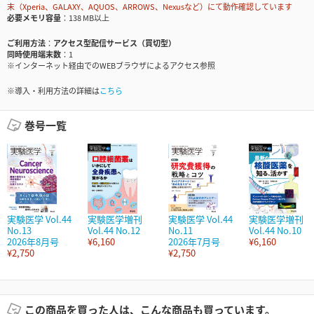
末（Xperia、GALAXY、AQUOS、ARROWS、Nexusなど）にて動作確認しています
必要メモリ容量
138 MB以上
ご利用方法
アクセス型配信サービス（買切型）
同時使用端末数
1
※インターネット経由でのWEBブラウザによるアクセス参照
※導入・利用方法の詳細は
こちら
巻号一覧
実験医学 Vol.44
実験医学増刊
実験医学 Vol.44
実験医学増刊
No.13
Vol.44 No.12
No.11
Vol.44 No.10
2026年8月号
¥6,160
2026年7月号
¥6,160
¥2,750
¥2,750
この商品を買った人は、こんな商品も買っています。