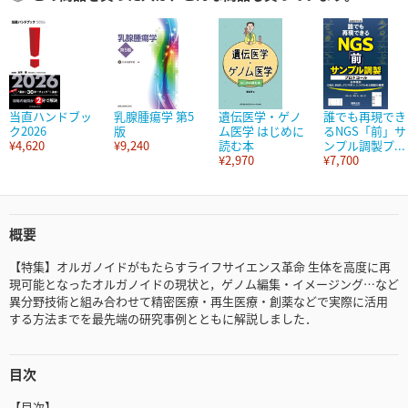
当直ハンドブッ
乳腺腫瘍学 第5
遺伝医学・ゲノ
誰でも再現でき
ク2026
版
ム医学 はじめに
るNGS「前」サ
¥4,620
¥9,240
読む本
ンプル調製プ...
¥2,970
¥7,700
概要
【特集】オルガノイドがもたらすライフサイエンス革命 生体を高度に再
現可能となったオルガノイドの現状と，ゲノム編集・イメージング…など
異分野技術と組み合わせて精密医療・再生医療・創薬などで実際に活用
する方法までを最先端の研究事例とともに解説しました．
目次
【目次】