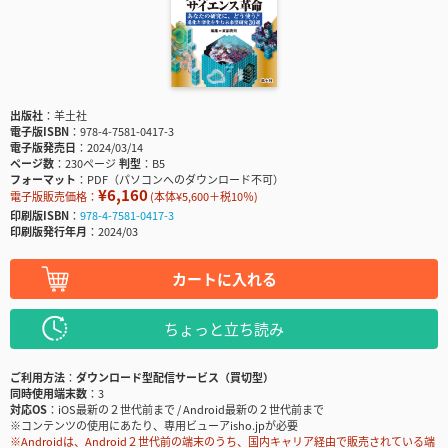
出版社
羊土社
電子版ISBN
978-4-7581-0417-3
電子版発売日
2024/03/14
ページ数
230ページ
判型
B5
フォーマット
PDF（パソコンへのダウンロード不可）
¥6,160
電子版販売価格：
(本体¥5,600＋税10％)
印刷版ISBN
978-4-7581-0417-3
印刷版発行年月
2024/03
カートに入れる
ちょっと立ち読み
ご利用方法
ダウンロード型配信サービス（買切型）
同時使用端末数
3
対応OS
iOS最新の２世代前まで / Android最新の２世代前まで
※コンテンツの使用にあたり、専用ビューアisho.jpが必要
※Androidは、Android２世代前の端末のうち、国内キャリア経由で販売されている端