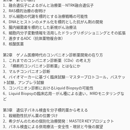
1．融合遺伝子によるがんと治療薬―NTRK融合遺伝子
2．RAS標的治療の夜明け
3．がん細胞の代謝を標的とする治療戦略の可能性
4．DNAとヒストンのメチル化を標的とした抗がん剤の開発
5．腸内細菌叢を標的とした新規がん治療法
6．細胞内分子変動情報を活用したドラッグリポジショニングとその拡張
7．進歩するADC（抗体薬物複合体）
8．核酸医薬
第2章 ゲノム医療時代のコンパニオン診断薬開発の在り方
1．これまでのコンパニオン診断薬（CDx）の考え方
2．「横断的コンパニオン診断薬」とはなにか
3．マルチコンパニオン診断
4．バイオマーカーに基づく臨床試験―マスタープロトコール，バスケッ
ト試験，アンブレラ試験
5．コンパニオン診断におけるLiquid Biopsyの可能性
6．Liquid Biopsyの臨床応用―がん種による違い，MRDモニタリングな
ど
第3章 遺伝子パネル検査を分子標的薬から考える
1．殺細胞性抗がん薬の位置づけ
2．希少がんのための個別化治療開発：MASTER KEYプロジェクト
3．パネル検査による併用療法―安全性・現状と今後の展望