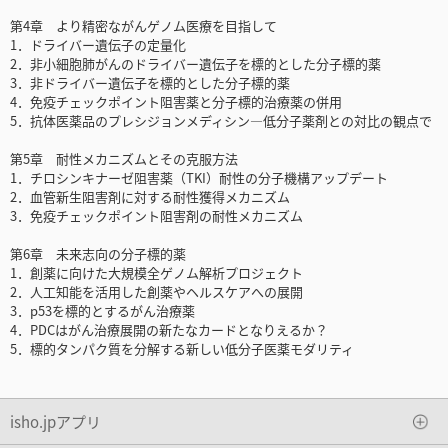
第4章 より精密ながんゲノム医療を目指して
1．ドライバー遺伝子の定量化
2．非小細胞肺がんのドライバー遺伝子を標的とした分子標的薬
3．非ドライバー遺伝子を標的とした分子標的薬
4．免疫チェックポイント阻害薬と分子標的治療薬の併用
5．抗体医薬品のプレシジョンメディシン―低分子薬剤との対比の観点で
第5章 耐性メカニズムとその克服方法
1．チロシンキナーゼ阻害薬（TKI）耐性の分子機構アップデート
2．血管新生阻害剤に対する耐性獲得メカニズム
3．免疫チェックポイント阻害剤の耐性メカニズム
第6章 未来志向の分子標的薬
1．創薬に向けた大規模全ゲノム解析プロジェクト
2．人工知能を活用した創薬やヘルスケアへの展開
3．p53を標的とするがん治療薬
4．PDCはがん治療展開の新たなカードとなりえるか？
5．標的タンパク質を分解する新しい低分子医薬モダリティ
isho.jpアプリ