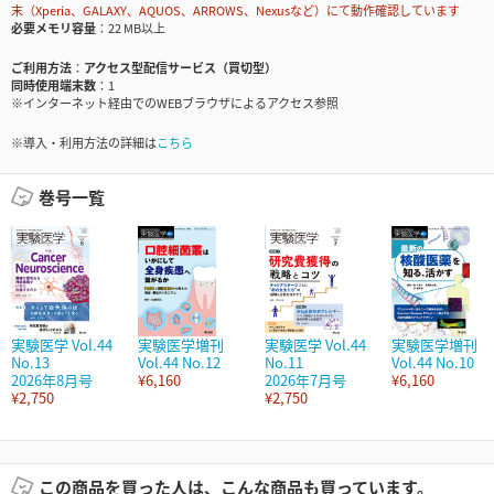
末（Xperia、GALAXY、AQUOS、ARROWS、Nexusなど）にて動作確認しています
必要メモリ容量
22 MB以上
ご利用方法
アクセス型配信サービス（買切型）
同時使用端末数
1
※インターネット経由でのWEBブラウザによるアクセス参照
※導入・利用方法の詳細は
こちら
巻号一覧
実験医学 Vol.44
実験医学増刊
実験医学 Vol.44
実験医学増刊
No.13
Vol.44 No.12
No.11
Vol.44 No.10
2026年8月号
¥6,160
2026年7月号
¥6,160
¥2,750
¥2,750
この商品を買った人は、こんな商品も買っています。