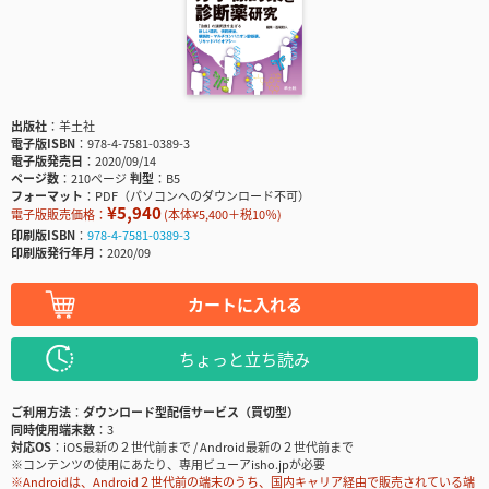
出版社
羊土社
電子版ISBN
978-4-7581-0389-3
電子版発売日
2020/09/14
ページ数
210ページ
判型
B5
フォーマット
PDF（パソコンへのダウンロード不可）
¥5,940
電子版販売価格：
(本体¥5,400＋税10％)
印刷版ISBN
978-4-7581-0389-3
印刷版発行年月
2020/09
カートに入れる
ちょっと立ち読み
ご利用方法
ダウンロード型配信サービス（買切型）
同時使用端末数
3
対応OS
iOS最新の２世代前まで / Android最新の２世代前まで
※コンテンツの使用にあたり、専用ビューアisho.jpが必要
※Androidは、Android２世代前の端末のうち、国内キャリア経由で販売されている端