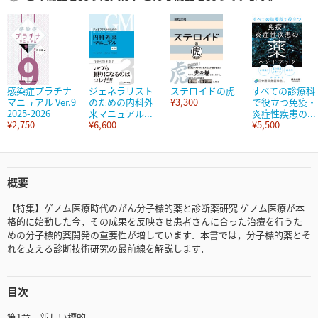
感染症プラチナ
ジェネラリスト
ステロイドの虎
すべての診療科
マニュアル Ver.9
のための内科外
¥3,300
で役立つ免疫・
2025-2026
来マニュアル...
炎症性疾患の...
¥2,750
¥6,600
¥5,500
概要
【特集】ゲノム医療時代のがん分子標的薬と診断薬研究 ゲノム医療が本
格的に始動した今，その成果を反映させ患者さんに合った治療を行うた
めの分子標的薬開発の重要性が増しています．本書では，分子標的薬とそ
れを支える診断技術研究の最前線を解説します．
目次
第1章 新しい標的