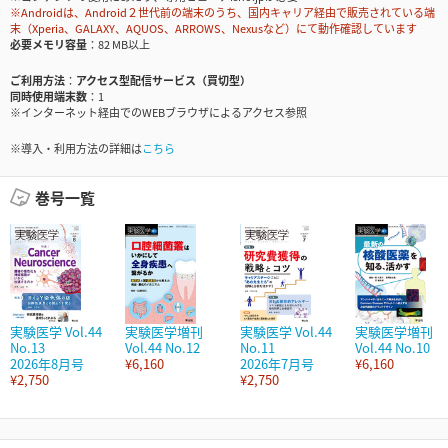
※Androidは、Android２世代前の端末のうち、国内キャリア経由で販売されている端
末（Xperia、GALAXY、AQUOS、ARROWS、Nexusなど）にて動作確認しています
必要メモリ容量
82 MB以上
ご利用方法
アクセス型配信サービス（買切型）
同時使用端末数
1
※インターネット経由でのWEBブラウザによるアクセス参照
※導入・利用方法の詳細は
こちら
巻号一覧
実験医学 Vol.44
実験医学増刊
実験医学 Vol.44
実験医学増刊
No.13
Vol.44 No.12
No.11
Vol.44 No.10
2026年8月号
¥6,160
2026年7月号
¥6,160
¥2,750
¥2,750