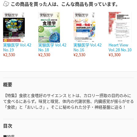
この商品を買った人は、こんな商品も買っています。
実験医学 Vol.42
実験医学 Vol.42
実験医学 Vol.42
Heart View
No.19
No.18
No.16
Vol.28 No.10
¥2,530
¥2,530
¥2,530
¥3,300
概要
【特集】食欲と食嗜好のサイエンス ヒトは、カロリー摂取の目的のみに
て食べるにあらず。味覚と嗅覚、体内の代謝状態、内臓感覚が揺らがせる
「食欲」と「おいしさ」。そこに秘められた分子・神経基盤に迫る！
目次
■特集