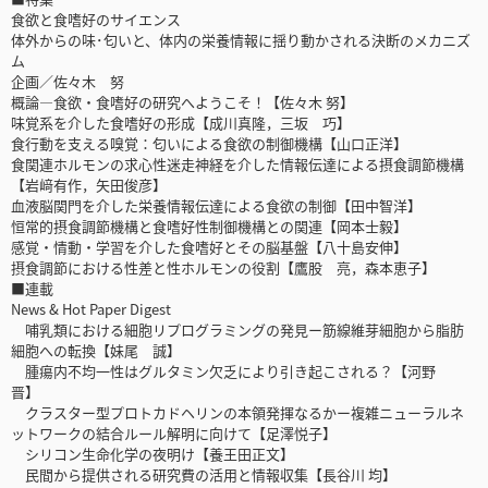
食欲と食嗜好のサイエンス
体外からの味･匂いと、体内の栄養情報に揺り動かされる決断のメカニズ
ム
企画／佐々木 努
概論―食欲・食嗜好の研究へようこそ！【佐々木 努】
味覚系を介した食嗜好の形成【成川真隆，三坂 巧】
食行動を支える嗅覚：匂いによる食欲の制御機構【山口正洋】
食関連ホルモンの求心性迷走神経を介した情報伝達による摂食調節機構
【岩﨑有作，矢田俊彦】
血液脳関門を介した栄養情報伝達による食欲の制御【田中智洋】
恒常的摂食調節機構と食嗜好性制御機構との関連【岡本士毅】
感覚・情動・学習を介した食嗜好とその脳基盤【八十島安伸】
摂食調節における性差と性ホルモンの役割【鷹股 亮，森本恵子】
■連載
News & Hot Paper Digest
哺乳類における細胞リプログラミングの発見ー筋線維芽細胞から脂肪
細胞への転換【妹尾 誠】
腫瘍内不均一性はグルタミン欠乏により引き起こされる？【河野
晋】
クラスター型プロトカドヘリンの本領発揮なるかー複雑ニューラルネ
ットワークの結合ルール解明に向けて【足澤悦子】
シリコン生命化学の夜明け【養王田正文】
民間から提供される研究費の活用と情報収集【長谷川 均】