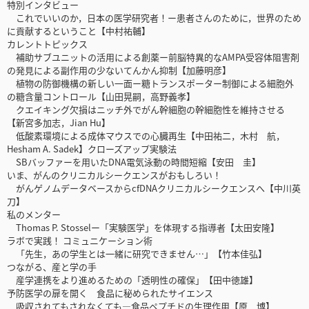
特別インタビュー
これでいいのか，日本の医学研究者！ー患者さんのために，世界のため
に貢献するということ【中村祐輔】
カレントトピックス
補助サブユニットの活用による創薬ー前脳特異的なAMPA受容体阻害剤
の発見による副作用の少ないてんかん抑制【加藤明彦】
植物の防御機構の新しい一面ー糖トランスポーター制御による細胞外
の糖含量コントロール【山田晃嗣，高野義孝】
クエイキング欠損はニッチ外でがん幹細胞の幹細胞性を維持させる
【新宮多加志，Jian Hu】
低酸素環境による成体マウスでの心臓再生【中田祐二，木村 航，
Hesham A. Sadek】クローズアップ実験法
SBバッファーを用いたDNA電気泳動の時間短縮【安田 圭】
いま、がんのクリニカルシークエンスがおもしろい！
がんゲノムデータベースからcfDNAクリニカルシークエンスへ【中川英
刀】
私のメンター
Thomas P. Stosselー「実験医学」を体現する指導者【太田安隆】
ラボで実践！ コミュニケーション術
「先生，あの学生とは一緒に研究できません…」【竹本佳弘】
つながる、産と学の手
産学連携をより進めるための「透明性の確保」【田中徳雄】
予防医学の扉を開く 食品に秘められたサイエンス
吸収されてもされなくても―食品ペプチドの生理作用【原 博】