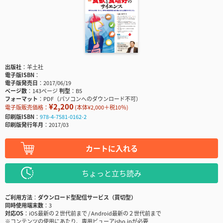
出版社
羊土社
電子版ISBN
電子版発売日
2017/06/19
ページ数
143ページ
判型
B5
フォーマット
PDF（パソコンへのダウンロード不可）
¥2,200
電子版販売価格：
(本体¥2,000＋税10％)
印刷版ISBN
978-4-7581-0162-2
印刷版発行年月
2017/03
カートに入れる
ちょっと立ち読み
ご利用方法
ダウンロード型配信サービス（買切型）
同時使用端末数
3
対応OS
iOS最新の２世代前まで / Android最新の２世代前まで
※コンテンツの使用にあたり、専用ビューアisho.jpが必要