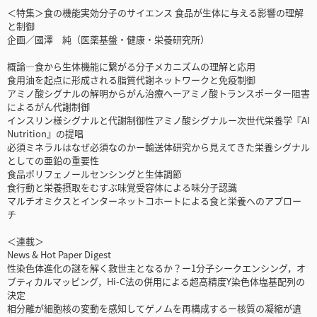
＜特集＞食の機能実効分子のサイエンス 食品が生体に与える影響の理解
と制御
企画／國澤 純（医薬基盤・健康・栄養研究所）
概論―食から生体機能に繋がる分子メカニズムの理解と応用
食用油を起点に形成される脂質代謝ネットワークと免疫制御
アミノ酸シグナルの解明からがん治療へーアミノ酸トランスポーター阻害
によるがん代謝制御
インスリン様シグナルと代謝制御性アミノ酸シグナルー次世代栄養学『AI
Nutrition』の提唱
必須ミネラルはなぜ必須なのかー輸送体研究から見えてきた栄養シグナル
としての亜鉛の重要性
食品ポリフェノールセンシングと生体調節
食行動と栄養摂取をむすぶ味覚受容体による味分子認識
マルチオミクスとインターネットコホートによる食と栄養へのアプロー
チ
＜連載＞
News & Hot Paper Digest
性染色体進化の謎を解く救世主となるか？ー1分子シークエンシング，オ
プティカルマッピング，Hi-C法の併用による超高精度Y染色体塩基配列の
決定
相分離が細胞核の変動を感知してゲノムを再構成するー核質の凝縮が遺