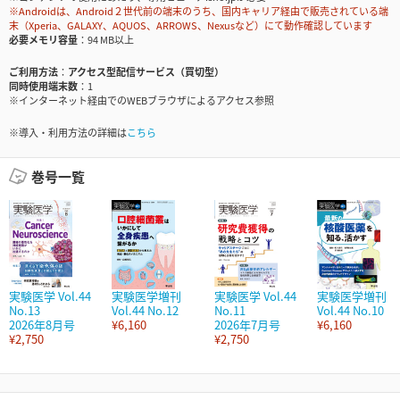
※Androidは、Android２世代前の端末のうち、国内キャリア経由で販売されている端
末（Xperia、GALAXY、AQUOS、ARROWS、Nexusなど）にて動作確認しています
必要メモリ容量
94 MB以上
ご利用方法
アクセス型配信サービス（買切型）
同時使用端末数
1
※インターネット経由でのWEBブラウザによるアクセス参照
※導入・利用方法の詳細は
こちら
巻号一覧
実験医学 Vol.44
実験医学増刊
実験医学 Vol.44
実験医学増刊
No.13
Vol.44 No.12
No.11
Vol.44 No.10
2026年8月号
¥6,160
2026年7月号
¥6,160
¥2,750
¥2,750