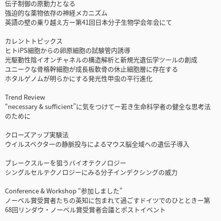
伝子制御の原動力となる
強迫的な薬物依存の神経メカニズム
英語の壁の乗り越え方ー第41回日本分子生物学会年会にて
カレントトピックス
ヒトiPS細胞からの卵原細胞の試験管内誘導
光駆動性陰イオンチャネルの構造解析と新規光遺伝学ツールの創成
ユニークな骨格幹細胞が成長板軟骨の休止細胞層に存在する
ホタルゲノムが明らかにする発光性甲虫の平行進化
Trend Review
“necessary & sufficient”に気をつけてー若き生命科学者の健全な思考法
のために
クローズアップ実験法
ウイルスベクターの静脈投与によるマウス脳全域への遺伝子導入
ブレークスルーを狙うバイオテクノロジー
シングルセルテクノロジーにみる分子インデクシングの威力
Conference & Workshop “参加しました”
ノーベル賞受賞者たちの英知に包まれて過ごすドイツでのひとときー第
68回リンダウ・ノーベル賞受賞者会議とポストイベント