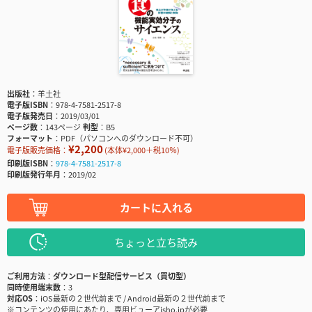
出版社
羊土社
電子版ISBN
978-4-7581-2517-8
電子版発売日
2019/03/01
ページ数
143ページ
判型
B5
フォーマット
PDF（パソコンへのダウンロード不可）
¥2,200
電子版販売価格：
(本体¥2,000＋税10％)
印刷版ISBN
978-4-7581-2517-8
印刷版発行年月
2019/02
カートに入れる
ちょっと立ち読み
ご利用方法
ダウンロード型配信サービス（買切型）
同時使用端末数
3
対応OS
iOS最新の２世代前まで / Android最新の２世代前まで
※コンテンツの使用にあたり、専用ビューアisho.jpが必要