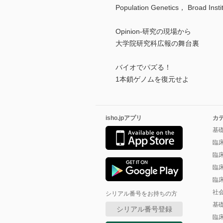
Population Genetics， Broad Insti
Opinion-研究の現場から
大学院研究科広報の舞台裏
バイオでパズる！
1本鎖ゲノムを復元せよ
isho.jpアプリ
カ
基
臨
臨
臨
臨
社
シリアル番号をお持ちの方
基
シリアル番号登録
臨