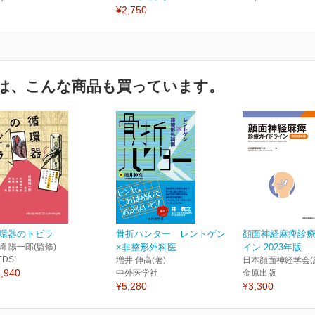
¥2,750
は、こんな商品も買っています。
環器のトビラ
骨折ハンター レントゲン
顔面神経麻痺診
崎 陽一郎(監修)
×非整形外科医
イン 2023年版
EDSI
増井 伸高(著)
日本顔面神経学会(
,940
中外医学社
金原出版
¥5,280
¥3,300