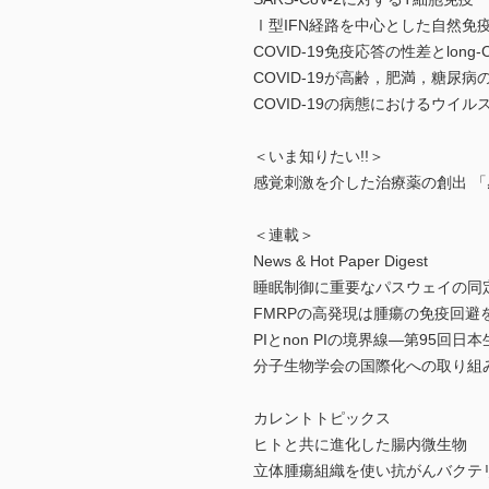
Ⅰ型IFN経路を中心とした自然免疫と
COVID-19免疫応答の性差とlong
COVID-19が高齢，肥満，糖尿
COVID-19の病態におけるウイル
＜いま知りたい!!＞
感覚刺激を介した治療薬の創出 
＜連載＞
News & Hot Paper Digest
睡眠制御に重要なパスウェイの同
FMRPの高発現は腫瘍の免疫回
PIとnon PIの境界線―第95
分子生物学会の国際化への取り組
カレントトピックス
ヒトと共に進化した腸内微生物
立体腫瘍組織を使い抗がんバクテ