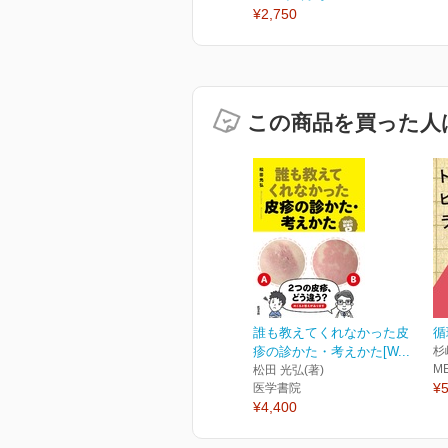
¥2,750
この商品を買った人
誰も教えてくれなかった皮
循
疹の診かた・考えかた[W...
杉
M
松田 光弘(著)
¥5
医学書院
¥4,400