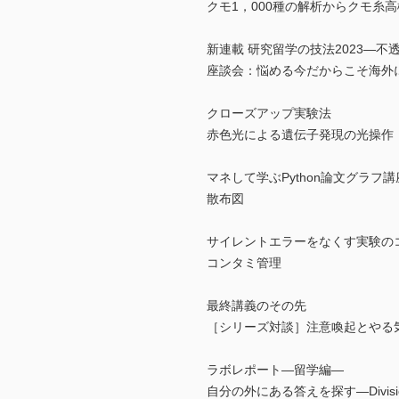
クモ1，000種の解析からクモ糸
新連載 研究留学の技法2023―
座談会：悩める今だからこそ海外
クローズアップ実験法
赤色光による遺伝子発現の光操作
マネして学ぶPython論文グラフ講
散布図
サイレントエラーをなくす実験の
コンタミ管理
最終講義のその先
［シリーズ対談］注意喚起とやる
ラボレポート―留学編―
自分の外にある答えを探す―Divisions of G