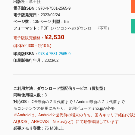
出版社
羊土社
電子版ISBN
978-4-7581-2565-9
電子版発売日
2023/02/24
ページ数
135ページ
判型
B5
フォーマット
PDF（パソコンへのダウンロード不可）
¥2,530
電子版販売価格：
(本体¥2,300＋税10％)
印刷版ISBN
978-4-7581-2565-9
印刷版発行年月
2023/02
ご利用方法
ダウンロード型配信サービス（買切型）
同時使用端末数
3
対応OS
iOS最新の２世代前まで / Android最新の２世代前まで
※コンテンツの使用にあたり、専用ビューアisho.jpが必要
※Androidは、Android２世代前の端末のうち、国内キャリア経由で販
AQUOS、ARROWS、Nexusなど）にて動作確認しています
必要メモリ容量
76 MB以上