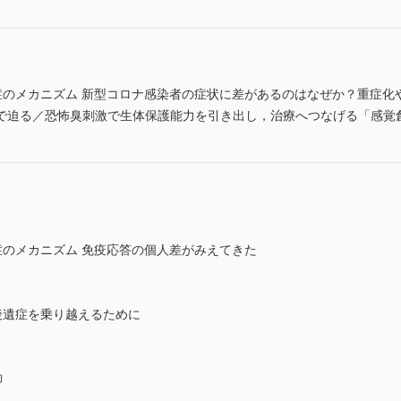
遺症のメカニズム 新型コロナ感染者の症状に差があるのはなぜか？重症化やl
で迫る／恐怖臭刺激で生体保護能力を引き出し，治療へつなげる「感覚
遺症のメカニズム 免疫応答の個人差がみえてきた
と後遺症を乗り越えるために
御