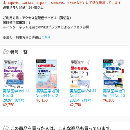
末（Xperia、GALAXY、AQUOS、ARROWS、Nexusなど）にて動作確認しています
必要メモリ容量
24 MB以上
ご利用方法
アクセス型配信サービス（買切型）
同時使用端末数
1
※インターネット経由でのWEBブラウザによるアクセス参照
※導入・利用方法の詳細は
こちら
巻号一覧
実験医学 Vol.44
実験医学増刊
実験医学 Vol.44
実験医学増刊
No.13
Vol.44 No.12
No.11
Vol.44 No.10
2026年8月号
¥6,160
2026年7月号
¥6,160
¥2,750
¥2,750
この商品を買った人は、こんな商品も買っています。