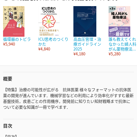
循環器のトビラ
ICU思考のつくり
高血圧管理・治
誰も教えてくれ
¥5,940
かた
療ガイドライン
なかった婦人科
¥4,840
2025
がん薬物療法...
¥4,180
¥5,280
概要
【特集】治療の可能性が広がる 抗体医薬 様々なフォーマットの抗体医
薬の開発が進んでいます．機械学習などの利用により効率化がすすむ最新
基盤技術，疾患ごとの作用機序，開発前に知りたい知財戦略まで抗体に
ついて必要な知識が一冊で学べます．
目次
【目次】