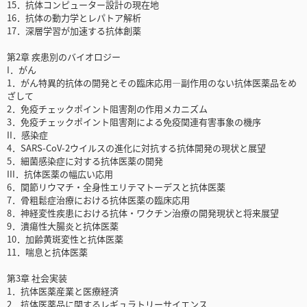
15．抗体コンピューター設計の現在地
16．抗体の動力学とレパトア解析
17．深層学習が加速する抗体創薬
第2章 疾患別のバイオロジー
I．がん
1．がん特異的抗体の開発とその臨床応用―副作用のない抗体医薬品をめ
ざして
2．免疫チェックポイント阻害剤の作用メカニズム
3．免疫チェックポイント阻害剤による免疫関連有害事象の機序
II．感染症
4．SARS-CoV-2ウイルスの進化に対抗する抗体開発の現状と展望
5．細菌感染症に対する抗体医薬の開発
III．抗体医薬の幅広い応用
6．関節リウマチ・全身性エリテマトーデスと抗体医薬
7．骨粗鬆症治療における抗体医薬の臨床応用
8．神経変性疾患における抗体・ワクチン治療の開発現状と将来展望
9．潰瘍性大腸炎と抗体医薬
10．加齢黄斑変性と抗体医薬
11．喘息と抗体医薬
第3章 社会実装
1．抗体医薬産業と医療経済
2．抗体医薬品に関するレギュラトリーサイエンス