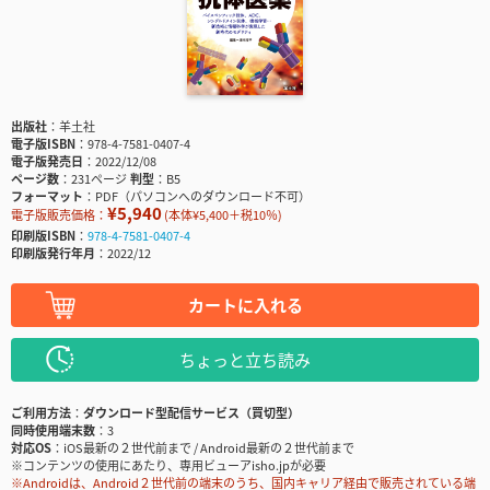
出版社
羊土社
電子版ISBN
978-4-7581-0407-4
電子版発売日
2022/12/08
ページ数
231ページ
判型
B5
フォーマット
PDF（パソコンへのダウンロード不可）
¥5,940
電子版販売価格：
(本体¥5,400＋税10％)
印刷版ISBN
978-4-7581-0407-4
印刷版発行年月
2022/12
カートに入れる
ちょっと立ち読み
ご利用方法
ダウンロード型配信サービス（買切型）
同時使用端末数
3
対応OS
iOS最新の２世代前まで / Android最新の２世代前まで
※コンテンツの使用にあたり、専用ビューアisho.jpが必要
※Androidは、Android２世代前の端末のうち、国内キャリア経由で販売されている端