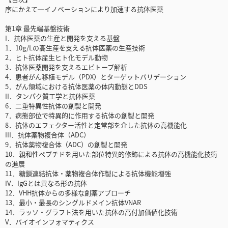
序にかえて─イノベーションにより加速する抗体医薬
第1章 最先端基盤技術
I．抗体医薬の生産と開発を支える基盤
1．10g/Lの高生産を支える抗体医薬の生産技術
2．ヒト抗体産生ヒト化モデル動物
3．抗体医薬開発を支えるエピトープ解析
4．患者がん移植モデル（PDX）とターゲットバリデーション
5．がん領域における抗体医薬の体内動態とDDS
II．タンパク質工学と抗体医薬
6．二重特異性抗体の創製と開発
7．病態部位で特異的に作用する抗体の創製と開発
8．抗体のエフェクター活性と定常部を介した抗体の高機能化
III．抗体薬物複合体（ADC）
9．抗体薬物複合体（ADC）の創製と開発
10．親和性ペプチドを用いた部位特異的修飾による抗体の高機能化技術
の進展
11．糖鎖連結抗体・薬物複合体作製による抗体機能増強
IV．IgGとは異なる形の抗体
12．VHH抗体からの多様な創薬アプローチ
13．最小・最長のシングルドメイン抗体VNAR
14．ラッソ・グラフト法を用いた抗体の高付加価値化技術
V．バイオインフォマティクス