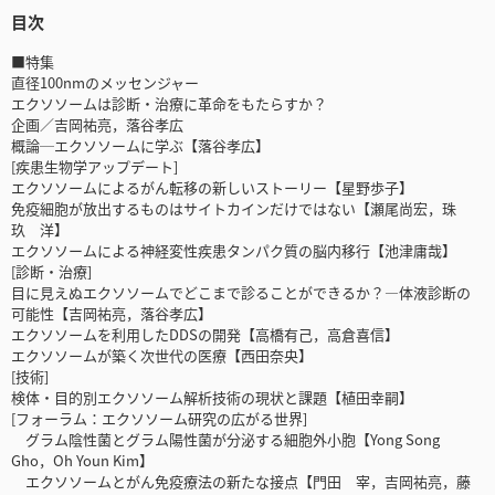
目次
■特集
直径100nmのメッセンジャー
エクソソームは診断・治療に革命をもたらすか？
企画／吉岡祐亮，落谷孝広
概論─エクソソームに学ぶ【落谷孝広】
[疾患生物学アップデート]
エクソソームによるがん転移の新しいストーリー【星野歩子】
免疫細胞が放出するものはサイトカインだけではない【瀬尾尚宏，珠
玖 洋】
エクソソームによる神経変性疾患タンパク質の脳内移行【池津庸哉】
[診断・治療]
目に見えぬエクソソームでどこまで診ることができるか？―体液診断の
可能性【吉岡祐亮，落谷孝広】
エクソソームを利用したDDSの開発【高橋有己，高倉喜信】
エクソソームが築く次世代の医療【西田奈央】
[技術]
検体・目的別エクソソーム解析技術の現状と課題【植田幸嗣】
[フォーラム：エクソソーム研究の広がる世界]
グラム陰性菌とグラム陽性菌が分泌する細胞外小胞【Yong Song
Gho，Oh Youn Kim】
エクソソームとがん免疫療法の新たな接点【門田 宰，吉岡祐亮，藤