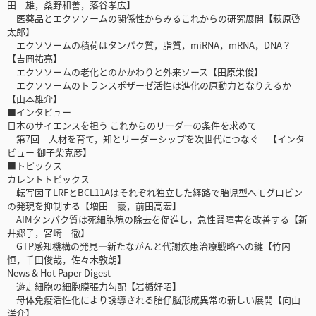
田 雄，桑野和善，落谷孝広】
医薬品とエクソソームの関係性からみるこれからの研究展開【萩原啓
太郎】
エクソソームの積荷はタンパク質，脂質，miRNA，mRNA，DNA？
【吉岡祐亮】
エクソソームの老化とのかかわりと外来ソース【田原栄俊】
エクソソームのトランスポザーゼ活性は進化の原動力となりえるか
【山本雄介】
■インタビュー
日本のサイエンスを担う これからのリーダーの条件を求めて
第7回 人材を育て，知とリーダーシップを次世代につなぐ 【インタ
ビュー 御子柴克彦】
■トピックス
カレントトピックス
転写因子LRFとBCL11Aはそれぞれ独立した経路で胎児型ヘモグロビン
の発現を抑制する【増田 豪，前田高宏】
AIMタンパク質は死細胞塊の除去を促進し，急性腎障害を改善する【新
井郷子，宮崎 徹】
GTP感知機構の発見―新たながんと代謝疾患治療戦略への鍵【竹内
恒，千田俊哉，佐々木敦朗】
News & Hot Paper Digest
遊走細胞の細胞膜張力勾配【岩楯好昭】
母体免疫活性化により誘導される胎仔脳形成異常の新しい展開【向山
洋介】