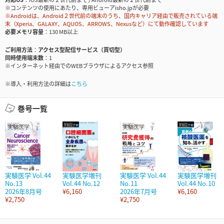
※コンテンツの使用にあたり、専用ビューアisho.jpが必要
※Androidは、Android２世代前の端末のうち、国内キャリア経由で販売されている端
末（Xperia、GALAXY、AQUOS、ARROWS、Nexusなど）にて動作確認しています
必要メモリ容量
130 MB以上
ご利用方法
アクセス型配信サービス（買切型）
同時使用端末数
1
※インターネット経由でのWEBブラウザによるアクセス参照
※導入・利用方法の詳細は
こちら
巻号一覧
実験医学 Vol.44
実験医学増刊
実験医学 Vol.44
実験医学増刊
No.13
Vol.44 No.12
No.11
Vol.44 No.10
2026年8月号
¥6,160
2026年7月号
¥6,160
¥2,750
¥2,750