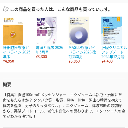
この商品を買った人は、こんな商品も買っています。
肝細胞癌診療ガ
病理と臨床 2026
MASLD診療ガイ
肝臓クリニカル
イドライン 2025
年5月号
ドライン2026 改
アップデート
年版
¥3,300
訂第3版
2025年12月号
¥4,950
¥3,850
¥4,400
概要
【特集】直径100nmのメッセンジャー エクソソームは診断・治療に革
命をもたらすか？ タンパク質，脂質，RNA，DNA…沢山の積荷を抱えて
体内を巡る「分子のサラダボウル」，エクソソーム．体液診断の最前線
から，実験プロトコール，老化や進化への関わりまで、エクソソームの全
てがわかる決定版！