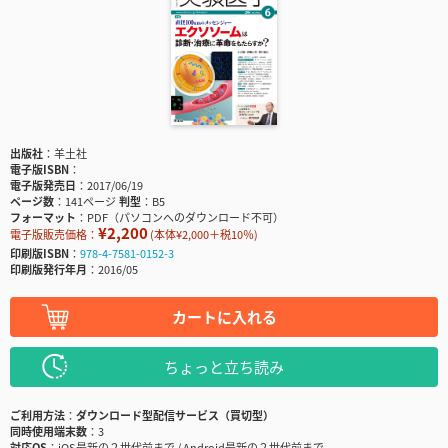
出版社
羊土社
電子版ISBN
電子版発売日
2017/06/19
ページ数
141ページ
判型
B5
フォーマット
PDF（パソコンへのダウンロード不可）
¥2,200
電子版販売価格：
(本体¥2,000＋税10％)
印刷版ISBN
978-4-7581-0152-3
印刷版発行年月
2016/05
カートに入れる
ちょっと立ち読み
ご利用方法
ダウンロード型配信サービス（買切型）
同時使用端末数
3
対応OS
iOS最新の２世代前まで / Android最新の２世代前まで