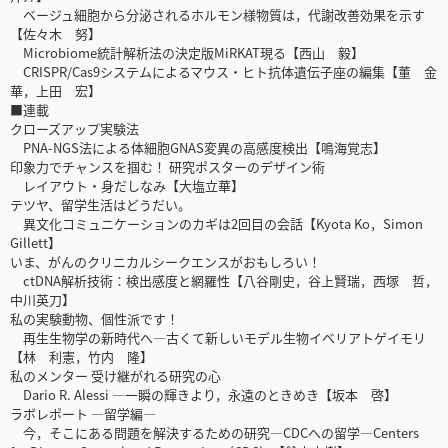
ベージュ細胞から分泌されるホルモン様物質は，代謝改善効果を示す
【佐々木 努】
Microbiome統計解析法の決定版MiRKAT現る【西山 毅】
CRISPR/Cas9システムによるマウス・ヒト抗体遺伝子座の編集【董 金
華，上田 宏】
■連載
クローズアップ実験法
PNA-NGS法による体細胞GNAS変異の高感度検出【鳴海覚志】
印象力でチャンスを掴む！ 研究ポスターのデザイン術
レイアウト・身だしなみ【大塩立華】
テツヤ、留学生活はどうだい。
異文化コミュニケーションのカギは2回目の会話【Kyota Ko，Simon
Gillett】
いま、がんのクリニカルシークエンスがおもしろい！
ctDNA解析技術：検出感度と網羅性【八谷剛史，谷上賢瑞，西塚 哲，
中川英刀】
私の実験動物、個性派です！
再生生物学の新時代へ―古くて新しいモデル生物イベリアトゲイモリ
【林 利憲，竹内 隆】
私のメンター 受け継がれる研究の心
Dario R. Alessi ―一瞬の輝きより，永遠のときめき【坂本 啓】
ラボレポート ―留学編―
今，そこにある問題を解決するための研究―CDCへの留学―Centers