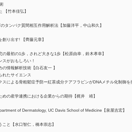
術
 【竹本佳弘】
ずのタンパク質間相互作用解析法【加藤洋平，中山和久】
創り出す! 【齊藤元章】
の最初の1歩，されど大きな1歩【松原由幸，鈴木孝幸】
ンスがおもしろい！
の情報解析技術【白石友一 】
られたサイエンス
スによる骨粗鬆症予防ー紅茶成分テアフラビンがDNAメチル化制御を
めの産学連携における企業からの期待【梶井 靖】
of Dermatology, UC Davis School of Medicine【泉屋吉宏】
うこと【水口智仁，橋本崇志】