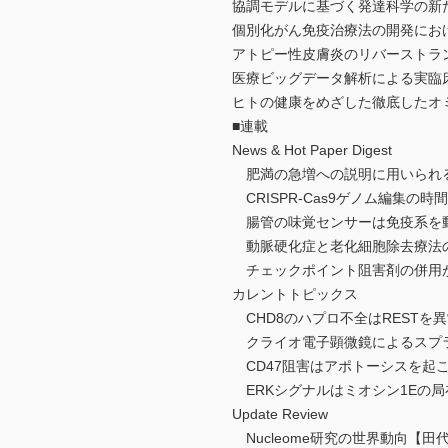
協調モデルに基づく発達科学の新
個別化がん免疫治療法の開発にお
アトピー性皮膚炎のリバーストラ
医療ビッグデータ解析による実臨
ヒトの健康をめざした徹底したオミクス・プ
■連載
News & Hot Paper Digest
肥満の急増への説明に用いられる
CRISPR-Cas9ゲノム編集の
腸管の味覚センサーは免疫系を
動脈硬化症と老化細胞除去療法
チェックポイント阻害剤の併用が，稀
カレントトピックス
CHD8のハプロ不全はREST
クライオ電子顕微鏡によるスプ
CD47阻害はアポトーシスを起こした
ERKシグナルはミオシン1Eの
Update Review
Nucleome研究の世界動向【田