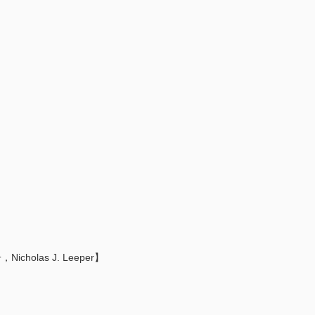
】
as J. Leeper】