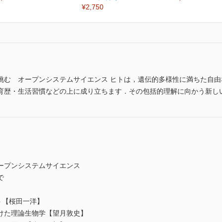
¥2,750
挑む オープンシステムサイエンス ヒトは，遺伝的多様性に満ちた自
育歴・生活習慣などの上に成り立ちます．その包括的理解に向かう新し
ープンシステムサイエンス
で
ト【桜田一洋】
けた理論生物学【望月敦史】