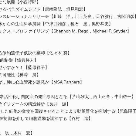
たな展開【小西行郎】
けるパラダイムシフト【唐﨑隆弘，垣見和宏】
ンスレーショナルリサーチ【川崎 洋，川上英良，天谷雅行，古関明彦
床からの生命科学展開【中津井雅彦，種石 慶，奥野恭史】
ロファイリング【Shannon M. Rego，Michael P. Snyder】
倹約遺伝子仮説の棄却【佐々木 努】
時間的制御【鐘巻将人】
動かすか？！【藍原祥子】
の可能性【神﨑 展】
に心血管死を誘発か【MSA Partners】
を異常活性化し自閉症の発症原因となる【片山雄太，西山正章，中山敬一】
ライソソームの構造解析【長井 潔】
細胞の貪食を回復させることにより動脈硬化を抑制する【児島陽子，Nichol
局在制御を介して細胞運動を調節する【谷村 進】
代 聡，木村 宏】