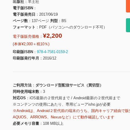
出版社
羊土社
電子版ISBN
電子版発売日
2017/06/19
ページ数
137ページ
判型
B5
フォーマット
PDF（パソコンへのダウンロード不可）
¥2,200
電子版販売価格：
(本体¥2,000＋税10％)
印刷版ISBN
978-4-7581-0159-2
印刷版発行年月
2016/12
ご利用方法
ダウンロード型配信サービス（買切型）
同時使用端末数
3
対応OS
iOS最新の２世代前まで / Android最新の２世代前まで
※コンテンツの使用にあたり、専用ビューアisho.jpが必要
※Androidは、Android２世代前の端末のうち、国内キャリア経由で販
AQUOS、ARROWS、Nexusなど）にて動作確認しています
必要メモリ容量
108 MB以上