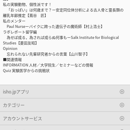
私の実験動物、個性派です！
「おっぱい」は何歳まで？ー安定同位体分析による古人骨と霊長類の
離乳年齢推定【蔦谷 匠】
私のメンター
Paul Nurseーバイクに跨った遺伝子の魔術師【村上浩士】
ラボレポート留学編
為せば成る，為されば成らぬ何事もーSalk Institute for Biological
Studies【菱田友昭】
Opinion
忘れられない先輩研究者からの言葉【山川智子】
■関連情報
INFORMATION 人材／大学院生／セミナーなどの情報
Quiz 実験医学からの挑戦状
isho.jpアプリ
カテゴリー
アカウントサービス