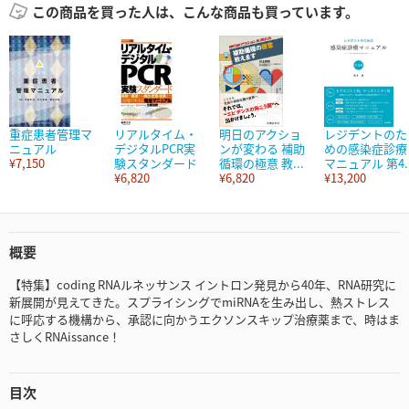
この商品を買った人は、こんな商品も買っています。
重症患者管理マ
リアルタイム・
明日のアクショ
レジデントのた
ニュアル
デジタルPCR実
ンが変わる 補助
めの感染症診療
¥7,150
験スタンダード
循環の極意 教...
マニュアル 第4..
¥6,820
¥6,820
¥13,200
概要
【特集】coding RNAルネッサンス イントロン発見から40年、RNA研究に
新展開が見えてきた。スプライシングでmiRNAを生み出し、熱ストレス
に呼応する機構から、承認に向かうエクソンスキップ治療薬まで、時はま
さしくRNAissance！
目次