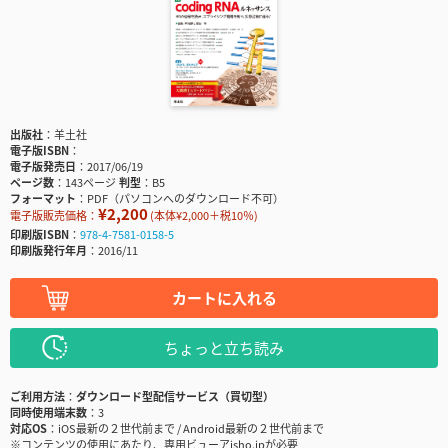
出版社
羊土社
電子版ISBN
電子版発売日
2017/06/19
ページ数
143ページ
判型
B5
フォーマット
PDF（パソコンへのダウンロード不可）
¥2,200
電子版販売価格：
(本体¥2,000＋税10％)
印刷版ISBN
978-4-7581-0158-5
印刷版発行年月
2016/11
カートに入れる
ちょっと立ち読み
ご利用方法
ダウンロード型配信サービス（買切型）
同時使用端末数
3
対応OS
iOS最新の２世代前まで / Android最新の２世代前まで
※コンテンツの使用にあたり、専用ビューアisho.jpが必要