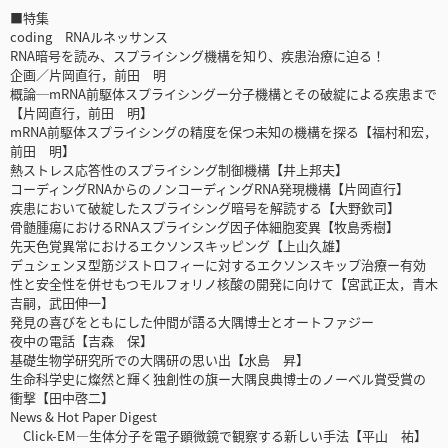
■特集
coding RNAルネッサンス
RNA暗号を読み、スプライシング機構を知り、疾患治療に迫る！
企画／片岡直行，前田 明
概論─mRNA前駆体スプライシングー分子機構とその破綻による疾患まで
【片岡直行，前田 明】
mRNA前駆体スプライシングの精度を保つ未知の機構を探る【福村和宏，
前田 明】
熱ストレス応答性のスプライシング制御機構【井上邦夫】
コーディングRNAからのノンコーディングRNA発現機構【片岡直行】
疾患において破綻したスプライシング暗号を解読する【大野欽司】
骨髄腫瘍におけるRNAスプライシング因子体細胞変異【牧島秀樹】
先天色覚異常におけるエクソンスキッピング【上山久雄】
デュシェンヌ型筋ジストロフィーに対するエクソンスキップ治療ー有効
性と安全性を併せもつモルフォリノ核酸の開発に向けて【宮武正太，青木
吉嗣，武田伸一】
発見の喜びをともにした仲間が語る大隅博士とオートファジー
夜中の電話【吉森 保】
基礎生物学研究所での大隅研の思い出【水島 昇】
生命科学史に燦然と輝く独創性の旗ー大隅良典博士のノーベル賞受賞の
衝撃【田中啓二】
News & Hot Paper Digest
Click-EM―生体分子を電子顕微鏡で観察する新しい手法【平山 祐】