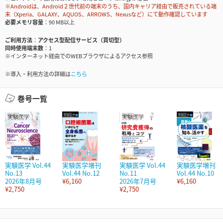
※Androidは、Android２世代前の端末のうち、国内キャリア経由で販売されている端
末（Xperia、GALAXY、AQUOS、ARROWS、Nexusなど）にて動作確認しています
必要メモリ容量
90 MB以上
ご利用方法
アクセス型配信サービス（買切型）
同時使用端末数
1
※インターネット経由でのWEBブラウザによるアクセス参照
※導入・利用方法の詳細は
こちら
巻号一覧
実験医学 Vol.44
実験医学増刊
実験医学 Vol.44
実験医学増刊
No.13
Vol.44 No.12
No.11
Vol.44 No.10
2026年8月号
¥6,160
2026年7月号
¥6,160
¥2,750
¥2,750