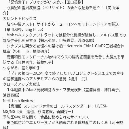
「記憶素子」プリオンがいっぱい【田口英樹】
心臓冠血管周皮細胞（ペリサイト）の新たな起源を追う！【向山洋
介】
カレントトピックス
脳卒中後アストロサイトからニューロンへのミトコンドリアの輸送
【早川和秀，Eng H. Lo】
Mohawkノックアウトラットでは腱分化機構が破綻し，アキレス腱での
異所性骨化を呈する【鈴木英嗣，伊藤義晃，浅原弘嗣】
シナプスに架かる記憶への架け橋ーNeurexin-Cbln1-GluD2三者複合体
構造【掛川 渉，柚﨑通介】
高親和性モノクローナルIgAはマウスの腸内細菌叢を改善し大腸炎を予
防する【岡井晋作，新藏礼子】
つながる、産と学の手
「学」の視点ー2015年度で終了したTKプロジェクトをふまえての今後
の産学連携へのアカデミアからの意見【櫻井 武】
クローズアップ実験法
生体組織中のlacZ発現細胞のライブ蛍光検出【堂浦智裕，神谷真子，
浦野泰照】
Next Tech Review
【第2回】ステロイド定量のゴールドスタンダード：LC/ESI-
MS/MS【東 達也，杉浦悠毅，新間秀一】
予防医学の扉を開く 食品に秘められたサイエンス
褐色脂肪と中年太り―食品から誘導される体熱産生のしくみ【河田照
雄】