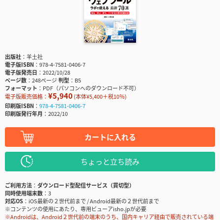
出版社
羊土社
電子版ISBN
978-4-7581-0406-7
電子版発売日
2022/10/28
ページ数
248ページ
判型
B5
フォーマット
PDF（パソコンへのダウンロード不可）
¥5,940
電子版販売価格：
(本体¥5,400＋税10％)
印刷版ISBN
978-4-7581-0406-7
印刷版発行年月
2022/10
カートに入れる
ちょっと立ち読み
ご利用方法
ダウンロード型配信サービス（買切型）
同時使用端末数
3
対応OS
iOS最新の２世代前まで / Android最新の２世代前まで
※コンテンツの使用にあたり、専用ビューアisho.jpが必要
※Androidは、Android２世代前の端末のうち、国内キャリア経由で販売されている端