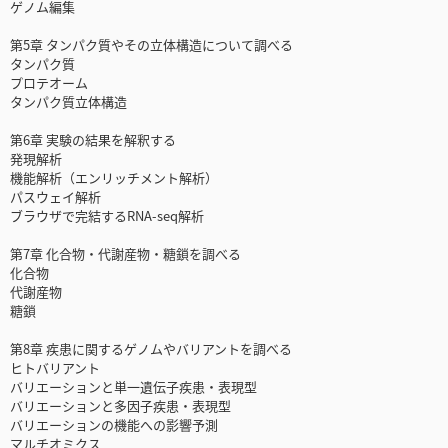
ゲノム編集
第5章 タンパク質やその立体構造について調べる
タンパク質
プロテオーム
タンパク質立体構造
第6章 実験の結果を解釈する
発現解析
機能解析（エンリッチメント解析）
パスウェイ解析
ブラウザで完結するRNA-seq解析
第7章 化合物・代謝産物・糖鎖を調べる
化合物
代謝産物
糖鎖
第8章 疾患に関するゲノムやバリアントを調べる
ヒトバリアント
バリエーションと単一遺伝子疾患・表現型
バリエーションと多因子疾患・表現型
バリエーションの機能への影響予測
マルチオミクス