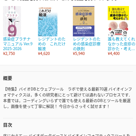
感染症プラチナ
レジデントのた
レジデントのた
誰も教えてくれ
マニュアル Ver.9
めの これだけ
めの感染症診療
なかった皮疹の
2025-2026
輸液
の鉄則
診かた・考え...
¥2,750
¥4,620
¥5,940
¥4,400
概要
【特集】バイオDBとウェブツール ラボで使える最新70選 バイオインフ
ォマティクスは，多くの研究者にとって避けては通れないプロセスです．
本書では，コーディングいらずで誰でも使える最新のDBとツールを厳選
し，画像を使って丁寧に解説！ 今日からさっそく試せます！
目次
序にかえて ─ バイオデータベースとバイオインフォマティクスツールを