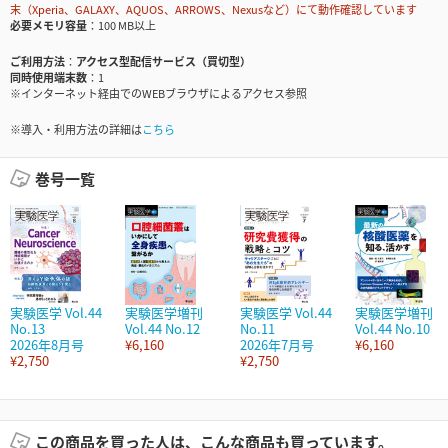
末（Xperia、GALAXY、AQUOS、ARROWS、Nexusなど）にて動作確認しています
必要メモリ容量
100 MB以上
ご利用方法
アクセス型配信サービス（買切型）
同時使用端末数
1
※インターネット経由でのWEBブラウザによるアクセス参照
※導入・利用方法の詳細は
こちら
巻号一覧
実験医学 Vol.44
実験医学増刊
実験医学 Vol.44
実験医学増刊
No.13
Vol.44 No.12
No.11
Vol.44 No.10
2026年8月号
¥6,160
2026年7月号
¥6,160
¥2,750
¥2,750
この商品を買った人は、こんな商品も買っています。