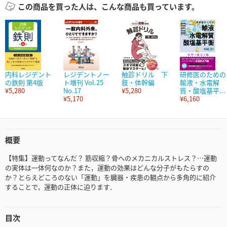
この商品を買った人は、こんな商品も買っています。
内科レジデント
レジデントノー
触診ドリル 下
研修医のための
の鉄則 第4版
ト増刊 Vol.25
肢・体幹編
輸液・水電解
¥5,280
No.17
¥5,280
質・酸塩基平...
¥5,170
¥6,160
概要
【特集】運動ってなんだ？ 筋収縮？骨へのメカニカルストレス？…運動
の実体は一体何なのか？また，運動の効果はどんな分子がもたらすの
か？とらえどころのない「運動」を臓器・疾患の観点から多角的に紹介
することで，運動の正体に迫ります．
目次