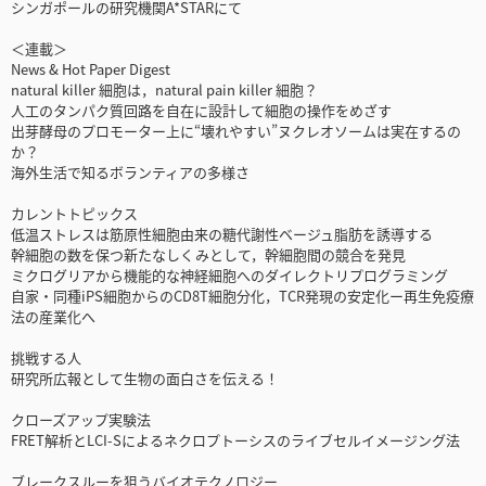
シンガポールの研究機関A*STARにて
＜連載＞
News & Hot Paper Digest
natural killer 細胞は，natural pain killer 細胞？
人工のタンパク質回路を自在に設計して細胞の操作をめざす
出芽酵母のプロモーター上に“壊れやすい”ヌクレオソームは実在するの
か？
海外生活で知るボランティアの多様さ
カレントトピックス
低温ストレスは筋原性細胞由来の糖代謝性ベージュ脂肪を誘導する
幹細胞の数を保つ新たなしくみとして，幹細胞間の競合を発見
ミクログリアから機能的な神経細胞へのダイレクトリプログラミング
自家・同種iPS細胞からのCD8T細胞分化，TCR発現の安定化ー再生免疫療
法の産業化へ
挑戦する人
研究所広報として生物の面白さを伝える！
クローズアップ実験法
FRET解析とLCI-Sによるネクロプトーシスのライブセルイメージング法
ブレークスルーを狙うバイオテクノロジー