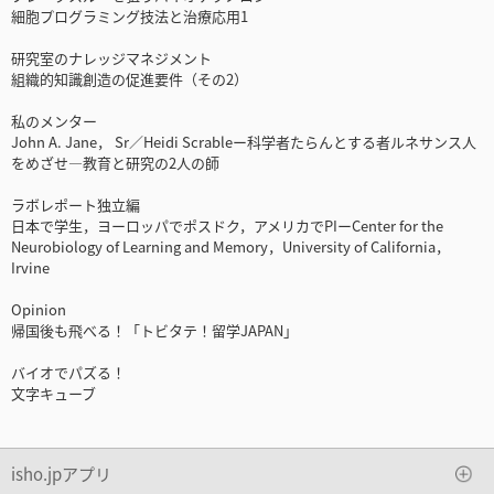
細胞プログラミング技法と治療応用1
研究室のナレッジマネジメント
組織的知識創造の促進要件（その2）
私のメンター
John A. Jane， Sr／Heidi Scrableー科学者たらんとする者ルネサンス人
をめざせ―教育と研究の2人の師
ラボレポート独立編
日本で学生，ヨーロッパでポスドク，アメリカでPIーCenter for the
Neurobiology of Learning and Memory，University of California，
Irvine
Opinion
帰国後も飛べる！「トビタテ！留学JAPAN」
バイオでパズる！
文字キューブ
isho.jpアプリ