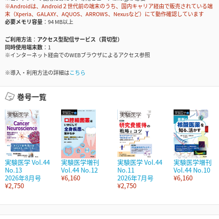
※Androidは、Android２世代前の端末のうち、国内キャリア経由で販売されている端
末（Xperia、GALAXY、AQUOS、ARROWS、Nexusなど）にて動作確認しています
必要メモリ容量
94 MB以上
ご利用方法
アクセス型配信サービス（買切型）
同時使用端末数
1
※インターネット経由でのWEBブラウザによるアクセス参照
※導入・利用方法の詳細は
こちら
巻号一覧
実験医学 Vol.44
実験医学増刊
実験医学 Vol.44
実験医学増刊
No.13
Vol.44 No.12
No.11
Vol.44 No.10
2026年8月号
¥6,160
2026年7月号
¥6,160
¥2,750
¥2,750