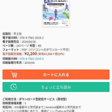
出版社
羊土社
電子版ISBN
978-4-7581-2519-2
電子版発売日
2019/04/26
ページ数
147ページ
判型
B5
フォーマット
PDF（パソコンへのダウンロード不可）
¥2,200
電子版販売価格：
(本体¥2,000＋税10％)
印刷版ISBN
978-4-7581-2519-2
印刷版発行年月
2019/04
カートに入れる
ちょっと立ち読み
ご利用方法
ダウンロード型配信サービス（買切型）
同時使用端末数
3
対応OS
iOS最新の２世代前まで / Android最新の２世代前まで
※コンテンツの使用にあたり、専用ビューアisho.jpが必要