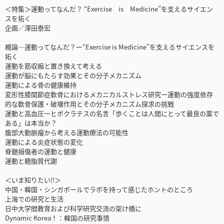
＜特集＞運動ってなんだ？ “Exercise is Medicine”を支えるサイエン
スを拓く
企画／澤田泰宏
概論―運動ってなんだ？ー“Exercise is Medicine”を支えるサイエンスを
拓く
運動を筋収縮と置き換えて考える
運動が脳にもたらす効果とその分子メカニズム
運動による骨の健康維持
変形性膝関節症軟骨におけるメカニカルストレス研究ー運動の強度依存
的な軟骨保護・破壊作用とその分子メカニズム探求の挑戦
運動と高血圧ーヒポクラテスの名言「歩くことは人間にとって最良の薬で
ある」は本当か？
腹部大動脈瘤から考える運動療法の可能性
運動による炎症状態の変化
脊髄損傷者の運動と健康
運動と糖脂質代謝
＜いま知りたい!!＞
中国・韓国・シンガポールでラボを持って感じたホントのところ
上海での研究と生活
日中大学間教育および科学研究交流の架け橋に
Dynamic Korea！：韓国の研究事情