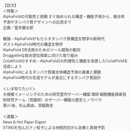
【目次】
＜特集＞
AlphaFoldの可能性と挑戦 すぐ始められる構造・機能予測から、複合体
予測やタンパク質デザインへの応用まで
企画／富井健太郎
概論―AlphaFoldがもたらすタンパク質構造生物学の新時代
ポストAlphaFold時代の構造生物学
AlphaFold DB活用のためのツール開発の動向
Druggableな結合部位探索に向けた取り組み
ColabFoldのすすめ―AlphaFold2の利便性と機能を改善したColabFoldを
活用しよう
AlphaFoldによるタンパク質複合体構造予測の進展と課題
AlphaFold時代の生成モデルが身近にするタンパク質設計
＜いま知りたい!!＞
大規模イメージングのための研究室内サーバー構築 理研 細胞機能探索技
術研究チーム（宮脇研）のサーバー構築の歴史とノウハウ
黒川 裕，杉山真由，宮脇敦史
＜連載＞
News & Hot Paper Digest
STINGを包んだナノ粒子による持続的抗がん効果と再発予防