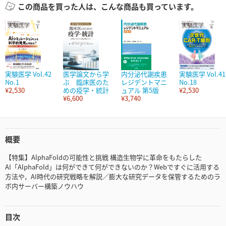
この商品を買った人は、こんな商品も買っています。
実験医学 Vol.42
医学論文から学
内分泌代謝疾患
実験医学 Vol.41
No.1
ぶ 臨床医のた
レジデントマニ
No.18
¥2,530
めの疫学・統計
ュアル 第5版
¥2,530
¥6,600
¥3,740
概要
【特集】AlphaFoldの可能性と挑戦 構造生物学に革命をもたらした
AI「AlphaFold」は何ができて何ができないのか？Webですぐに活用する
方法や，AI時代の研究戦略を解説／膨大な研究データを保管するためのラ
ボ内サーバー構築ノウハウ
目次