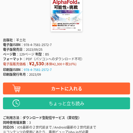
出版社
羊土社
電子版ISBN
978-4-7581-2572-7
電子版発売日
2023/09/25
ページ数
129ページ
判型
B5
フォーマット
PDF（パソコンへのダウンロード不可）
¥2,530
電子版販売価格：
(本体¥2,300＋税10％)
印刷版ISBN
978-4-7581-2572-7
印刷版発行年月
2023/09
カートに入れる
ちょっと立ち読み
ご利用方法
ダウンロード型配信サービス（買切型）
同時使用端末数
3
対応OS
iOS最新の２世代前まで / Android最新の２世代前まで
※コンテンツの使用にあたり、専用ビューアisho.jpが必要