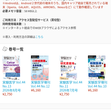
※Androidは、Android２世代前の端末のうち、国内キャリア経由で販売されている端
末（Xperia、GALAXY、AQUOS、ARROWS、Nexusなど）にて動作確認しています
必要メモリ容量
58 MB以上
ご利用方法
アクセス型配信サービス（買切型）
同時使用端末数
1
※インターネット経由でのWEBブラウザによるアクセス参照
※導入・利用方法の詳細は
こちら
巻号一覧
実験医学 Vol.44
実験医学増刊
実験医学 Vol.44
実験医学増刊
No.13
Vol.44 No.12
No.11
Vol.44 No.10
2026年8月号
¥6,160
2026年7月号
¥6,160
¥2,750
¥2,750