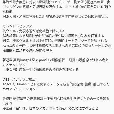
難治性希少疾患に対するiPS細胞のアプローチ―拘束型心筋症への第一歩
アレルゲンの感知と忌避行動を媒介する，マスト細胞の“疫を免れる”新た
な機能
肥満大国・米国に登場した新規GLP-1受容体作動薬とその保険適用状況
カレントトピックス
抗ウイルス免疫応答が老化細胞を除去する
腸内細菌によるB細胞老化が加齢に伴う腸内細菌叢の乱れを促進する
細胞小器官ヴォルトはp62依存的に選択的オートファジーで分解される
Keap1の分子進化は脊椎動物の地上生活への適応に必須だった―陸上の高
活性酸素に対する適応機構の解明
新連載 実践ImageJ 型で学ぶ生物画像解析― 研究の最前線で戦える考え
方とテクニック
【第１回】序論―生物画像解析の枠組みを理解する
クローズアップ実験法
TogoDX/Human：ヒトに関するデータを統合的に探索･俯瞰･抽出するた
めのアプリケーション
最終回 研究留学の技法2023―不透明な時代を生き抜くための一歩を踏み
出そう
座談会：留学後，日本のアカデミアで職を得るためにすべきこと