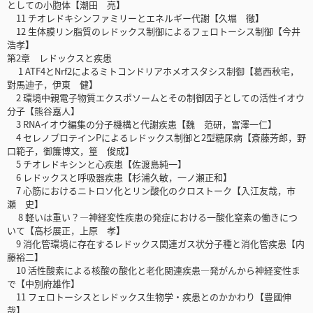
としての小胞体【潮田 亮】
11 チオレドキシンファミリーとエネルギー代謝【久堀 徹】
12 生体膜リン脂質のレドックス制御によるフェロトーシス制御【今井
浩孝】
第2章 レドックスと疾患
1 ATF4とNrf2によるミトコンドリアホメオスタシス制御【葛西秋宅，
對馬迪子，伊東 健】
2 環境中親電子物質エクスポソームとその制御因子としての活性イオウ
分子【熊谷嘉人】
3 RNAイオウ編集の分子機構と代謝疾患【魏 范研，富澤一仁】
4 セレノプロテインPによるレドックス制御と2型糖尿病【斎藤芳郎，野
口範子，御簾博文，篁 俊成】
5 チオレドキシンと心疾患【佐渡島純一】
6 レドックスと呼吸器疾患【杉浦久敏，一ノ瀬正和】
7 心筋におけるニトロソ化とリン酸化のクロストーク【入江友哉，市
瀬 史】
8 軽いは重い？―神経変性疾患の発症における一酸化窒素の働きにつ
いて【高杉展正，上原 孝】
9 消化管環境に存在するレドックス関連ガス状分子種と消化管疾患【内
藤裕二】
10 活性酸素による核酸の酸化と老化関連疾患―発がんから神経変性ま
で【中別府雄作】
11 フェロトーシスとレドックス生物学・疾患とのかかわり【豊國伸
哉】