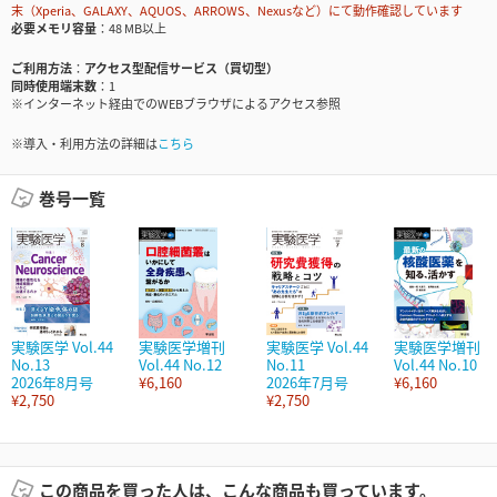
末（Xperia、GALAXY、AQUOS、ARROWS、Nexusなど）にて動作確認しています
必要メモリ容量
48 MB以上
ご利用方法
アクセス型配信サービス（買切型）
同時使用端末数
1
※インターネット経由でのWEBブラウザによるアクセス参照
※導入・利用方法の詳細は
こちら
巻号一覧
実験医学 Vol.44
実験医学増刊
実験医学 Vol.44
実験医学増刊
No.13
Vol.44 No.12
No.11
Vol.44 No.10
2026年8月号
¥6,160
2026年7月号
¥6,160
¥2,750
¥2,750
この商品を買った人は、こんな商品も買っています。