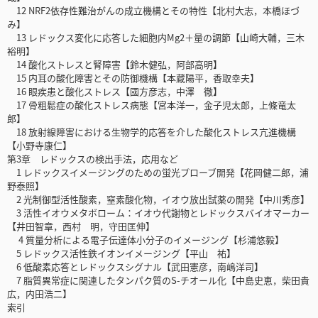
12 NRF2依存性難治がんの成立機構とその特性【北村大志，本橋ほづ
み】
13 レドックス変化に応答した細胞内Mg2＋量の調節【山崎大輔，三木
裕明】
14 酸化ストレスと腎障害【鈴木健弘，阿部高明】
15 内耳の酸化障害とその防御機構【本蔵陽平，香取幸夫】
16 眼疾患と酸化ストレス【國方彦志，中澤 徹】
17 骨粗鬆症の酸化ストレス病態【宮本洋一，金子児太郎，上條竜太
郎】
18 放射線障害における生物学的応答を介した酸化ストレス亢進機構
【小野寺康仁】
第3章 レドックスの検出手法，応用など
1 レドックスイメージングのための蛍光プローブ開発【花岡健二郎，浦
野泰照】
2 光制御型活性酸素，窒素酸化物，イオウ放出試薬の開発【中川秀彦】
3 活性イオウメタボローム：イオウ代謝物とレドックスバイオマーカー
【井田智章，西村 明，守田匡伸】
4 質量分析による電子伝達体小分子のイメージング【杉浦悠毅】
5 レドックス活性鉄イオンイメージング【平山 祐】
6 低酸素応答とレドックスシグナル【武田憲彦，南嶋洋司】
7 脂質異常症に関連したタンパク質のS-チオール化【中島史恵，柴田貴
広，内田浩二】
索引