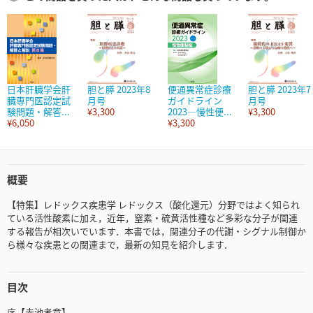
日本肝臓学会肝
胆と膵 2023年8
便通異常症診療
胆と膵 2023年7
臓専門医認定試
月号
ガイドライン
月号
験問題・解答...
¥3,300
2023―慢性便...
¥3,300
¥6,050
¥3,300
概要
【特集】レドックス疾患学 レドックス（酸化還元）分野ではよく知られ
ている活性酸素に加え，近年，窒素・硫黄活性種など多彩な分子が関連
する報告が相次いでいます．本書では，関連分子の代謝・シグナル制御か
ら様々な疾患との関連まで，最新の知見を紹介します．
目次
序【赤池孝章】