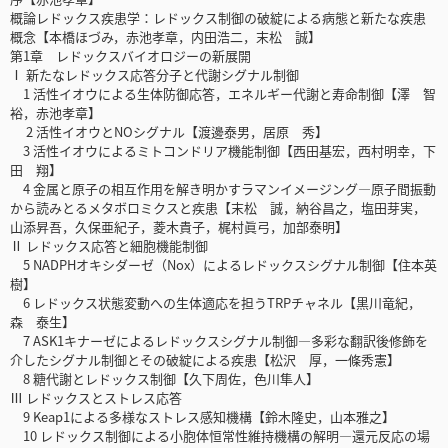
概論レドックス疾患学：レドックス制御の破綻による病態と新たな疾患
概念【本橋ほづみ，赤池孝章，内田浩二，末松 誠】
第1章 レドックスバイオロジーの新展開
Ⅰ 新たなレドックス応答分子と代謝シグナル制御
1 活性イオウによる生体防御応答，エネルギー代謝と寿命制御【澤 智
裕，赤池孝章】
2 活性イオウとNOシグナル【渡邊泰男，居原 秀】
3 活性イオウによるミトコンドリア機能制御【西田基宏，西村明幸，下
田 翔】
4 金属と原子の相互作用を解き明かすラマンイメージング―原子間振動
から読みとるメタボロミクスと疾患【末松 誠，納谷昌之，塩田芽実，
山添昇吾，久保亜紀子，菱木貴子，梶村眞弓，加部泰明】
Ⅱ レドックス応答と細胞機能制御
5 NADPHオキシダーゼ（Nox）によるレドックスシグナル制御【住本英
樹】
6 レドックス状態変動への生体適応を担うTRPチャネル【黒川竜紀，
森 泰生】
7 ASK1キナーゼによるレドックスシグナル制御―多彩な翻訳後修飾を
介したシグナル制御とその破綻による疾患【松沢 厚，一條秀憲】
8 糖代謝とレドックス制御【久下周佐，色川隼人】
Ⅲ レドックスとストレス応答
9 Keap1による多様なストレス感知機構【鈴木隆史，山本雅之】
10 レドックス制御による小胞体恒常性維持機構の解明―還元反応の場