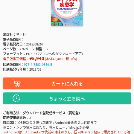
出版社
羊土社
電子版ISBN
電子版発売日
2018/08/24
ページ数
276ページ
判型
B5
フォーマット
PDF（パソコンへのダウンロード不可）
¥5,940
電子版販売価格：
(本体¥5,400＋税10％)
印刷版ISBN
978-4-7581-0369-5
印刷版発行年月
2018/03
カートに入れる
ちょっと立ち読み
ご利用方法
ダウンロード型配信サービス（買切型）
同時使用端末数
3
対応OS
iOS最新の２世代前まで / Android最新の２世代前まで
※コンテンツの使用にあたり、専用ビューアisho.jpが必要
※Androidは、Android２世代前の端末のうち、国内キャリア経由で販売されている端