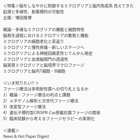
＜特集＞脳をしなやかに制御するミクログリアと脳内免疫系 見えてきた
起源と多様性、創薬標的の可能性
企画／増田隆博
概論―多様なミクログリアの機能と細胞特性
脳発生過程におけるミクログリアの動態と機能
ミクログリアの細胞老化と若返り
ミクログリアと慢性疼痛―新しいステージへ
ミクログリアによる神経回路変性とてんかん発症
ミクログリアと血液脳関門の透過性
脳実質ミクログリアと脳境界マクロファージ
ミクログリアと脳内T細胞・B細胞
＜いま知りたい!! ＞
ファージ療法は多剤耐性菌への切り札となるか
1）概論―ファージ療法の利点と課題
2）メタゲノム解析と次世代ファージ療法
3）改変型ファージ療法
4）遺伝子標的型CRISPR-Cas搭載抗菌ファージの開発
5）臨床試験から考えるファージセラピーの実用化
＜連載＞
News & Hot Paper Digest