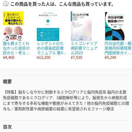
この商品を買った人は、こんな商品も買っています。
誰も教えてくれ
レジデントのた
ミトコンドリア
内分泌代謝・糖
なかった皮疹の
めの感染症診療
病診療マニュア
尿病内科領域専
診かた・考え...
マニュアル 第4...
ル2023
門医研修ガイ...
¥4,400
¥13,200
¥7,920
¥9,240
概要
【特集】脳をしなやかに制御するミクログリアと脳内免疫系 脳内の主要
免疫細胞であるミクログリア．1細胞解析等により，脳発生から病態形成
にまで寄与する多彩な機能や動態がみえてきた！他の脳内免疫細胞との関
与も／薬剤耐性菌や病原細菌の殺菌に有望視されるファージ療法
目次