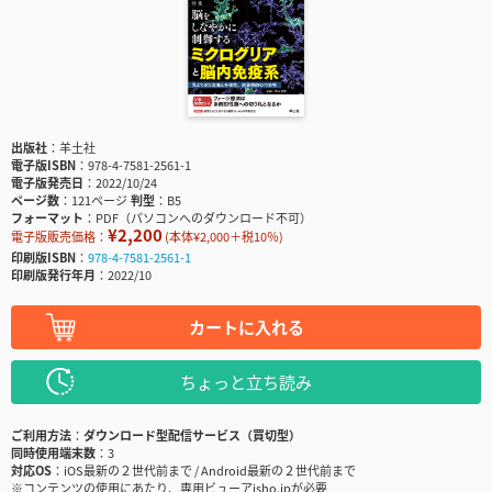
出版社
羊土社
電子版ISBN
978-4-7581-2561-1
電子版発売日
2022/10/24
ページ数
121ページ
判型
B5
フォーマット
PDF（パソコンへのダウンロード不可）
¥2,200
電子版販売価格：
(本体¥2,000＋税10％)
印刷版ISBN
978-4-7581-2561-1
印刷版発行年月
2022/10
カートに入れる
ちょっと立ち読み
ご利用方法
ダウンロード型配信サービス（買切型）
同時使用端末数
3
対応OS
iOS最新の２世代前まで / Android最新の２世代前まで
※コンテンツの使用にあたり、専用ビューアisho.jpが必要