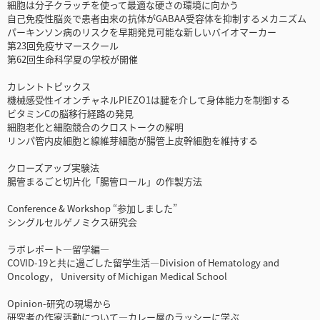
細胞は分子クラッチを使って最適な硬さの環境に向かう
自己免疫性脳炎で患者由来の抗体がGABAA受容体を抑制するメカニズム
パーキンソン病のリスクを早期発見可能な新しいバイオマーカー
第23回免疫サマースクール
第62回生命科学夏の学校が開催
カレントトピックス
機械感受性イオンチャネルPIEZO1は腱を介して身体能力を制御する
ビタミンCの脳移行経路の発見
細胞老化と細胞競合のクロストークの解明
リンパ管内皮細胞と線維芽細胞が腸管上皮幹細胞を維持する
クローズアップ実験法
腸管まるごと切片化「腸管ロール」の作製方法
Conference & Workshop “参加しました”
シングルセルゲノミクス研究会
ラボレポート―留学編―
COVID-19と共に過ごした留学生活―Division of Hematology and
Oncology， University of Michigan Medical School
Opinion-研究の現場から
研究者の作家活動について―カレー屋のラッシーに学ぶ