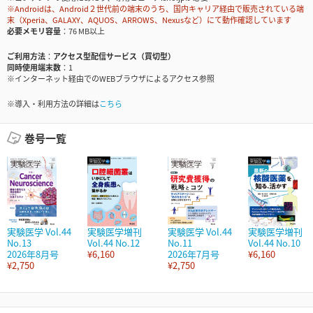
※Androidは、Android２世代前の端末のうち、国内キャリア経由で販売されている端
末（Xperia、GALAXY、AQUOS、ARROWS、Nexusなど）にて動作確認しています
必要メモリ容量
76 MB以上
ご利用方法
アクセス型配信サービス（買切型）
同時使用端末数
1
※インターネット経由でのWEBブラウザによるアクセス参照
※導入・利用方法の詳細は
こちら
巻号一覧
実験医学 Vol.44
実験医学増刊
実験医学 Vol.44
実験医学増刊
No.13
Vol.44 No.12
No.11
Vol.44 No.10
2026年8月号
¥6,160
2026年7月号
¥6,160
¥2,750
¥2,750