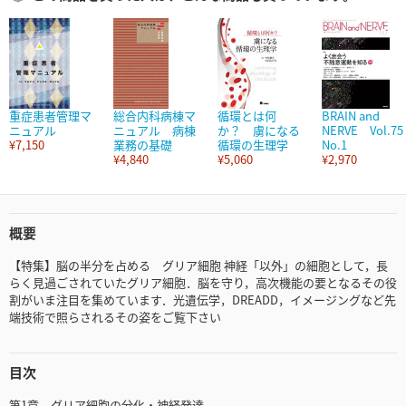
重症患者管理マ
総合内科病棟マ
循環とは何
BRAIN and
ニュアル
ニュアル 病棟
か？ 虜になる
NERVE Vol.75
¥7,150
業務の基礎
循環の生理学
No.1
¥4,840
¥5,060
¥2,970
概要
【特集】脳の半分を占める グリア細胞 神経「以外」の細胞として，長
らく見過ごされていたグリア細胞．脳を守り，高次機能の要となるその役
割がいま注目を集めています．光遺伝学，DREADD，イメージングなど先
端技術で照らされるその姿をご覧下さい
目次
第1章 グリア細胞の分化・神経発達