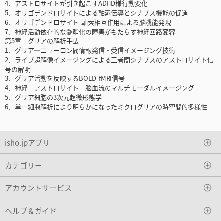
4．アストロサイトが引き起こすADHD様行動変化
5．オリゴデンドロサイトによる軸索伝導とシナプス機能の促進
6．オリゴデンドロサイト-軸索相互作用による脳機能発現
7．神経活動依存的な髄鞘化の障害がもたらす神経回路変容
第5章 グリアの解析手法
1．グリア─ニューロン間情報発信・受信イメージング技術
2．ライブ超解像イメージングによる三者間シナプスのアストロサイト信
号の解明
3．グリア活動を反映するBOLD-fMRI信号
4．神経─アストロサイト─脳血流のマルチモーダルイメージング
5．グリア細胞の3次元超微形態学
6．単一細胞解析により明らかになったミクログリアの時空間的多様性
isho.jpアプリ
カテゴリー
アカウントサービス
ヘルプ＆ガイド