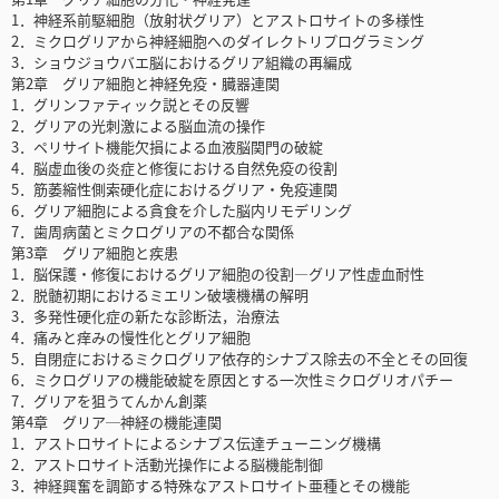
1．神経系前駆細胞（放射状グリア）とアストロサイトの多様性
2．ミクログリアから神経細胞へのダイレクトリプログラミング
3．ショウジョウバエ脳におけるグリア組織の再編成
第2章 グリア細胞と神経免疫・臓器連関
1．グリンファティック説とその反響
2．グリアの光刺激による脳血流の操作
3．ペリサイト機能欠損による血液脳関門の破綻
4．脳虚血後の炎症と修復における自然免疫の役割
5．筋萎縮性側索硬化症におけるグリア・免疫連関
6．グリア細胞による貪食を介した脳内リモデリング
7．歯周病菌とミクログリアの不都合な関係
第3章 グリア細胞と疾患
1．脳保護・修復におけるグリア細胞の役割―グリア性虚血耐性
2．脱髄初期におけるミエリン破壊機構の解明
3．多発性硬化症の新たな診断法，治療法
4．痛みと痒みの慢性化とグリア細胞
5．自閉症におけるミクログリア依存的シナプス除去の不全とその回復
6．ミクログリアの機能破綻を原因とする一次性ミクログリオパチー
7．グリアを狙うてんかん創薬
第4章 グリア─神経の機能連関
1．アストロサイトによるシナプス伝達チューニング機構
2．アストロサイト活動光操作による脳機能制御
3．神経興奮を調節する特殊なアストロサイト亜種とその機能