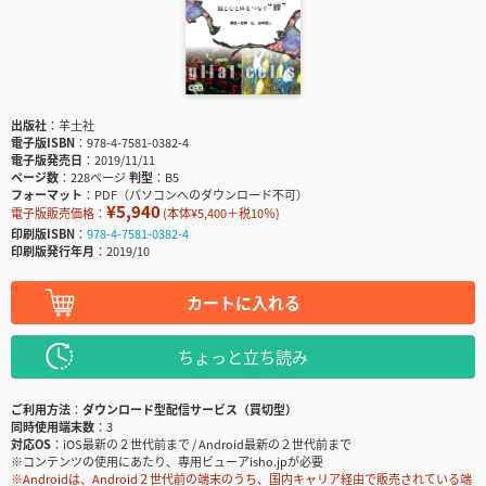
出版社
羊土社
電子版ISBN
978-4-7581-0382-4
電子版発売日
2019/11/11
ページ数
228ページ
判型
B5
フォーマット
PDF（パソコンへのダウンロード不可）
¥5,940
電子版販売価格：
(本体¥5,400＋税10％)
印刷版ISBN
978-4-7581-0382-4
印刷版発行年月
2019/10
カートに入れる
ちょっと立ち読み
ご利用方法
ダウンロード型配信サービス（買切型）
同時使用端末数
3
対応OS
iOS最新の２世代前まで / Android最新の２世代前まで
※コンテンツの使用にあたり、専用ビューアisho.jpが必要
※Androidは、Android２世代前の端末のうち、国内キャリア経由で販売されている端