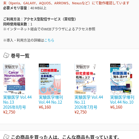
末（Xperia、GALAXY、AQUOS、ARROWS、Nexusなど）にて動作確認しています
必要メモリ容量
40 MB以上
ご利用方法
アクセス型配信サービス（買切型）
同時使用端末数
1
※インターネット経由でのWEBブラウザによるアクセス参照
※導入・利用方法の詳細は
こちら
巻号一覧
実験医学 Vol.44
実験医学増刊
実験医学 Vol.44
実験医学増刊
No.13
Vol.44 No.12
No.11
Vol.44 No.10
2026年8月号
¥6,160
2026年7月号
¥6,160
¥2,750
¥2,750
この商品を買った人は、こんな商品も買っています。