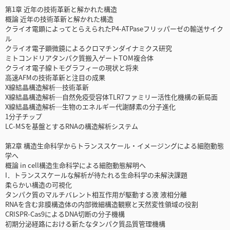
第1章 近年の技術革新と解かれた構造
概論 近年の技術革新と解かれた構造
クライオ電顕によってとらえられたP4-ATPaseフリッパーゼの輸送サイク
ル
クライオ電子顕微鏡によるクロマチンダイナミクス研究
ミトコンドリアタンパク質搬入ゲートTOM複合体
クライオ電子線トモグラフィーの現状と将来
高速AFMの技術革新と注目の成果
X線結晶構造解析─技術革新
X線結晶構造解析─自然免疫受容体TLR7ファミリー活性化機構の新局面
X線結晶構造解析─生物のエネルギー代謝酵素の分子進化
1分子チップ
LC-MSを基盤とするRNAの構造解析システム
第2章 構造生命科学からトランススケール・イメージングによる細胞動態
学へ
概論 in cell構造生命科学による細胞動態解明へ
I．トランススケールな解析が待たれる生命科学の未解決課題
柔らかい構造の可視化
タンパク質のマルチバレント相互作用が駆動する液 液相分離
RNAを含む非膜構造体の内部微細構造観察と天然変性領域の役割
CRISPR-Cas9によるDNA切断の分子機構
初期分泌経路における新たなタンパク質品質管理機構