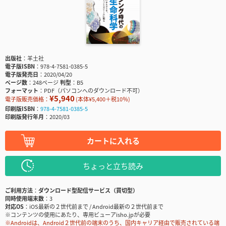
出版社
羊土社
電子版ISBN
978-4-7581-0385-5
電子版発売日
2020/04/20
ページ数
248ページ
判型
B5
フォーマット
PDF（パソコンへのダウンロード不可）
¥5,940
電子版販売価格：
(本体¥5,400＋税10％)
印刷版ISBN
978-4-7581-0385-5
印刷版発行年月
2020/03
カートに入れる
ちょっと立ち読み
ご利用方法
ダウンロード型配信サービス（買切型）
同時使用端末数
3
対応OS
iOS最新の２世代前まで / Android最新の２世代前まで
※コンテンツの使用にあたり、専用ビューアisho.jpが必要
※Androidは、Android２世代前の端末のうち、国内キャリア経由で販売されている端