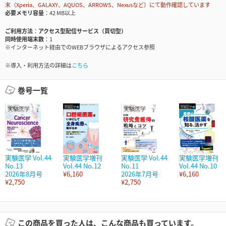
末（Xperia、GALAXY、AQUOS、ARROWS、Nexusなど）にて動作確認しています
必要メモリ容量
42 MB以上
ご利用方法
アクセス型配信サービス（買切型）
同時使用端末数
1
※インターネット経由でのWEBブラウザによるアクセス参照
※導入・利用方法の詳細は
こちら
巻号一覧
実験医学 Vol.44
実験医学増刊
実験医学 Vol.44
実験医学増刊
No.13
Vol.44 No.12
No.11
Vol.44 No.10
2026年8月号
¥6,160
2026年7月号
¥6,160
¥2,750
¥2,750
この商品を買った人は、こんな商品も買っています。