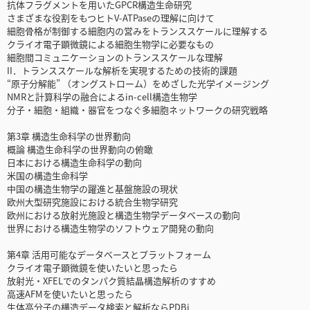
抗体フラグメントを用いたGPCR構造生命研究
さまざまな役割をもつヒトV-ATPaseの理解に向けて
細胞骨格が制御する細胞内の営みをトランススケールに理解する
クライオ電子顕微鏡による細胞生物学に必要なもの
細胞間コミュニケーションのトランススケールな理解
II．トランススケールな解析を実現するための技術的課題
“原子分解能” （オングストローム）をめざした光学イメージング
NMRと計算科学の融合によるin-cell構造生物学
分子・細胞・組織・器官をつなぐ多細胞ネットワークの研究戦略
第3章 構造生命科学の世界動向
概論 構造生命科学の世界動向の俯瞰
日本における構造生命科学の動向
米国の構造生命科学
中国の構造生物学の躍進と基盤施設の現状
欧州大型研究施設における統合生物学研究
欧州における放射光施設と構造生物学データベースの動向
世界における構造生物学のソフトウェア開発の動向
第4章 活用可能なデータベースとプラットフォーム
クライオ電子顕微鏡を使いたいと思ったら
放射光・XFELでのタンパク質結晶構造解析のすすめ
高速AFMを使いたいと思ったら
生体高分子の構造データ検索と解析ならPDBj