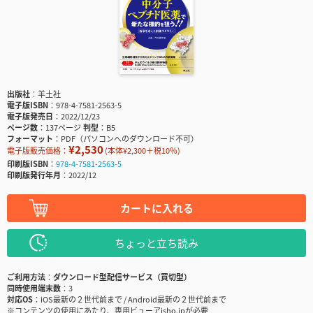
出版社
羊土社
電子版ISBN
978-4-7581-2563-5
電子版発売日
2022/12/23
ページ数
137ページ
判型
B5
フォーマット
PDF（パソコンへのダウンロード不可）
¥2,530
電子版販売価格：
(本体¥2,300＋税10％)
印刷版ISBN
978-4-7581-2563-5
印刷版発行年月
2022/12
カートに入れる
ちょっと立ち読み
ご利用方法
ダウンロード型配信サービス（買切型）
同時使用端末数
3
対応OS
iOS最新の２世代前まで / Android最新の２世代前まで
※コンテンツの使用にあたり、専用ビューアisho.jpが必要