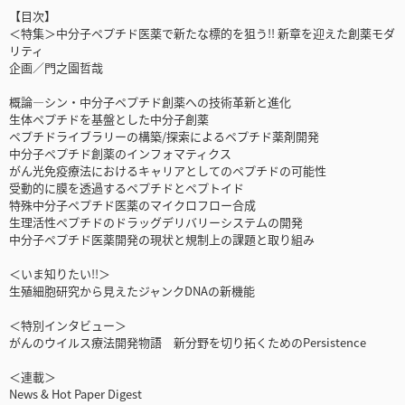
【目次】
＜特集＞中分子ペプチド医薬で新たな標的を狙う!! 新章を迎えた創薬モダ
リティ
企画／門之園哲哉
概論―シン・中分子ペプチド創薬への技術革新と進化
生体ペプチドを基盤とした中分子創薬
ペプチドライブラリーの構築/探索によるペプチド薬剤開発
中分子ペプチド創薬のインフォマティクス
がん光免疫療法におけるキャリアとしてのペプチドの可能性
受動的に膜を透過するペプチドとペプトイド
特殊中分子ペプチド医薬のマイクロフロー合成
生理活性ペプチドのドラッグデリバリーシステムの開発
中分子ペプチド医薬開発の現状と規制上の課題と取り組み
＜いま知りたい!!＞
生殖細胞研究から見えたジャンクDNAの新機能
＜特別インタビュー＞
がんのウイルス療法開発物語 新分野を切り拓くためのPersistence
＜連載＞
News & Hot Paper Digest