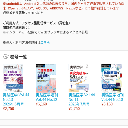
※Androidは、Android２世代前の端末のうち、国内キャリア経由で販売されている端
末（Xperia、GALAXY、AQUOS、ARROWS、Nexusなど）にて動作確認しています
必要メモリ容量
90 MB以上
ご利用方法
アクセス型配信サービス（買切型）
同時使用端末数
1
※インターネット経由でのWEBブラウザによるアクセス参照
※導入・利用方法の詳細は
こちら
巻号一覧
実験医学 Vol.44
実験医学増刊
実験医学 Vol.44
実験医学増刊
No.13
Vol.44 No.12
No.11
Vol.44 No.10
2026年8月号
¥6,160
2026年7月号
¥6,160
¥2,750
¥2,750