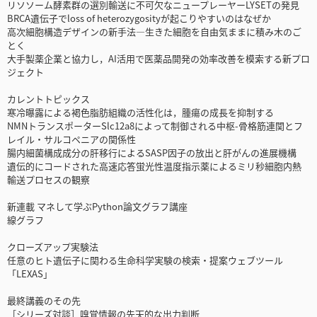
リソソーム酵素群の選別輸送に不可欠なニュープレーヤーLYSETの発見
BRCA遺伝子でloss of heterozygosityが起こりやすいのはなぜか
高次細胞構造デザインの新手法―生きた細胞を自由気ままに積み木のご
とく
大手製薬企業と協力し，AI活用で医薬品開発の効率改善を模索する新プロ
ジェクト
カレントトピックス
寒冷曝露による褐色脂肪組織の活性化は，腫瘍の成長を抑制する
NMNトランスポーターSlc12a8によって制御される中枢-骨格筋連関とフ
レイル・サルコペニアの関係性
腸内細菌構成成分の肝移行によるSASP因子の放出と肝がんの進展機構
遺伝的にコードされた高速応答蛍光性温度指示薬によるミリ秒細胞内熱
輸送プロセスの観察
新連載 マネして学ぶPython論文グラフ講座
線グラフ
クローズアップ実験法
任意のヒト遺伝子に関わる生命科学実験の検索・提案ウェブツール
「LEXAS」
最終講義のその先
［シリーズ対談］嗅覚情報の先天的な出力判断