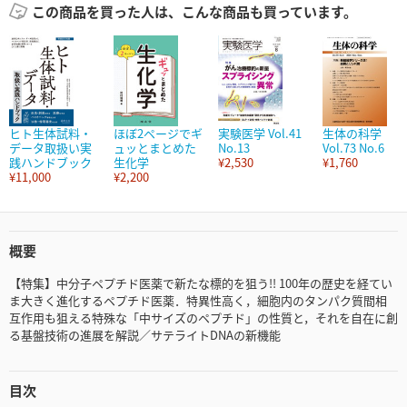
この商品を買った人は、こんな商品も買っています。
ヒト生体試料・
ほぼ2ページでギ
実験医学 Vol.41
生体の科学
データ取扱い実
ュッとまとめた
No.13
Vol.73 No.6
践ハンドブック
生化学
¥2,530
¥1,760
¥11,000
¥2,200
概要
【特集】中分子ペプチド医薬で新たな標的を狙う!! 100年の歴史を経てい
ま大きく進化するペプチド医薬．特異性高く，細胞内のタンパク質間相
互作用も狙える特殊な「中サイズのペプチド」の性質と，それを自在に創
る基盤技術の進展を解説／サテライトDNAの新機能
目次