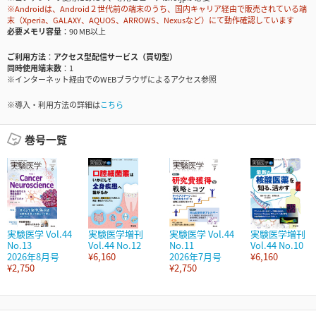
※Androidは、Android２世代前の端末のうち、国内キャリア経由で販売されている端
末（Xperia、GALAXY、AQUOS、ARROWS、Nexusなど）にて動作確認しています
必要メモリ容量
90 MB以上
ご利用方法
アクセス型配信サービス（買切型）
同時使用端末数
1
※インターネット経由でのWEBブラウザによるアクセス参照
※導入・利用方法の詳細は
こちら
巻号一覧
実験医学 Vol.44
実験医学増刊
実験医学 Vol.44
実験医学増刊
No.13
Vol.44 No.12
No.11
Vol.44 No.10
2026年8月号
¥6,160
2026年7月号
¥6,160
¥2,750
¥2,750