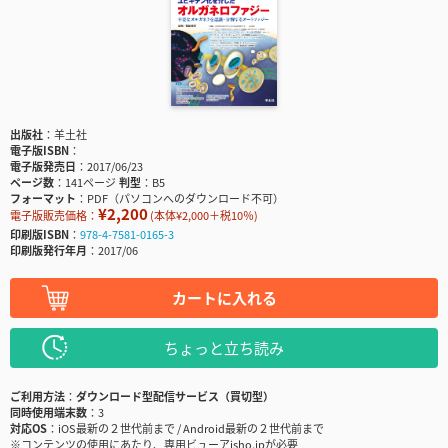
出版社
羊土社
電子版ISBN
電子版発売日
2017/06/23
ページ数
141ページ
判型
B5
フォーマット
PDF（パソコンへのダウンロード不可）
¥2,200
電子版販売価格：
(本体¥2,000＋税10％)
印刷版ISBN
978-4-7581-0165-3
印刷版発行年月
2017/06
カートに入れる
ちょっと立ち読み
ご利用方法
ダウンロード型配信サービス（買切型）
同時使用端末数
3
対応OS
iOS最新の２世代前まで / Android最新の２世代前まで
※コンテンツの使用にあたり、専用ビューアisho.jpが必要