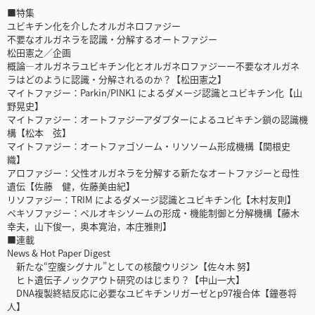
■特集
ユビキチン化を介したオルガネロファジー
不要なオルガネラを認識・分解するオートファジー
松田憲之／企画
概論―オルガネラユビキチン化とオルガネロファジーー不要なオルガネ
ラはどのように認識・分解されるのか？【松田憲之】
マイトファジー：Parkin/PINK1 によるダメージ認識とユビキチン化【山
野晃史】
マイトファジー：オートファジーアダプターによるユビキチン鎖の認識機
構【松本 弦】
マイトファジー：オートファゴソーム・リソソーム形成機構【関根史
織】
アロファジー：父性オルガネラを分解する新たなオートファジーと母性
遺伝【佐藤 健，佐藤美由紀】
リソファジー：TRIM によるダメージ認識とユビキチン化【木村友則】
ペキソファジー：ペルオキシソームの形成・機能制御と分解機構【藤木
幸夫，山下俊一，奥本寛治，本庄雅則】
■連載
News & Hot Paper Digest
新たな“空腹シグナル”としての核酸ウリジン【佐々木 努】
ヒト遺伝子ノックアウト研究のはじまり？【中山一大】
DNA複製終結反応に必要なユビキチンリガーゼとp97複合体【鐘巻将
人】