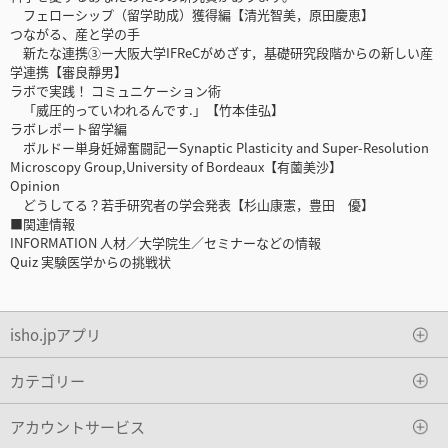
フェローシップ（留学助成）獲得編【清光智美，原田慶恵】
つながる、産と学の手
新たな連携③ー大阪大学IFReCがめざす，基礎研究段階からの新しい産
学連携【審良靜男】
ラボで実践！ コミュニケーション術
「威圧的っていわれるんです.」【竹本佳弘】
ラボレポート留学編
ボルドー単身妊婦奮闘記ーSynaptic Plasticity and Super-Resolution
Microscopy Group,University of Bordeaux【有薗美沙】
Opinion
どうしてる？若手研究者の学会発表【杉山康憲，豊田 優】
■関連情報
INFORMATION 人材／大学院生／セミナーなどの情報
Quiz 実験医学からの挑戦状
isho.jpアプリ
カテゴリー
アカウントサービス