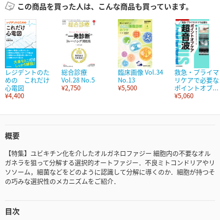
この商品を買った人は、こんな商品も買っています。
レジデントのた
総合診療
臨床画像 Vol.34
救急・プライマ
めの これだけ
Vol.28 No.5
No.13
リケアで必要な
心電図
¥2,750
¥5,500
ポイントオブ...
¥4,400
¥5,060
概要
【特集】ユビキチン化を介したオルガネロファジー 細胞内の不要なオル
ガネラを狙って分解する選択的オートファジー．不良ミトコンドリアやリ
ソソーム，細菌などをどのように認識して分解に導くのか．細胞が持つそ
の巧みな選択性のメカニズムをご紹介．
目次