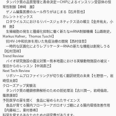
タンパク質の品質管理と寿命決定ーCHIPによるインスリン受容体の恒
常性制御【神﨑 展】
ゲノム編集医療のルール作りがはじまる【石井哲也】
カレントトピックス
ロタウイルスにおけるリバースジェネティクス法の確立【金井祐太，小
林 剛】
生殖細胞の発生と腫瘍化抑制に働く新たなmRNA制御機構【山路剛史，
Markus Hafner，Thomas Tuschl】
抗HIV-1中和抗体を用いた免疫治療の開発【西村佳哲】
一時的な区画化によりレプリケーターRNAの新たな機能は創発しうる
【松村茂祥】
Trend Review
バイオ研究施設の震災対策ー熊本地震における実験動物施設の被災・
復旧からのレッスン【中潟直己】
Next Tech Review
リボソームプロファイリングが切り拓く翻訳研究の未来【七野悠一，岩
崎信太郎】
クローズアップ実験法
タンパク質の糖鎖修飾解析のための前処理法【古川潤一，岩崎倫政，
篠原康郎】
予防医学の扉を開く 食品に秘められたサイエンス
食品が育てる腸内フローラーアガロオリゴ糖による腸内環境改善作用
【内藤裕二，東村泰希】
科学を愛するあなたのための研究費があります。