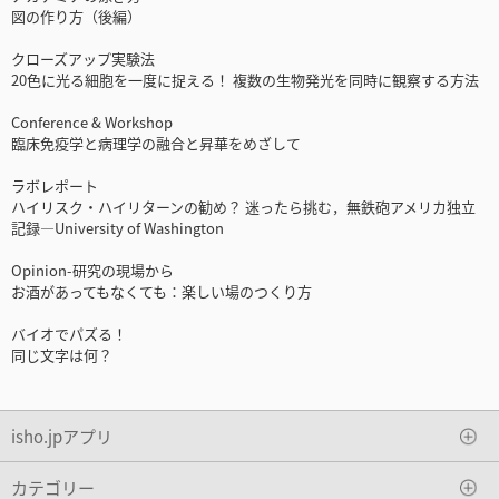
図の作り方（後編）
クローズアップ実験法
20色に光る細胞を一度に捉える！ 複数の生物発光を同時に観察する方法
Conference & Workshop
臨床免疫学と病理学の融合と昇華をめざして
ラボレポート
ハイリスク・ハイリターンの勧め？ 迷ったら挑む，無鉄砲アメリカ独立
記録―University of Washington
Opinion-研究の現場から
お酒があってもなくても：楽しい場のつくり方
バイオでパズる！
同じ文字は何？
isho.jpアプリ
カテゴリー