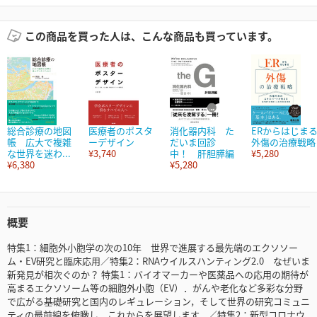
この商品を買った人は、こんな商品も買っています。
総合診療の地図
医療者のポスタ
消化器内科 た
ERからはじま
帳 広大で複雑
ーデザイン
だいま回診
外傷の治療戦略
な世界を迷わ...
¥3,740
中！ 肝胆膵編
¥5,280
¥6,380
¥5,280
概要
特集1：細胞外小胞学の次の10年 世界で進展する最先端のエクソソー
ム・EV研究と臨床応用／特集2：RNAウイルスハンティング2.0 なぜいま
新発見が相次ぐのか？ 特集1：バイオマーカーや医薬品への応用の期待が
高まるエクソソーム等の細胞外小胞（EV）．がんや老化など多彩な分野
で広がる基礎研究と国内のレギュレーション，そして世界の研究コミュニ
ティの最前線を俯瞰し，これからを展望します．／特集2：新型コロナウ