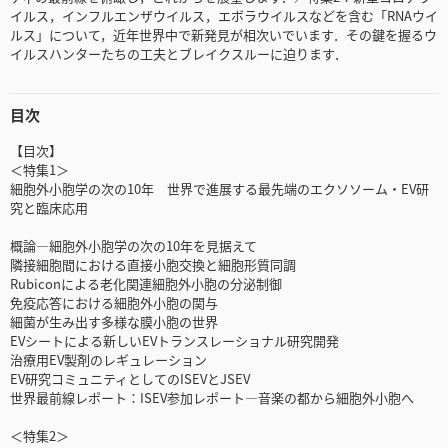
イルス，インフルエンザウイルス，エボラウイルスなどを含む「RNAウイ
ルス」について，近年世界中で新発見が相次いでいます．その鍵を握るウ
イルスハンターたちの工夫とブレイクスルーに迫ります．
目次
【目次】
＜特集1＞
細胞外小胞学の次の10年 世界で進展する最先端のエクソソーム・EV研
究と臨床応用
概論―細胞外小胞学の次の10年を見据えて
隣接細胞間における直接小胞交換と細胞形質同調
Rubiconによる老化関連細胞外小胞の分泌制御
免疫応答における細胞外小胞の関与
細菌が生み出す多様な膜小胞の世界
EVシートによる新しいEVトランスレーショナル研究開発
治療用EV製剤のレギュレーション
EV研究コミュニティとしてのISEVとJSEV
世界最前線レポート：ISEV参加レポート―音楽の都から細胞外小胞へ
＜特集2＞