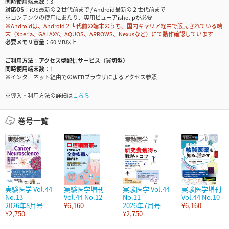
同時使用端末数
3
対応OS
iOS最新の２世代前まで / Android最新の２世代前まで
※コンテンツの使用にあたり、専用ビューアisho.jpが必要
※Androidは、Android２世代前の端末のうち、国内キャリア経由で販売されている端
末（Xperia、GALAXY、AQUOS、ARROWS、Nexusなど）にて動作確認しています
必要メモリ容量
60 MB以上
ご利用方法
アクセス型配信サービス（買切型）
同時使用端末数
1
※インターネット経由でのWEBブラウザによるアクセス参照
※導入・利用方法の詳細は
こちら
巻号一覧
実験医学 Vol.44
実験医学増刊
実験医学 Vol.44
実験医学増刊
No.13
Vol.44 No.12
No.11
Vol.44 No.10
2026年8月号
¥6,160
2026年7月号
¥6,160
¥2,750
¥2,750