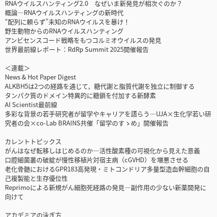
RNAウイルスハンティング2.0 なぜいま新発見が相次ぐのか？
概論―RNAウイルスハンティングの新時代
“配列に頼らず”未知のRNAウイルスを暴け！
野生動物からのRNAウイルスハンティング
アンビセンスコード戦略をもつコルミオウイルスの発見
世界最前線レポート：RdRp Summit 2025開催報告
＜連載＞
News & Hot Paper Digest
ALKBH5は2つの経路を通じて，糖代謝と脂質代謝を独立に制御する
タンパク質のドメイン特異的に糖鎖を付加する新酵素
AI Scientist最前線
多彩な背景の若手研究者が留学やキャリアを語らう―UJA×生化学若い研
究者の会×co-Lab BRAINS共催「留学のすゝめ」開催報告
カレントトピックス
がんはなぜ転移しはじめるのか―活性酸素種の可視化から見えた意義
口腔細菌叢の破綻が慢性移植片対宿主病（cGVHD）を増悪させる
老化骨髄におけるGPR183高発現・ミトコンドリア多量型造血幹細胞の自
己複製能と生存優位性
Reprimoによる新規がん細胞死経路の発見―副作用の少ない新薬開発に
向けて
アカデミアの泳ぎ方