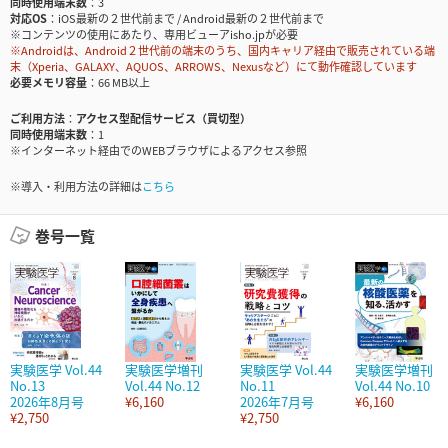
同時使用端末数
3
対応OS
iOS最新の２世代前まで / Android最新の２世代前まで
※コンテンツの使用にあたり、専用ビューアisho.jpが必要
※Androidは、Android２世代前の端末のうち、国内キャリア経由で販売されている端
末（Xperia、GALAXY、AQUOS、ARROWS、Nexusなど）にて動作確認しています
必要メモリ容量
66 MB以上
ご利用方法
アクセス型配信サービス（買切型）
同時使用端末数
1
※インターネット経由でのWEBブラウザによるアクセス参照
※導入・利用方法の詳細は
こちら
巻号一覧
実験医学 Vol.44
実験医学増刊
実験医学 Vol.44
実験医学増刊
No.13
Vol.44 No.12
No.11
Vol.44 No.10
2026年8月号
¥6,160
2026年7月号
¥6,160
¥2,750
¥2,750