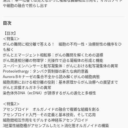
や細胞の融合で照らし出す
目次
【目次】
＜特集1＞
がんの難問に相分離で答える！ 細胞の不均一性・治療耐性の機序をひ
も解く
がんとエマージェント相転移：がんの難問を解くための道標
がん関連相分離の物理学：光操作で迫る凝縮体の形成と機能
スーパーエンハンサーと転写凝集体：がんにおける転写凝集体の異常
Proteolethargy：タンパク質制御の新たな病的意義
Aurora Bキナーゼの集合不全から読み解くがんの細胞病態
細胞周期における相分離の役割：基本原理からがん治療への展望まで
がんと非膜オルガネラの異常
染色体外DNA（ecDNA）が誘導するがんの進化と多様性
＜特集2＞
アセンブロイド オルガノイドの融合で複雑な組織を創る
アセンブロイド入門―その定義と基本技術，そして応用
細胞間相互作用をモデルする神経系アセンブロイド
3胚葉性細胞種がアセンブルしたヒト消化管オルガノイドの構築