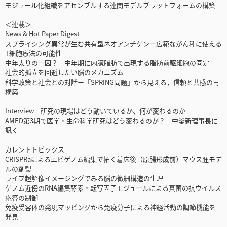
モジュール化組織をアセンブルする連関モデルプラットフォームの構築
＜連載＞
News & Hot Paper Digest
スプライシング異常が生む共有型ネオアンチゲンー広範ながん種に使える
T細胞療法の可能性
中年太りの一因？ 中年期に内臓脂肪で出現する脂肪前駆細胞の同定
社会的孤立を回避したい脳のメカニズム
科学政策と社会との対話ー「SPRING問題」から見える，信頼と共感の再
構築
Interview―研究の現場はどう動いているか、何が変わるのか
AMED第3期で医学・生命科学研究はどう変わるのか？―中釜新理事長に
訊く
カレントトピックス
CRISPRaによるエピゲノム編集で拓く着床後（原腸形成前）マウス胚モデ
ルの創製
ライブ超解像イメージングでみる脳の微細構造の生理
ゲノム近傍のRNA編集酵素・転写因子モジュールによる真菌の抗ウイルス
応答の制御
免疫受容体の発現マッピングから免疫分子による神経活動の調節機能を
発見