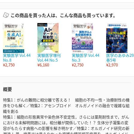
この商品を買った人は、こんな商品も買っています。
実験医学 Vol.44
実験医学増刊
実験医学 Vol.44
医学のあゆみ29
No.8
Vol.44 No.5
No.3
巻5号
¥2,750
¥6,160
¥2,750
¥2,970
概要
特集1：がんの難問に相分離で答える！ 細胞の不均一性・治療耐性の機
序をひも解く／特集2：アセンブロイド オルガノイドの融合で複雑な組
織を創る
特集1：細胞の形態異常や染色体不安定性，さらには薬剤耐性まで，がん
における未解明問題には，相分離が関係していた！？ 生体分子凝集の変
容がもたらす病態への影響を解き明かす／特集2：オルガノイド研究の新
潮流！ 単一培養では見えなかった複雑な臓器相互作用を，オルガノイド