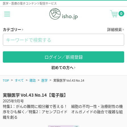
医学・医療の電子コンテンツ配信サービス
0
カテゴリー
詳細検索
ログイン／新規登録
初めての方へ
TOP
すべて
雑誌
医学
実験医学 Vol.43 No.14
実験医学 Vol.43 No.14【電子版】
2025年9月号
特集1：がんの難問に相分離で答える！ 細胞の不均一性・治療耐性の機
序をひも解く／特集2：アセンブロイド オルガノイドの融合で複雑な組
織を創る