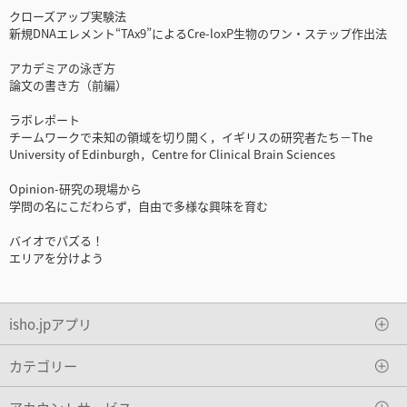
クローズアップ実験法
新規DNAエレメント“TAx9”によるCre-loxP生物のワン・ステップ作出法
アカデミアの泳ぎ方
論文の書き方（前編）
ラボレポート
チームワークで未知の領域を切り開く，イギリスの研究者たち－The
University of Edinburgh，Centre for Clinical Brain Sciences
Opinion-研究の現場から
学問の名にこだわらず，自由で多様な興味を育む
バイオでパズる！
エリアを分けよう
isho.jpアプリ
カテゴリー