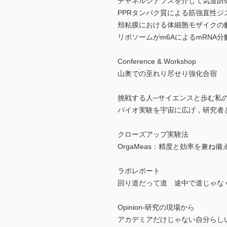
チャネルシナプスを介して気道防
PPRタンパク質による筋強直性ジ
頬粘膜における体細胞モザイクの
リボソームがm6AによるmRNA
Conference & Workshop
山奥での至れり尽せり強化合宿
挑戦する人─サイエンスと歩む私
バイオ実験を宇宙に広げ，研究者
クローズアップ実験法
OrgaMeas：精度と効率を兼ね
ラボレポート
回り道だって道 途中で道じゃなくなったら自分
Opinion-研究の現場から
アカデミアだけじゃない自分らし