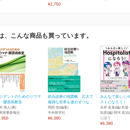
¥2,750
は、こんな商品も買っています。
ジデントのためのリウマ
総合診療の地図帳 広大で
みんなで楽しく
・膠原病教室
複雑な世界を迷わずつな...
ストになろう！
村 海人(著)
岡田 悟(編著)
永井 友基(編) 松坂 
本医事新報社
中外医学社
知直(編) 阿河 昌治(
,950
¥6,380
じほう
¥6,380