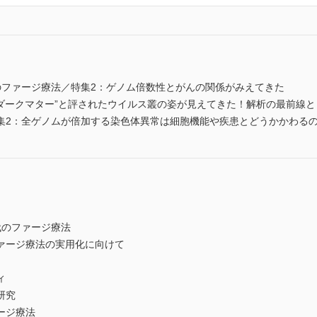
のファージ療法／特集2：ゲノム倍数性とがんの関係がみえてきた
“ダークマター”と評されたウイルス叢の姿が見えてきた！解析の最前線
集2：全ゲノムが倍加する染色体異常は細胞機能や疾患とどうかかわる
代のファージ療法
ァージ療法の実用化に向けて
ィ
研究
ージ療法