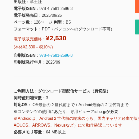
出版社
羊土社
電子版ISBN
978-4-7581-2596-3
電子版発売日
2025/09/26
ページ数
128ページ
判型
B5
フォーマット
PDF（パソコンへのダウンロード不可）
¥2,530
電子版販売価格：
(本体¥2,300＋税10％)
印刷版ISBN
978-4-7581-2596-3
印刷版発行年月
2025/09
ご利用方法
ダウンロード型配信サービス（買切型）
同時使用端末数
3
対応OS
iOS最新の２世代前まで / Android最新の２世代前まで
※コンテンツの使用にあたり、専用ビューアisho.jpが必要
※Androidは、Android２世代前の端末のうち、国内キャリア経由で販
AQUOS、ARROWS、Nexusなど）にて動作確認しています
必要メモリ容量
64 MB以上