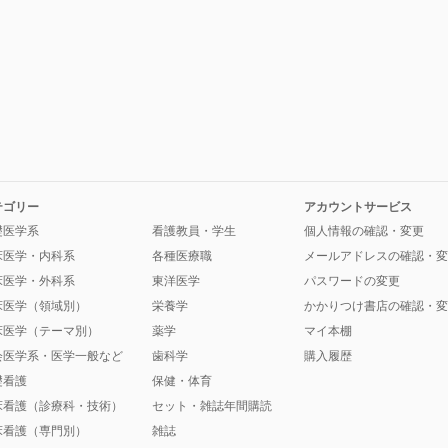
テゴリー
アカウントサービス
礎医学系
看護教員・学生
個人情報の確認・変更
床医学・内科系
各種医療職
メールアドレスの確認・変
床医学・外科系
東洋医学
パスワードの変更
床医学（領域別）
栄養学
かかりつけ書店の確認・変
床医学（テーマ別）
薬学
マイ本棚
会医学系・医学一般など
歯科学
購入履歴
礎看護
保健・体育
床看護（診療科・技術）
セット・雑誌年間購読
床看護（専門別）
雑誌