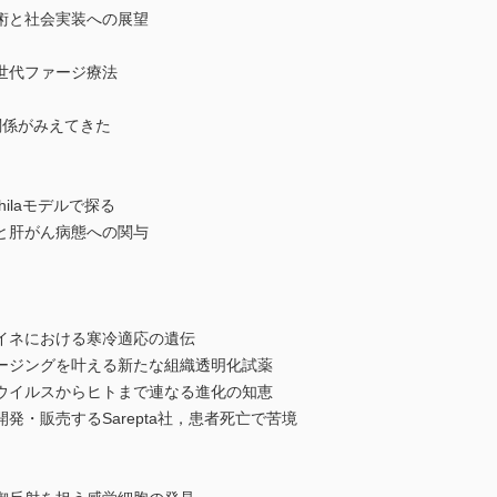
術と社会実装への展望
世代ファージ療法
関係がみえてきた
hilaモデルで探る
と肝がん病態への関与
イネにおける寒冷適応の遺伝
ージングを叶える新たな組織透明化試薬
ウイルスからヒトまで連なる進化の知恵
発・販売するSarepta社，患者死亡で苦境