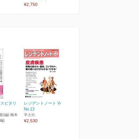
¥2,750
¥2,750
ホスピタリ
レジデントノート Vol.27
No.13
俊(編) 橋本
羊土社
編)
¥2,530