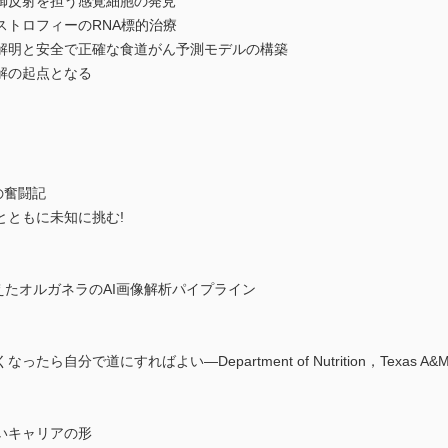
御反射を担う感覚細胞の発見
ストロフィーのRNA標的治療
解明と安全で正確な食道がん予測モデルの構築
分解の起点となる
の奮闘記
とともに未知に挑む!
備えたオルガネラのAI画像解析パイプライン
で道にすればよい―Department of Nutrition，Texas A&M Uni
いキャリアの形