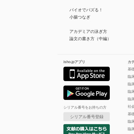
バイオでパズる！
小腸つなぎ
アカデミアの泳ぎ方
論文の書き方（中編）
isho.jpアプリ
カ
基
臨
臨
臨
臨
社
シリアル番号をお持ちの方
基
シリアル番号登録
臨
臨