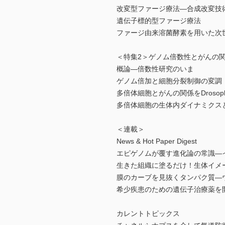
改変型ファージ療法―合成改変技
遺伝子標的型ファージ療法
ファージ由来溶菌酵素を用いた次
＜特集2＞ゲノム倍数性とがんの
概論―倍数性研究のいま
ゲノム倍加と細胞分裂制御の変調
多倍体細胞とがんの関係をDrosop
多倍体細胞の生体内ダイナミクス
＜連載＞
News & Hot Paper Digest
エピゲノムが覆す進化論の常識―
生きた組織に塗るだけ！生体イメ
膜のカーブを見抜くタンパク質―
希少疾患のための遺伝子治療薬を開
カレントトピックス