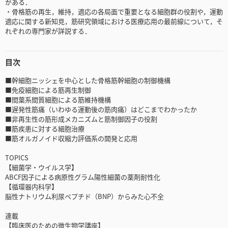
がある．
・骨格筋の再生，維持，適応の各局面で重要となる細胞群の役割や，運動
適応に関する新知見，筋研究領域における医療応用の最前線について，そ
れぞれの専門家が詳説する．
目次
■幹細胞ニッシェを中心とした骨格筋幹細胞の制御機構
■免疫細胞による筋再生制御
■間葉系間質細胞による筋維持機構
■遅発性筋痛（いわゆる運動後の筋肉痛）はどこまでわかったか
■非再生性の筋形成メカニズムと筋制御因子の役割
■筋疾患に対する細胞治療
■筋オルガノイド収縮力評価系の開発と応用
TOPICS
【細菌学・ウイルス学】
ABCF因子による病原性グラム陽性細菌の薬剤耐性化
【循環器内科学】
脳性ナトリウム利尿ペプチド（BNP）からみた心不全
連載
【臨床医のための微生物学講座】