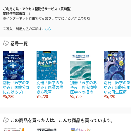
ご利用方法
アクセス型配信サービス（買切型）
同時使用端末数
1
※インターネット経由でのWEBブラウザによるアクセス参照
※導入・利用方法の詳細は
こちら
巻号一覧
別冊「医学のあ
別冊「医学のあ
別冊「医学のあ
別冊「医学のあ
ゆみ」医療分野
ゆみ」医師の働
ゆみ」司法精神
ゆみ」細胞を用
におけるブロ...
き方改革――...
医学への招待...
いた再生医療...
¥5,280
¥5,720
¥5,720
¥5,720
この商品を買った人は、こんな商品も買っています。