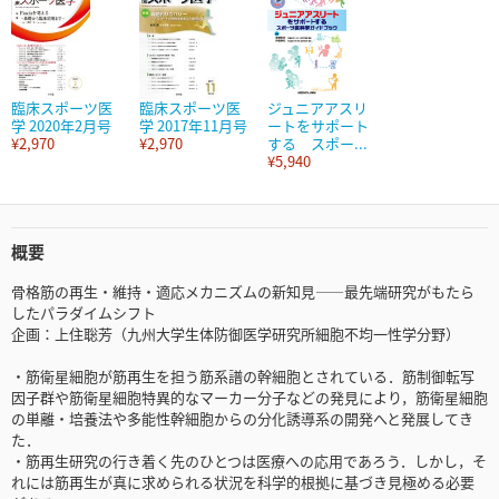
臨床スポーツ医
臨床スポーツ医
ジュニアアスリ
学 2020年2月号
学 2017年11月号
ートをサポート
¥2,970
¥2,970
する スポー...
¥5,940
概要
骨格筋の再生・維持・適応メカニズムの新知見――最先端研究がもたら
したパラダイムシフト
企画：上住聡芳（九州大学生体防御医学研究所細胞不均一性学分野）
・筋衛星細胞が筋再生を担う筋系譜の幹細胞とされている．筋制御転写
因子群や筋衛星細胞特異的なマーカー分子などの発見により，筋衛星細胞
の単離・培養法や多能性幹細胞からの分化誘導系の開発へと発展してき
た．
・筋再生研究の行き着く先のひとつは医療への応用であろう．しかし，そ
れには筋再生が真に求められる状況を科学的根拠に基づき見極める必要