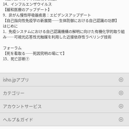
14．インフルエンザウイルス
【緩和医療のアップデート】
9．非がん慢性呼吸器疾患：エビデンスアップデート
【自己指向性免疫学の新展開――生体防御における自己認識の功罪】
はじめに
1．免疫システムにおける自己認識機構の解明に向けた有機化学的取り組
み――可視光応答性光触媒を利用した近接依存性ラベリング技術
フォーラム
【死を看取る――死因究明の場にて】
15．死亡診断⑦
isho.jpアプリ
カテゴリー
アカウントサービス
ヘルプ＆ガイド