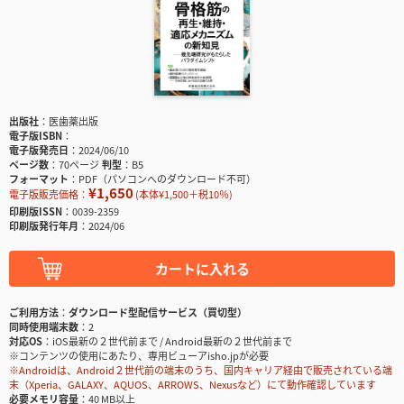
出版社
医歯薬出版
電子版ISBN
電子版発売日
2024/06/10
ページ数
70ページ
判型
B5
フォーマット
PDF（パソコンへのダウンロード不可）
¥1,650
電子版販売価格：
(本体¥1,500＋税10％)
印刷版ISSN
0039-2359
印刷版発行年月
2024/06
カートに入れる
ご利用方法
ダウンロード型配信サービス（買切型）
同時使用端末数
2
対応OS
iOS最新の２世代前まで / Android最新の２世代前まで
※コンテンツの使用にあたり、専用ビューアisho.jpが必要
※Androidは、Android２世代前の端末のうち、国内キャリア経由で販売されている端
末（Xperia、GALAXY、AQUOS、ARROWS、Nexusなど）にて動作確認しています
必要メモリ容量
40 MB以上