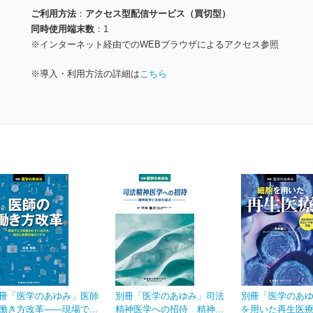
ご利用方法
アクセス型配信サービス（買切型）
同時使用端末数
1
※インターネット経由でのWEBブラウザによるアクセス参照
※導入・利用方法の詳細は
こちら
冊「医学のあゆみ」医師
別冊「医学のあゆみ」司法
別冊「医学のあ
働き方改革――現場で...
精神医学への招待 精神...
を用いた再生医療 