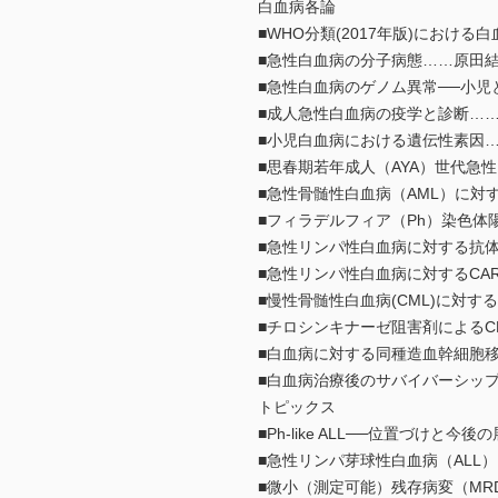
白血病各論
■WHO分類(2017年版)におけ
■急性白血病の分子病態……原田
■急性白血病のゲノム異常──小児
■成人急性白血病の疫学と診断…
■小児白血病における遺伝性素因
■思春期若年成人（AYA）世代急
■急性骨髄性白血病（AML）に対す
■フィラデルフィア（Ph）染色体
■急性リンパ性白血病に対する抗
■急性リンパ性白血病に対するCA
■慢性骨髄性白血病(CML)に対
■チロシンキナーゼ阻害剤による
■白血病に対する同種造血幹細胞
■白血病治療後のサバイバーシッ
トピックス
■Ph-like ALL──位置づけと今
■急性リンパ芽球性白血病（AL
■微小（測定可能）残存病変（MR