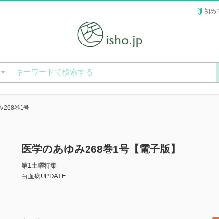
初め
ー
268巻1号
医学のあゆみ268巻1号【電子版】
第1土曜特集
白血病UPDATE