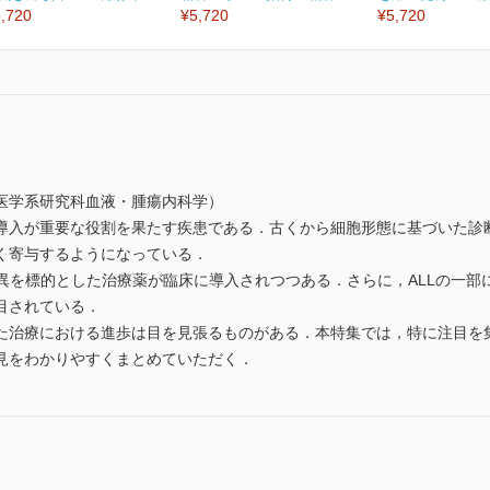
,720
¥5,720
¥5,720
医学系研究科血液・腫瘍内科学）
導入が重要な役割を果たす疾患である．古くから細胞形態に基づいた診
く寄与するようになっている．
変異を標的とした治療薬が臨床に導入されつつある．さらに，ALLの一
目されている．
た治療における進歩は目を見張るものがある．本特集では，特に注目を
見をわかりやすくまとめていただく．