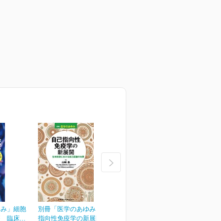
ゆみ」細胞
別冊「医学のあゆみ」自己
別冊「医学のあゆみ」緩和
臨床...
指向性免疫学の新展開...
医療のアップデート