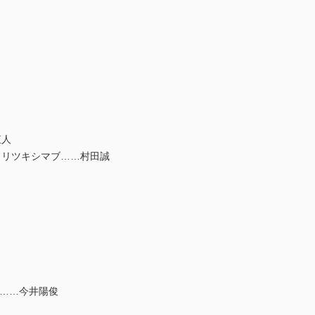
直人
，リツキシマブ……村田誠
割……今井陽俊