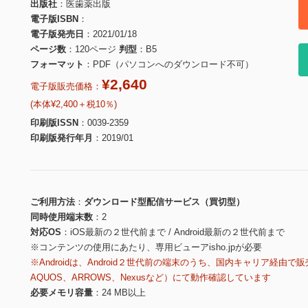
出版社
医歯薬出版
電子版ISBN
電子版発売日
2021/01/18
ページ数
120ページ
判型
B5
フォーマット
PDF（パソコンへのダウンロード不可）
¥2,640
電子版販売価格：
(本体¥2,400＋税10％)
印刷版ISSN
0039-2359
印刷版発行年月
2019/01
ご利用方法
ダウンロード型配信サービス（買切型）
同時使用端末数
2
対応OS
iOS最新の２世代前まで / Android最新の２世代前まで
※コンテンツの使用にあたり、専用ビューアisho.jpが必要
※Androidは、Android２世代前の端末のうち、国内キャリア経由で販
AQUOS、ARROWS、Nexusなど）にて動作確認しています
必要メモリ容量
24 MB以上