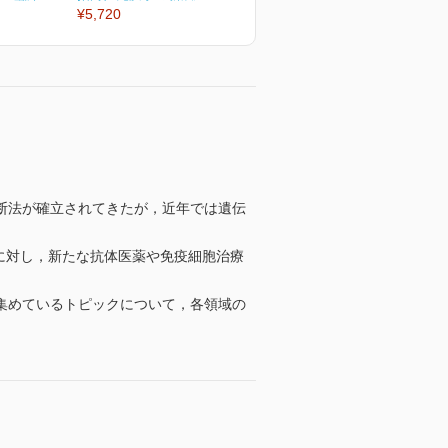
¥5,720
¥5,720
¥
断法が確立されてきたが，近年では遺伝
部に対し，新たな抗体医薬や免疫細胞治療
集めているトピックについて，各領域の