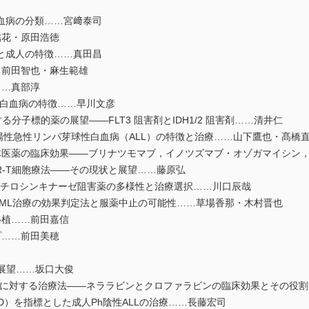
る白血病の分類……宮﨑泰司
結花・原田浩徳
と成人の特徴……真田昌
…前田智也・麻生範雄
……真部淳
性白血病の特徴……早川文彦
る分子標的薬の展望――FLT3 阻害剤とIDH1/2 阻害剤……清井仁
陽性急性リンパ芽球性白血病（ALL）の特徴と治療……山下鷹也・髙橋
体医薬の臨床効果――ブリナツモマブ，イノツズマブ・オゾガマイシン
R-T細胞療法――その現状と展望……藤原弘
するチロシンキナーゼ阻害薬の多様性と治療選択……川口辰哉
CML治療の効果判定法と服薬中止の可能性……草場香那・木村晋也
移植……前田嘉信
プ……前田美穂
後の展望……坂口大俊
L）に対する治療法――ネララビンとクロファラビンの臨床効果とその役
D）を指標とした成人Ph陰性ALLの治療……長藤宏司