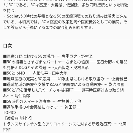
ム“5G”である．5Gは高速・大容量，低遅延，多数同時接続といった特徴
を持つ．
・Society5.0時代の基盤となる5Gの医療現場での取り組みは着実に進ん
でいる．本特集では，5G×医療の政策動向や医療機器としての展開，そ
して診断から手術に至るまでの取り組みを紹介する．
目次
■医療分野における5Gの活用……豊重巨之・野村至
■5Gの概要とさまざまなパートナーさまとの協創――医療分野への展開
も見据えた5Gとその課題……大西智之・奥村幸彦
■5GとIoMD……赤根浩平・田中大地
■地域医療の充実と5G応用――和歌山県における取り組み……上野雅巳
■過疎地域の医療を支援する5Gと4K画像による遠隔医療……影治照喜
■5GとVRを活用した“バーチャル指揮所”――災害時医療対応の取り組
み……清住哲郎
■5G時代のスマート治療室……村垣善浩・他
■遠隔手術の社会実装に向けて……袴田健一
TOPICS
【循環器内科学】
トランスサイレチン型心アミロイドーシスに対する新規治療薬……北岡
裕章