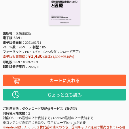
出版社
医歯薬出版
電子版ISBN
電子版発売日
2021/01/11
ページ数
70ページ
判型
B5
フォーマット
PDF（パソコンへのダウンロード不可）
¥1,430
電子版販売価格：
(本体¥1,300＋税10％)
印刷版ISSN
0039-2359
印刷版発行年月
2020/11
カートに入れる
ちょっと立ち読み
ご利用方法
ダウンロード型配信サービス（買切型）
同時使用端末数
2
対応OS
iOS最新の２世代前まで / Android最新の２世代前まで
※コンテンツの使用にあたり、専用ビューアisho.jpが必要
※Androidは、Android２世代前の端末のうち、国内キャリア経由で販売されている端