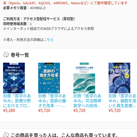
末（Xperia、GALAXY、AQUOS、ARROWS、Nexusなど）にて動作確認しています
必要メモリ容量
40 MB以上
ご利用方法
アクセス型配信サービス（買切型）
同時使用端末数
1
※インターネット経由でのWEBブラウザによるアクセス参照
※導入・利用方法の詳細は
こちら
巻号一覧
別冊「医学のあ
別冊「医学のあ
別冊「医学のあ
別冊「医学のあ
ゆみ」医療分野
ゆみ」医師の働
ゆみ」司法精神
ゆみ」細胞を用
におけるブロ...
き方改革――...
医学への招待...
いた再生医療...
¥5,280
¥5,720
¥5,720
¥5,720
この商品を買った人は、こんな商品も買っています。