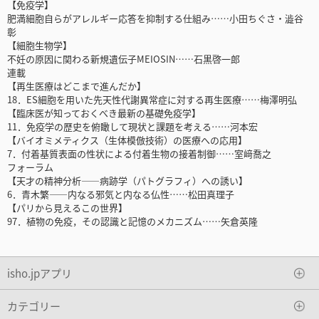
【免疫学】
肥満細胞自らがアレルギー応答を抑制する仕組み……小田ちぐさ・澁谷
彰
【細胞生物学】
不妊の原因に関わる新規遺伝子MEIOSIN……石黒啓一郎
連載
【再生医療はどこまで進んだか】
18．ES細胞を用いた先天性代謝異常症に対する再生医療……梅澤明弘
【臨床医が知っておくべき最新の基礎免疫学】
11．免疫学の歴史を俯瞰して現状と課題を考える……河本宏
【バイオミメティクス（生体模倣技術）の医療への応用】
7．付着基質表面の性状による付着生物の接着制御……室﨑喬之
フォーラム
【天才の精神分析――病跡学（パトグラフィ）への誘い】
6．青木繁――内なる邪気と内なる仏性……松田真理子
【パリから見えるこの世界】
97．植物の免疫，その認識と記憶のメカニズム……矢倉英隆
isho.jpアプリ
カテゴリー