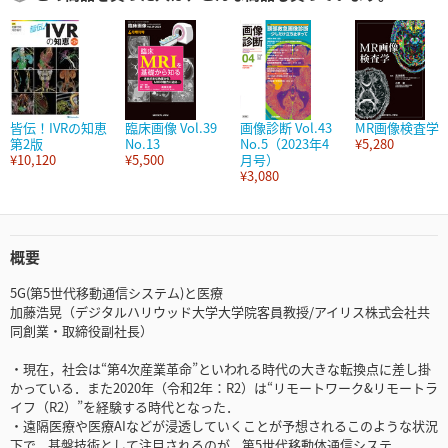
皆伝！IVRの知恵
臨床画像 Vol.39
画像診断 Vol.43
MR画像検査学
第2版
No.13
No.5（2023年4
¥5,280
¥10,120
¥5,500
月号）
¥3,080
概要
5G(第5世代移動通信システム)と医療
加藤浩晃（デジタルハリウッド大学大学院客員教授/アイリス株式会社共
同創業・取締役副社長）
・現在，社会は“第4次産業革命”といわれる時代の大きな転換点に差し掛
かっている．また2020年（令和2年：R2）は“リモートワーク&リモートラ
イフ（R2）”を経験する時代となった．
・遠隔医療や医療AIなどが浸透していくことが予想されるこのような状況
下で，基盤技術として注目されるのが，第5世代移動体通信システ