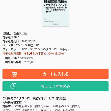
出版社
医歯薬出版
電子版ISBN
電子版発売日
2021/01/11
ページ数
70ページ
判型
B5
フォーマット
PDF（パソコンへのダウンロード不可）
¥1,430
電子版販売価格：
(本体¥1,300＋税10％)
印刷版ISSN
0039-2359
印刷版発行年月
2020/06
カートに入れる
ちょっと立ち読み
ご利用方法
ダウンロード型配信サービス（買切型）
同時使用端末数
2
対応OS
iOS最新の２世代前まで / Android最新の２世代前まで
※コンテンツの使用にあたり、専用ビューアisho.jpが必要