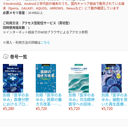
※Androidは、Android２世代前の端末のうち、国内キャリア経由で販売されている端
末（Xperia、GALAXY、AQUOS、ARROWS、Nexusなど）にて動作確認しています
必要メモリ容量
30 MB以上
ご利用方法
アクセス型配信サービス（買切型）
同時使用端末数
1
※インターネット経由でのWEBブラウザによるアクセス参照
※導入・利用方法の詳細は
こちら
巻号一覧
別冊「医学のあ
別冊「医学のあ
別冊「医学のあ
別冊「医学のあ
ゆみ」医療分野
ゆみ」医師の働
ゆみ」司法精神
ゆみ」細胞を用
におけるブロ...
き方改革――...
医学への招待...
いた再生医療...
¥5,280
¥5,720
¥5,720
¥5,720