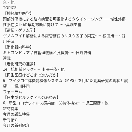
久・他
TOPICS
【神経精神医学】
頭部外傷後による脳内病変を可視化するタウイメージング――慢性外傷
性脳症(CTE)の早期診断に向けて……高畑圭輔
【遺伝・ゲノム学】
ゲノムワイド解析による尿管結石のリスク因子の同定……松田浩一・谷
川千津
【消化器内科学】
ミトコンドリア品質管理機構と肝臓病……日野啓輔
連載
【老化研究の進歩】
14．抗加齢ドック……山田千積・他
【再生医療はどこまで進んだか】
6．マイクロ生体機能模倣システム（MPS）を用いた創薬研究の現状と展
望……横川隆司
フォーラム
【日本型セルフケアへのあゆみ】
6．新型コロナウイルス感染症：②抗体検査……児玉龍彦・他
雑誌特集
今月の雑誌特集
新刊紹介
今月の新刊紹介