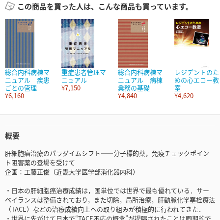
この商品を買った人は、こんな商品も買っています。
総合内科病棟マ
重症患者管理マ
総合内科病棟マ
レジデントのた
ニュアル 疾患
ニュアル
ニュアル 病棟
めの心エコー教
ごとの管理
¥7,150
業務の基礎
室
¥6,160
¥4,840
¥4,620
概要
肝細胞癌治療のパラダイムシフト――分子標的薬，免疫チェックポイン
ト阻害薬の登場を受けて
企画：工藤正俊（近畿大学医学部消化器内科）
・日本の肝細胞癌治療成績は，国単位では世界で最も優れている．サー
ベイランスは整備されており，また切除，局所治療，肝動脈化学塞栓療法
（TACE）などの治療成績向上への取り組みが積極的に行われてきた．
・世界に先がけて日本で“TACE不応の概念”が提唱されたことは画期的で