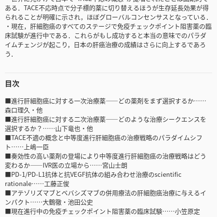
ある．TACE不応時点で分子標的薬に切り替えるほうが生存延長効果が得
られることが明確に示され，ほぼグローバルコンセンサスとなっている．
・現在，肝細胞癌のすべてのステージで免疫チェックポイント阻害薬の臨
床試験が進行中である．これらがもし成功すると本当の意味でのパラダ
イムチェンジが起こり，日本の肝癌治療の成績はさらに向上するであろ
う．
目次
■進行肝細胞癌に対する一次治療薬――どの薬剤をまず選択するか……
森口理久・他
■進行肝細胞癌に対する二次治療薬――どのような治療シークエンスを
選択するか？……山下竜也・他
■TACE不適の概念と中等度進行肝細胞癌の治療戦略のパラダイムシフ
ト……上嶋一臣
■奏効性の高い薬剤の登場により中等度進行肝細胞癌の治療戦略はどう
変わるか――IVR医の立場から……宮山士朗
■PD-1/PD-L1抗体と抗VEGF抗体の組み合わせ治療のscientific
rationale……工藤正俊
■アテゾリズマブとベバシズマブの併用療法の肝細胞癌治療に与えるイ
ンパクト……大鶴徹・池田公史
■現在進行中の免疫チェックポイント阻害薬の臨床試験……小笠原定