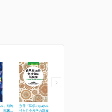
ゆみ」細胞
別冊「医学のあゆみ」自己
別冊「医学のあゆみ」緩和
臨床...
指向性免疫学の新展開...
医療のアップデート