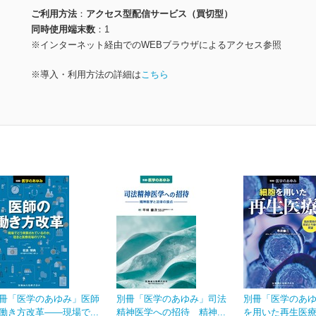
ご利用方法
アクセス型配信サービス（買切型）
同時使用端末数
1
※インターネット経由でのWEBブラウザによるアクセス参照
※導入・利用方法の詳細は
こちら
冊「医学のあゆみ」医師
別冊「医学のあゆみ」司法
別冊「医学のあ
働き方改革――現場で...
精神医学への招待 精神...
を用いた再生医療 