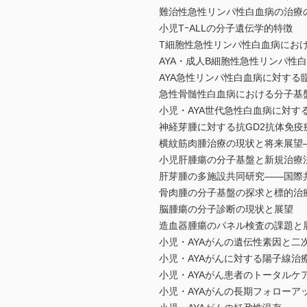
難治性急性リンパ性白血病の治療
小児TｰALLの分子遺伝学的特徴
T細胞性急性リンパ性白血病にお
AYA・成人B細胞性急性リンパ性
AYA急性リンパ性白血病に対する
急性骨髄性白血病における分子基
小児・AYA世代急性白血病に対す
神経芽腫に対する抗GD2抗体免疫
横紋筋肉腫治療の現状と将来展望―
小児肝腫瘍の分子基盤と新規治療
肝芽腫の多施設共同研究――国際
骨肉腫の分子基盤の探求と標的治
脳腫瘍の分子診断の現状と展望
造血器腫瘍のパネル検査の課題と
小児・AYAがんの遺伝性素因と二
小児・AYAがんに対する陽子線治
小児・AYAがん患者のトータルケ
小児・AYAがんの長期フォローア