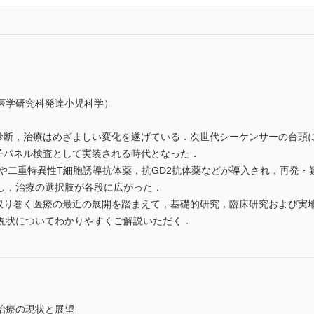
医学研究科発達小児科学）
る診断，治療はめざましい変化を遂げている．次世代シーケンサーの台頭
伝子パネル検査として実装される時代となった．
法や二重特異性T細胞誘導抗体薬，抗GD2抗体薬などが導入され，再発
し，治療の選択肢が各段に広がった．
を取り巻く医療の最近の展開を踏まえて，基礎的研究，臨床研究および実
現状についてわかりやすくご解説いただく．
治療の現状と展望