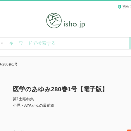
初め
ー
280巻1号
医学のあゆみ280巻1号【電子版】
第1土曜特集
小児・AYAがんの最前線