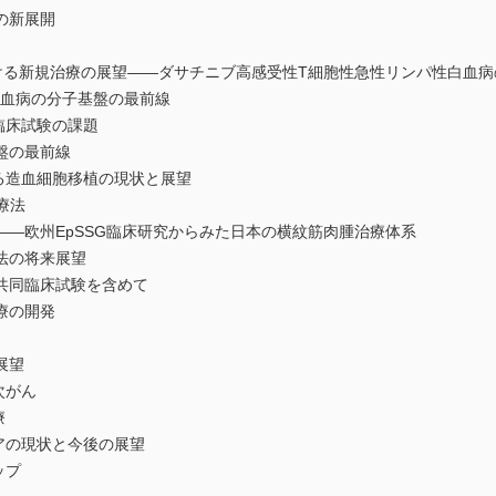
の新展開
ける新規治療の展望――ダサチニブ高感受性T細胞性急性リンパ性白血病
白血病の分子基盤の最前線
臨床試験の課題
盤の最前線
る造血細胞移植の現状と展望
療法
―欧州EpSSG臨床研究からみた日本の横紋筋肉腫治療体系
法の将来展望
共同臨床試験を含めて
療の開発
展望
次がん
療
アの現状と今後の展望
ップ