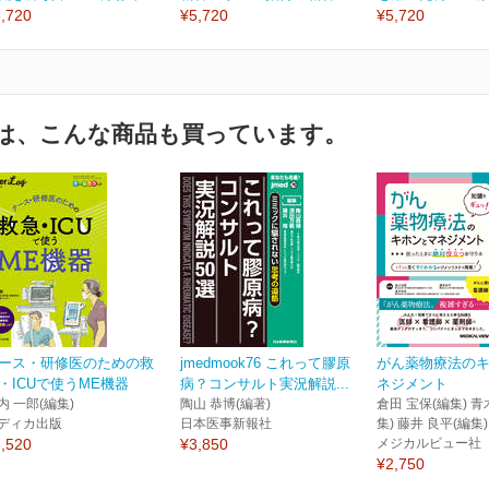
,720
¥5,720
¥5,720
は、こんな商品も買っています。
ース・研修医のための救
jmedmook76 これって膠原
がん薬物療法の
・ICUで使うME機器
病？コンサルト実況解説...
ネジメント
内 一郎(編集)
陶山 恭博(編著)
倉田 宝保(編集) 青
ディカ出版
日本医事新報社
集) 藤井 良平(編集)
,520
¥3,850
メジカルビュー社
¥2,750