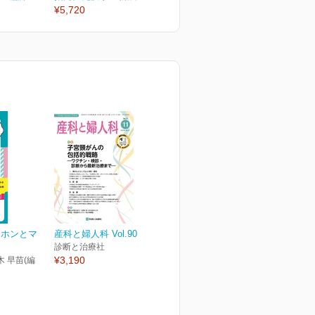
¥5,720
¥5,720
¥
キホンとマ
産科と婦人科 Vol.90 No.11
診断と治療社
¥3,190
木 早苗(編