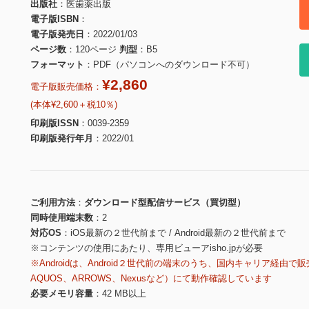
出版社
医歯薬出版
電子版ISBN
電子版発売日
2022/01/03
ページ数
120ページ
判型
B5
フォーマット
PDF（パソコンへのダウンロード不可）
¥2,860
電子版販売価格：
(本体¥2,600＋税10％)
印刷版ISSN
0039-2359
印刷版発行年月
2022/01
ご利用方法
ダウンロード型配信サービス（買切型）
同時使用端末数
2
対応OS
iOS最新の２世代前まで / Android最新の２世代前まで
※コンテンツの使用にあたり、専用ビューアisho.jpが必要
※Androidは、Android２世代前の端末のうち、国内キャリア経由で販
AQUOS、ARROWS、Nexusなど）にて動作確認しています
必要メモリ容量
42 MB以上