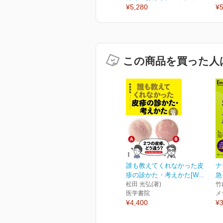
¥5,280
¥5
この商品を買った人
誰も教えてくれなかった皮
ナ
疹の診かた・考えかた[W...
急
松田 光弘(著)
竹
医学書院
メ
¥4,400
¥3